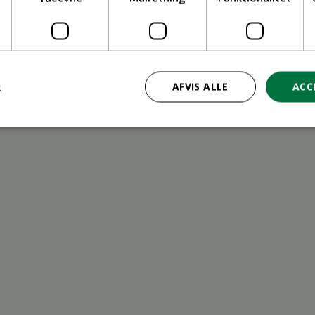
ritid
R
AFVIS ALLE
ACC