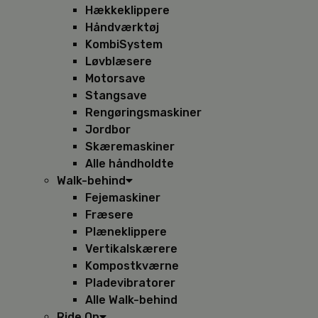
Hækkeklippere
Håndværktøj
KombiSystem
Løvblæsere
Motorsave
Stangsave
Rengøringsmaskiner
Jordbor
Skæremaskiner
Alle håndholdte
Walk-behind
Fejemaskiner
Fræsere
Plæneklippere
Vertikalskærere
Kompostkværne
Pladevibratorer
Alle Walk-behind
Ride On