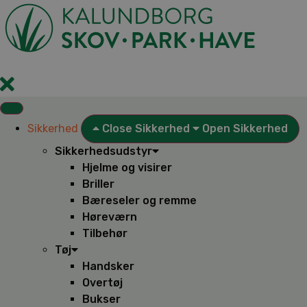
Videre
til
indhold
Sikkerhed
Close Sikkerhed
Open Sikkerhed
Sikkerhedsudstyr
Hjelme og visirer
Briller
Bæreseler og remme
Høreværn
Tilbehør
Tøj
Handsker
Overtøj
Bukser