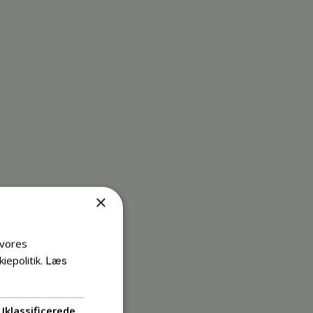
×
 vores
iepolitik.
Læs
Uklassificerede