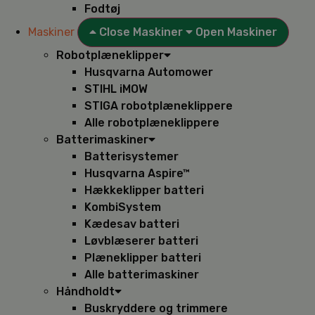
Fodtøj
Maskiner
Close Maskiner
Open Maskiner
Robotplæneklipper
Husqvarna Automower
STIHL iMOW
STIGA robotplæneklippere
Alle robotplæneklippere
Batterimaskiner
Batterisystemer
Husqvarna Aspire™
Hækkeklipper batteri
KombiSystem
Kædesav batteri
Løvblæserer batteri
Plæneklipper batteri
Alle batterimaskiner
Håndholdt
Buskryddere og trimmere