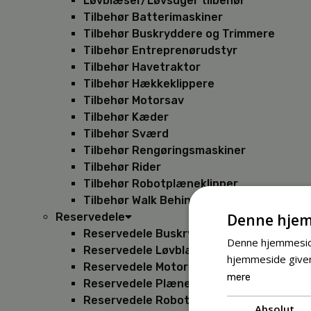
Løvblæser/Løvsuger tilbehør
Tilbehør Batterimaskiner
Tilbehør Buskryddere og Trimmere
Tilbehør Entreprenørudstyr
Tilbehør Havetraktor
Tilbehør Hækkeklippere
Tilbehør Motorsav
Tilbehør Kæder
Tilbehør Sværd
Tilbehør Rengøringsmaskiner
Tilbehør Rider
Tilbehør Robotplæneklipper
Tilbehør Walk Behind
Denne hjem
Reservedele
Reservedele Buskryddere
Denne hjemmeside
Reservedele Løvblæsere
hjemmeside giver
Reservedele Motorsave
mere
Reservedele Plæneklippere
Reservedele Robotplæneklippere
Absolut