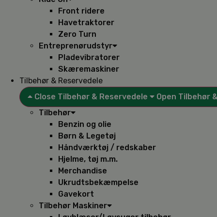
Front ridere
Havetraktorer
Zero Turn
Entreprenørudstyr
Pladevibratorer
Skæremaskiner
Tilbehør & Reservedele
Close Tilbehør & Reservedele
Open Tilbehør 
Tilbehør
Benzin og olie
Børn & Legetøj
Håndværktøj / redskaber
Hjelme, tøj m.m.
Merchandise
Ukrudtsbekæmpelse
Gavekort
Tilbehør Maskiner