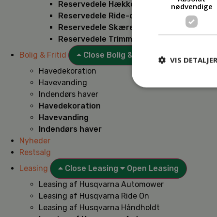
Reservedele Hækkeklippere
nødvendige
Reservedele Ride-on
Reservedele Skæremaskiner
Reservedele Trimmere
Bolig & Fritid
Close Bolig & Fritid
Open Bolig & F
VIS DETALJE
Havedekoration
Havevanding
Indendørs haver
Havedekoration
Havevanding
Indendørs haver
Nyheder
Restsalg
Leasing
Close Leasing
Open Leasing
Leasing af Husqvarna Automower
Leasing af Husqvarna Ride On
Leasing af Husqvarna Håndholdt