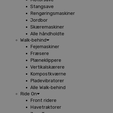
Stangsave
Rengøringsmaskiner
Jordbor
Skæremaskiner
Alle håndholdte
Walk-behind
Fejemaskiner
Fræsere
Plæneklippere
Vertikalskærere
Kompostkværne
Pladevibratorer
Alle Walk-behind
Ride On
Front ridere
Havetraktorer