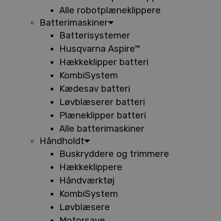
Alle robotplæneklippere
Batterimaskiner
Batterisystemer
Husqvarna Aspire™
Hækkeklipper batteri
KombiSystem
Kædesav batteri
Løvblæserer batteri
Plæneklipper batteri
Alle batterimaskiner
Håndholdt
Buskryddere og trimmere
Hækkeklippere
Håndværktøj
KombiSystem
Løvblæsere
Motorsave