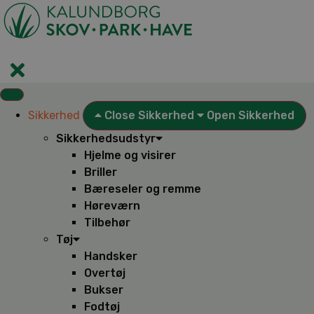
Videre
til
indhold
Sikkerhed
Close Sikkerhed
Open Sikkerhed
Sikkerhedsudstyr
Hjelme og visirer
Briller
Bæreseler og remme
Høreværn
Tilbehør
Tøj
Handsker
Overtøj
Bukser
Fodtøj