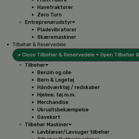
Havetraktorer
Zero Turn
Entreprenørudstyr
Pladevibratorer
Skæremaskiner
Tilbehør & Reservedele
Close Tilbehør & Reservedele
Open Tilbehør 
Tilbehør
Benzin og olie
Børn & Legetøj
Håndværktøj / redskaber
Hjelme, tøj m.m.
Merchandise
Ukrudtsbekæmpelse
Gavekort
Tilbehør Maskiner
Løvblæser/Løvsuger tilbehør