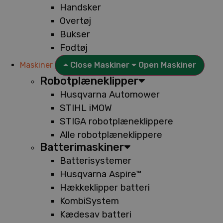
Handsker
Overtøj
Bukser
Fodtøj
Maskiner
Close Maskiner
Open Maskiner
Robotplæneklipper
Husqvarna Automower
STIHL iMOW
STIGA robotplæneklippere
Alle robotplæneklippere
Batterimaskiner
Batterisystemer
Husqvarna Aspire™
Hækkeklipper batteri
KombiSystem
Kædesav batteri