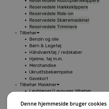
Reservedele Robotplæneklippere
Reservedele Hækkeklippere
Reservedele Ride-on
Reservedele Skæremaskiner
Reservedele Trimmere
Tilbehør
Benzin og olie
Børn & Legetøj
Håndværktøj / redskaber
Hjelme, tøj m.m.
Merchandise
Ukrudtsbekæmpelse
Gavekort
Tilbehør Maskiner
Løvblæser/Løvsuger tilbehør
Tilbehør Batterimaskiner
Denne hjemmeside bruger cookies
Tilbehør Buskryddere og Trimmere