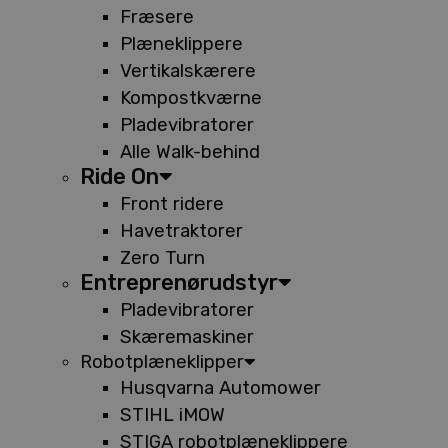
Fræsere
Plæneklippere
Vertikalskærere
Kompostkværne
Pladevibratorer
Alle Walk-behind
Ride On
Front ridere
Havetraktorer
Zero Turn
Entreprenørudstyr
Pladevibratorer
Skæremaskiner
Robotplæneklipper
Husqvarna Automower
STIHL iMOW
STIGA robotplæneklippere