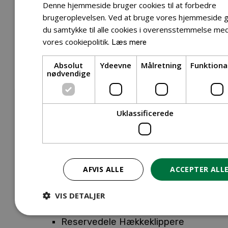
Tilbehør Entreprenørudstyr
Denne hjemmeside bruger cookies til at forbedre
Tilbehør Havetraktor
brugeroplevelsen. Ved at bruge vores hjemmeside g
du samtykke til alle cookies i overensstemmelse me
Tilbehør Hækkeklippere
vores cookiepolitik.
Læs mere
Tilbehør Motorsav
Tilbehør Kæder
Absolut
Ydeevne
Målretning
Funktiona
Tilbehør Sværd
nødvendige
Tilbehør Rengøringsmaskiner
Tilbehør Rider
Tilbehør Robotplæneklipper
Uklassificerede
Tilbehør Walk Behind
Reservedele
Reservedele Buskryddere
Reservedele Løvblæsere
AFVIS ALLE
ACCEPTER ALL
Reservedele Motorsave
Reservedele Plæneklippere
VIS DETALJER
Reservedele Robotplæneklippere
Reservedele Hækkeklippere