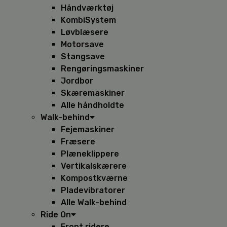
Håndværktøj
KombiSystem
Løvblæsere
Motorsave
Stangsave
Rengøringsmaskiner
Jordbor
Skæremaskiner
Alle håndholdte
Walk-behind
Fejemaskiner
Fræsere
Plæneklippere
Vertikalskærere
Kompostkværne
Pladevibratorer
Alle Walk-behind
Ride On
Front ridere