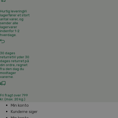
Hurtig levering
Vi
lagerfører et stort
antal varer, og
sender alle
lagervarer
indenfor 1-2
hverdage.
30 dages
returret
Vi yder 30
dages returret på
din ordre, regnet
fra den dag du
modtager
varerne.
Fri fragt over 799
kr. (max. 20 kg.)
Min konto
Kunderne siger
Min konto