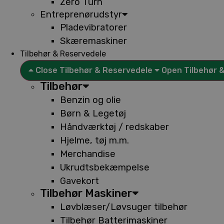
Zero Turn
Entreprenørudstyr
Pladevibratorer
Skæremaskiner
Tilbehør & Reservedele
Close Tilbehør & Reservedele
Open Tilbehør 
Tilbehør
Benzin og olie
Børn & Legetøj
Håndværktøj / redskaber
Hjelme, tøj m.m.
Merchandise
Ukrudtsbekæmpelse
Gavekort
Tilbehør Maskiner
Løvblæser/Løvsuger tilbehør
Tilbehør Batterimaskiner