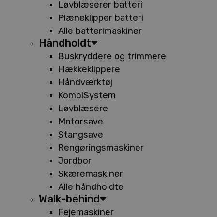
Løvblæserer batteri
Plæneklipper batteri
Alle batterimaskiner
Håndholdt
Buskryddere og trimmere
Hækkeklippere
Håndværktøj
KombiSystem
Løvblæsere
Motorsave
Stangsave
Rengøringsmaskiner
Jordbor
Skæremaskiner
Alle håndholdte
Walk-behind
Fejemaskiner