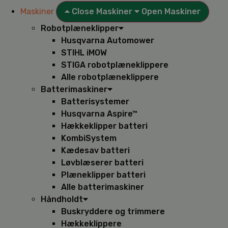
Maskiner
Close Maskiner
Open Maskiner
Robotplæneklipper
Husqvarna Automower
STIHL iMOW
STIGA robotplæneklippere
Alle robotplæneklippere
Batterimaskiner
Batterisystemer
Husqvarna Aspire™
Hækkeklipper batteri
KombiSystem
Kædesav batteri
Løvblæserer batteri
Plæneklipper batteri
Alle batterimaskiner
Håndholdt
Buskryddere og trimmere
Hækkeklippere