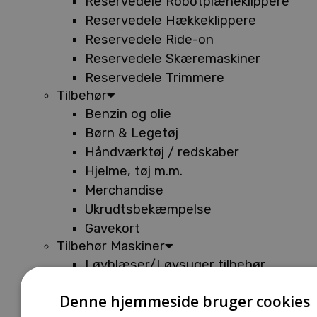
Reservedele Robotplæneklippere
Reservedele Hækkeklippere
Reservedele Ride-on
Reservedele Skæremaskiner
Reservedele Trimmere
Tilbehør
Benzin og olie
Børn & Legetøj
Håndværktøj / redskaber
Hjelme, tøj m.m.
Merchandise
Ukrudtsbekæmpelse
Gavekort
Tilbehør Maskiner
Løvblæser/Løvsuger tilbehør
Tilbehør Batterimaskiner
Denne hjemmeside bruger cookies
Tilbehør Buskryddere og Trimmere