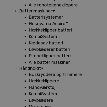
Alle robotplæneklippere
Batterimaskiner
Batterisystemer
Husqvarna Aspire™
Hækkeklipper batteri
KombiSystem
Kædesav batteri
Løvblæserer batteri
Plæneklipper batteri
Alle batterimaskiner
Håndholdt
Buskryddere og trimmere
Hækkeklippere
Håndværktøj
KombiSystem
Løvblæsere
Motorsave