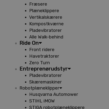
Fræsere
Plæneklippere
Vertikalskærere
Kompostkværne
Pladevibratorer
Alle Walk-behind
Ride On
Front ridere
Havetraktorer
Zero Turn
Entreprenørudstyr
Pladevibratorer
Skæremaskiner
Robotplæneklipper
Husqvarna Automower
STIHL iMOW
STIGA robotplæneklippere