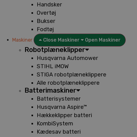
Handsker
Overtøj
Bukser
Fodtøj
Maskiner
Close Maskiner
Open Maskiner
Robotplæneklipper
Husqvarna Automower
STIHL iMOW
STIGA robotplæneklippere
Alle robotplæneklippere
Batterimaskiner
Batterisystemer
Husqvarna Aspire™
Hækkeklipper batteri
KombiSystem
Kædesav batteri