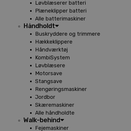
Løvblæserer batteri
Plæneklipper batteri
Alle batterimaskiner
Håndholdt
Buskryddere og trimmere
Hækkeklippere
Håndværktøj
KombiSystem
Løvblæsere
Motorsave
Stangsave
Rengøringsmaskiner
Jordbor
Skæremaskiner
Alle håndholdte
Walk-behind
Fejemaskiner