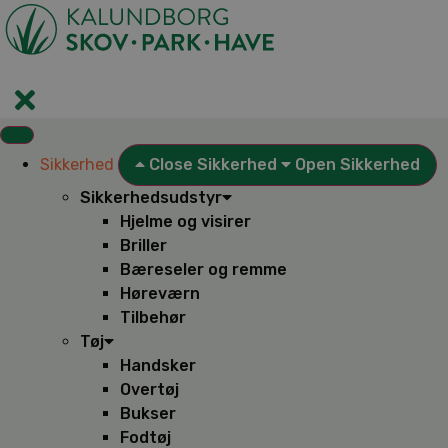
Videre
til
indhold
Sikkerhed
Close Sikkerhed
Open Sikkerhed
Sikkerhedsudstyr
Hjelme og visirer
Briller
Bæreseler og remme
Høreværn
Tilbehør
Tøj
Handsker
Overtøj
Bukser
Fodtøj