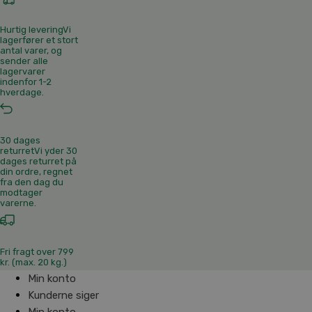
Hurtig levering
Vi
lagerfører et stort
antal varer, og
sender alle
lagervarer
indenfor 1-2
hverdage.
30 dages
returret
Vi yder 30
dages returret på
din ordre, regnet
fra den dag du
modtager
varerne.
Fri fragt over 799
kr. (max. 20 kg.)
Min konto
Kunderne siger
Min konto