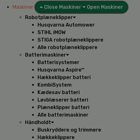
Maskiner
Close Maskiner
Open Maskiner
Robotplæneklipper
Husqvarna Automower
STIHL iMOW
STIGA robotplæneklippere
Alle robotplæneklippere
Batterimaskiner
Batterisystemer
Husqvarna Aspire™
Hækkeklipper batteri
KombiSystem
Kædesav batteri
Løvblæserer batteri
Plæneklipper batteri
Alle batterimaskiner
Håndholdt
Buskryddere og trimmere
Hækkeklippere