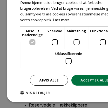
Tilbehør Entreprenørudstyr
Denne hjemmeside bruger cookies til at forbedre
Tilbehør Havetraktor
brugeroplevelsen. Ved at bruge vores hjemmeside g
du samtykke til alle cookies i overensstemmelse me
Tilbehør Hækkeklippere
vores cookiepolitik.
Læs mere
Tilbehør Motorsav
Tilbehør Kæder
Absolut
Ydeevne
Målretning
Funktiona
Tilbehør Sværd
nødvendige
Tilbehør Rengøringsmaskiner
Tilbehør Rider
Tilbehør Robotplæneklipper
Uklassificerede
Tilbehør Walk Behind
Reservedele
Reservedele Buskryddere
Reservedele Løvblæsere
AFVIS ALLE
ACCEPTER ALL
Reservedele Motorsave
Reservedele Plæneklippere
VIS DETALJER
Reservedele Robotplæneklippere
Reservedele Hækkeklippere