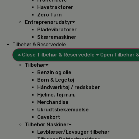
Havetraktorer
Zero Turn
Entreprenørudstyr
Pladevibratorer
Skæremaskiner
Tilbehør & Reservedele
Close Tilbehør & Reservedele
Open Tilbehør 
Tilbehør
Benzin og olie
Børn & Legetøj
Håndværktøj / redskaber
Hjelme, tøj m.m.
Merchandise
Ukrudtsbekæmpelse
Gavekort
Tilbehør Maskiner
Løvblæser/Løvsuger tilbehør