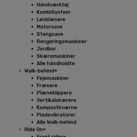
Håndværktøj
KombiSystem
Løvblæsere
Motorsave
Stangsave
Rengøringsmaskiner
Jordbor
Skæremaskiner
Alle håndholdte
Walk-behind
Fejemaskiner
Fræsere
Plæneklippere
Vertikalskærere
Kompostkværne
Pladevibratorer
Alle Walk-behind
Ride On
Front ridere