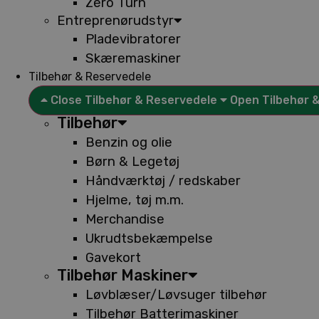
Zero Turn
Entreprenørudstyr
Pladevibratorer
Skæremaskiner
Tilbehør & Reservedele
Close Tilbehør & Reservedele
Open Tilbehør 
Tilbehør
Benzin og olie
Børn & Legetøj
Håndværktøj / redskaber
Hjelme, tøj m.m.
Merchandise
Ukrudtsbekæmpelse
Gavekort
Tilbehør Maskiner
Løvblæser/Løvsuger tilbehør
Tilbehør Batterimaskiner