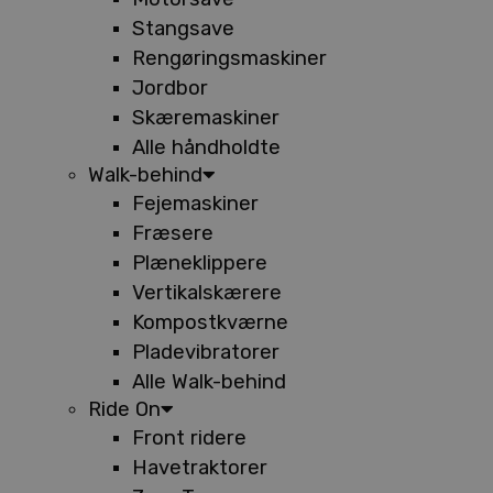
Stangsave
Rengøringsmaskiner
Jordbor
Skæremaskiner
Alle håndholdte
Walk-behind
Fejemaskiner
Fræsere
Plæneklippere
Vertikalskærere
Kompostkværne
Pladevibratorer
Alle Walk-behind
Ride On
Front ridere
Havetraktorer