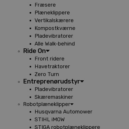
Fræsere
Plæneklippere
Vertikalskærere
Kompostkværne
Pladevibratorer
Alle Walk-behind
Ride On
Front ridere
Havetraktorer
Zero Turn
Entreprenørudstyr
Pladevibratorer
Skæremaskiner
Robotplæneklipper
Husqvarna Automower
STIHL iMOW
STIGA robotplæneklippere