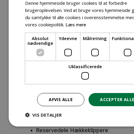
Tilbehør Entreprenørudstyr
Denne hjemmeside bruger cookies til at forbedre
Tilbehør Havetraktor
brugeroplevelsen. Ved at bruge vores hjemmeside g
du samtykke til alle cookies i overensstemmelse me
Tilbehør Hækkeklippere
vores cookiepolitik.
Læs mere
Tilbehør Motorsav
Tilbehør Kæder
Absolut
Ydeevne
Målretning
Funktiona
Tilbehør Sværd
nødvendige
Tilbehør Rengøringsmaskiner
Tilbehør Rider
Tilbehør Robotplæneklipper
Uklassificerede
Tilbehør Walk Behind
Reservedele
Reservedele Buskryddere
Reservedele Løvblæsere
AFVIS ALLE
ACCEPTER ALL
Reservedele Motorsave
Reservedele Plæneklippere
VIS DETALJER
Reservedele Robotplæneklippere
Reservedele Hækkeklippere