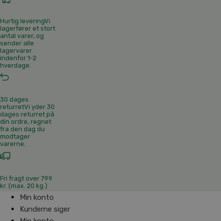
Hurtig levering
Vi
lagerfører et stort
antal varer, og
sender alle
lagervarer
indenfor 1-2
hverdage.
30 dages
returret
Vi yder 30
dages returret på
din ordre, regnet
fra den dag du
modtager
varerne.
Fri fragt over 799
kr. (max. 20 kg.)
Min konto
Kunderne siger
Min konto