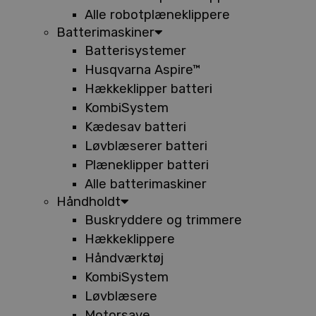
Alle robotplæneklippere
Batterimaskiner
Batterisystemer
Husqvarna Aspire™
Hækkeklipper batteri
KombiSystem
Kædesav batteri
Løvblæserer batteri
Plæneklipper batteri
Alle batterimaskiner
Håndholdt
Buskryddere og trimmere
Hækkeklippere
Håndværktøj
KombiSystem
Løvblæsere
Motorsave