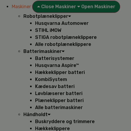
Maskiner
Close Maskiner
Open Maskiner
Robotplæneklipper
Husqvarna Automower
STIHL iMOW
STIGA robotplæneklippere
Alle robotplæneklippere
Batterimaskiner
Batterisystemer
Husqvarna Aspire™
Hækkeklipper batteri
KombiSystem
Kædesav batteri
Løvblæserer batteri
Plæneklipper batteri
Alle batterimaskiner
Håndholdt
Buskryddere og trimmere
Hækkeklippere