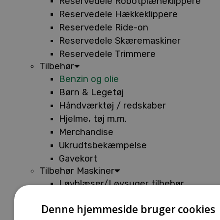
Reservedele Robotplæneklippere
Reservedele Hækkeklippere
Reservedele Ride-on
Reservedele Skæremaskiner
Reservedele Trimmere
Tilbehør
Benzin og olie
Børn & Legetøj
Håndværktøj / redskaber
Hjelme, tøj m.m.
Merchandise
Ukrudtsbekæmpelse
Gavekort
Tilbehør Maskiner
Løvblæser/Løvsuger tilbehør
Tilbehør Batterimaskiner
Denne hjemmeside bruger cookies
Tilbehør Buskryddere og Trimmere