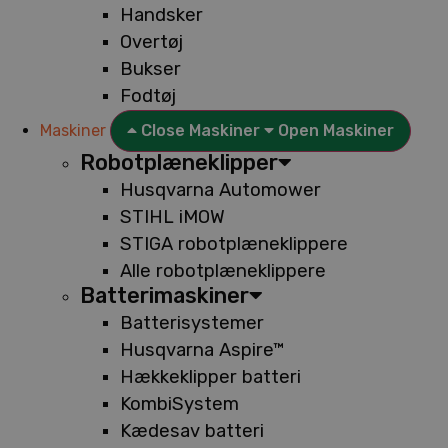
Handsker
Overtøj
Bukser
Fodtøj
Maskiner
Close Maskiner
Open Maskiner
Robotplæneklipper
Husqvarna Automower
STIHL iMOW
STIGA robotplæneklippere
Alle robotplæneklippere
Batterimaskiner
Batterisystemer
Husqvarna Aspire™
Hækkeklipper batteri
KombiSystem
Kædesav batteri