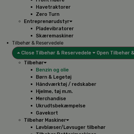
Havetraktorer
Zero Turn
Entreprenørudstyr
Pladevibratorer
Skæremaskiner
Tilbehør & Reservedele
Close Tilbehør & Reservedele
Open Tilbehør 
Tilbehør
Benzin og olie
Børn & Legetøj
Håndværktøj / redskaber
Hjelme, tøj m.m.
Merchandise
Ukrudtsbekæmpelse
Gavekort
Tilbehør Maskiner
Løvblæser/Løvsuger tilbehør