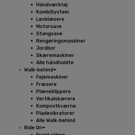
Håndværktøj
KombiSystem
Løvblæsere
Motorsave
Stangsave
Rengøringsmaskiner
Jordbor
Skæremaskiner
Alle håndholdte
Walk-behind
Fejemaskiner
Fræsere
Plæneklippere
Vertikalskærere
Kompostkværne
Pladevibratorer
Alle Walk-behind
Ride On
Front ridere