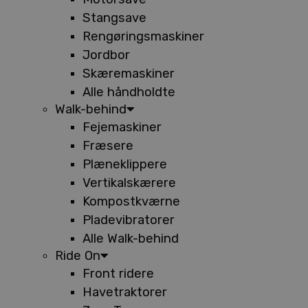
Stangsave
Rengøringsmaskiner
Jordbor
Skæremaskiner
Alle håndholdte
Walk-behind
Fejemaskiner
Fræsere
Plæneklippere
Vertikalskærere
Kompostkværne
Pladevibratorer
Alle Walk-behind
Ride On
Front ridere
Havetraktorer