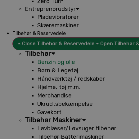
Zero Turn
Entreprenørudstyr
Pladevibratorer
Skæremaskiner
Tilbehør & Reservedele
Close Tilbehør & Reservedele
Open Tilbehør 
Tilbehør
Benzin og olie
Børn & Legetøj
Håndværktøj / redskaber
Hjelme, tøj m.m.
Merchandise
Ukrudtsbekæmpelse
Gavekort
Tilbehør Maskiner
Løvblæser/Løvsuger tilbehør
Tilbehør Batterimaskiner