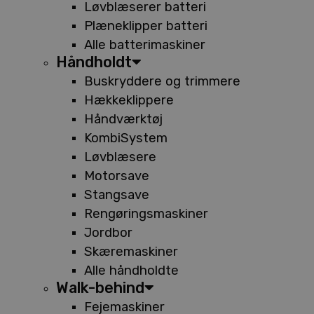
Løvblæserer batteri
Plæneklipper batteri
Alle batterimaskiner
Håndholdt
Buskryddere og trimmere
Hækkeklippere
Håndværktøj
KombiSystem
Løvblæsere
Motorsave
Stangsave
Rengøringsmaskiner
Jordbor
Skæremaskiner
Alle håndholdte
Walk-behind
Fejemaskiner