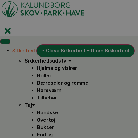
Videre
til
indhold
Sikkerhed
Close Sikkerhed
Open Sikkerhed
Sikkerhedsudstyr
Hjelme og visirer
Briller
Bæreseler og remme
Høreværn
Tilbehør
Tøj
Handsker
Overtøj
Bukser
Fodtøj