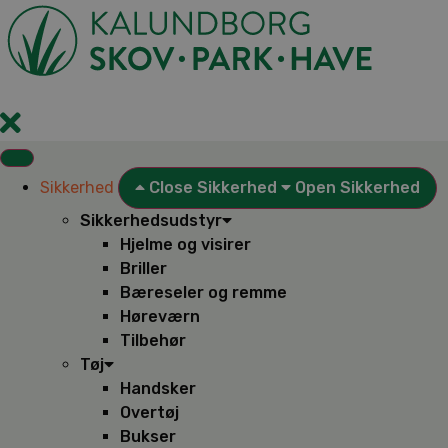
Videre
til
indhold
Sikkerhed
Close Sikkerhed
Open Sikkerhed
Sikkerhedsudstyr
Hjelme og visirer
Briller
Bæreseler og remme
Høreværn
Tilbehør
Tøj
Handsker
Overtøj
Bukser