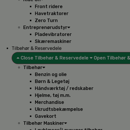
Front ridere
Havetraktorer
Zero Turn
Entreprenørudstyr
Pladevibratorer
Skæremaskiner
Tilbehør & Reservedele
Close Tilbehør & Reservedele
Open Tilbehør 
Tilbehør
Benzin og olie
Børn & Legetøj
Håndværktøj / redskaber
Hjelme, tøj m.m.
Merchandise
Ukrudtsbekæmpelse
Gavekort
Tilbehør Maskiner