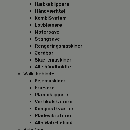
Hækkeklippere
Håndværktøj
KombiSystem
Løvblæsere
Motorsave
Stangsave
Rengøringsmaskiner
Jordbor
Skæremaskiner
Alle håndholdte
Walk-behind
Fejemaskiner
Fræsere
Plæneklippere
Vertikalskærere
Kompostkværne
Pladevibratorer
Alle Walk-behind
Ride On