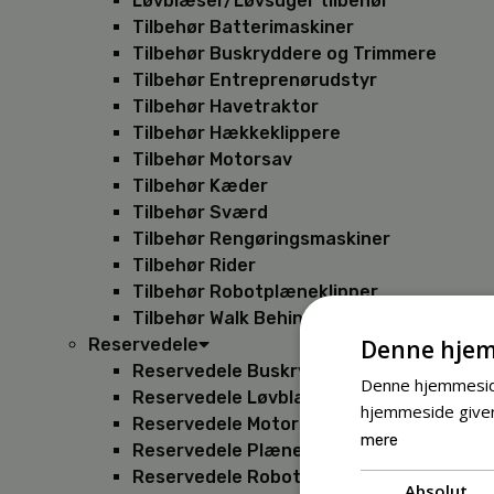
Løvblæser/Løvsuger tilbehør
Tilbehør Batterimaskiner
Tilbehør Buskryddere og Trimmere
Tilbehør Entreprenørudstyr
Tilbehør Havetraktor
Tilbehør Hækkeklippere
Tilbehør Motorsav
Tilbehør Kæder
Tilbehør Sværd
Tilbehør Rengøringsmaskiner
Tilbehør Rider
Tilbehør Robotplæneklipper
Tilbehør Walk Behind
Denne hjem
Reservedele
Reservedele Buskryddere
Denne hjemmeside
Reservedele Løvblæsere
hjemmeside giver
Reservedele Motorsave
mere
Reservedele Plæneklippere
Reservedele Robotplæneklippere
Absolut