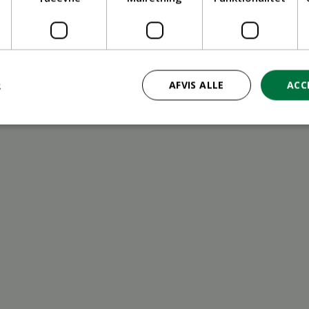
ritid
R
AFVIS ALLE
ACC