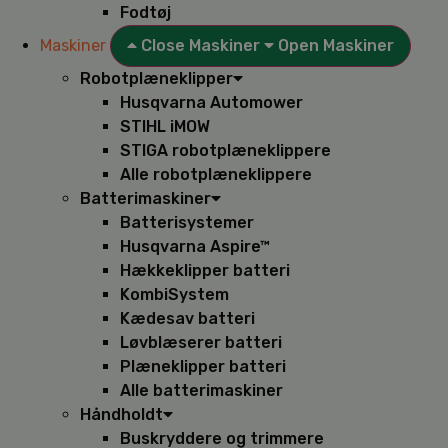
Fodtøj
Maskiner
Close Maskiner
Open Maskiner
Robotplæneklipper
Husqvarna Automower
STIHL iMOW
STIGA robotplæneklippere
Alle robotplæneklippere
Batterimaskiner
Batterisystemer
Husqvarna Aspire™
Hækkeklipper batteri
KombiSystem
Kædesav batteri
Løvblæserer batteri
Plæneklipper batteri
Alle batterimaskiner
Håndholdt
Buskryddere og trimmere