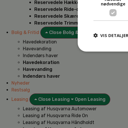
Reservedele Hækkeklippere
nødvendige
Reservedele Ride-on
Reservedele Skæremaskiner
Reservedele Trimmere
Bolig & Fritid
Close Bolig & Fritid
Open Bolig & F
VIS DETALJE
Havedekoration
Havevanding
Indendørs haver
Havedekoration
Havevanding
Indendørs haver
Nyheder
Restsalg
Leasing
Close Leasing
Open Leasing
Leasing af Husqvarna Automower
Leasing af Husqvarna Ride On
Leasing af Husqvarna Håndholdt