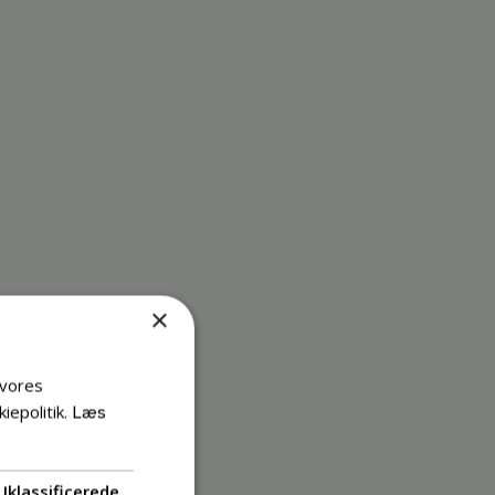
×
 vores
iepolitik.
Læs
Uklassificerede