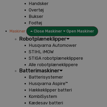
Handsker
Overtøj
Bukser
Fodtøj
Maskiner
Close Maskiner
Open Maskiner
Robotplæneklipper
Husqvarna Automower
STIHL iMOW
STIGA robotplæneklippere
Alle robotplæneklippere
Batterimaskiner
Batterisystemer
Husqvarna Aspire™
Hækkeklipper batteri
KombiSystem
Kædesav batteri