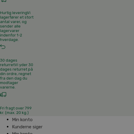
Hurtig levering
Vi
lagerfører et stort
antal varer, og
sender alle
lagervarer
indenfor 1-2
hverdage.
30 dages
returret
Vi yder 30
dages returret på
din ordre, regnet
fra den dag du
modtager
varerne.
Fri fragt over 799
kr. (max. 20 kg.)
Min konto
Kunderne siger
Min konto