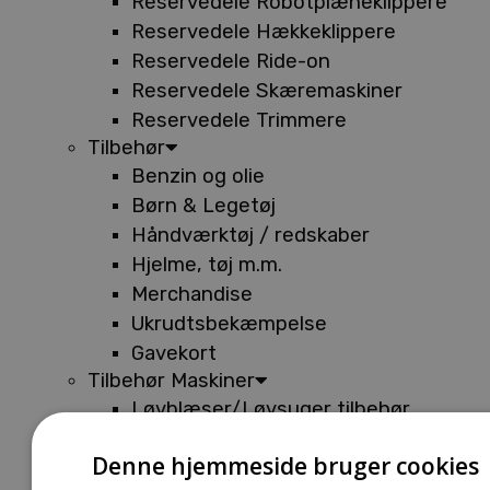
Reservedele Robotplæneklippere
Reservedele Hækkeklippere
Reservedele Ride-on
Reservedele Skæremaskiner
Reservedele Trimmere
Tilbehør
Benzin og olie
Børn & Legetøj
Håndværktøj / redskaber
Hjelme, tøj m.m.
Merchandise
Ukrudtsbekæmpelse
Gavekort
Tilbehør Maskiner
Løvblæser/Løvsuger tilbehør
Tilbehør Batterimaskiner
Denne hjemmeside bruger cookies
Tilbehør Buskryddere og Trimmere