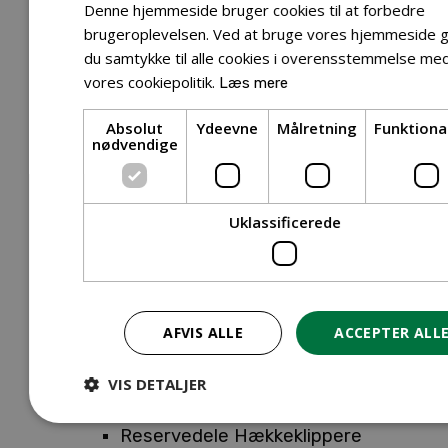
Tilbehør Entreprenørudstyr
Denne hjemmeside bruger cookies til at forbedre
Tilbehør Havetraktor
brugeroplevelsen. Ved at bruge vores hjemmeside g
du samtykke til alle cookies i overensstemmelse me
Tilbehør Hækkeklippere
vores cookiepolitik.
Læs mere
Tilbehør Motorsav
Tilbehør Kæder
Absolut
Ydeevne
Målretning
Funktiona
Tilbehør Sværd
nødvendige
Tilbehør Rengøringsmaskiner
Tilbehør Rider
Tilbehør Robotplæneklipper
Uklassificerede
Tilbehør Walk Behind
Reservedele
Reservedele Buskryddere
Reservedele Løvblæsere
AFVIS ALLE
ACCEPTER ALL
Reservedele Motorsave
Reservedele Plæneklippere
VIS DETALJER
Reservedele Robotplæneklippere
Reservedele Hækkeklippere