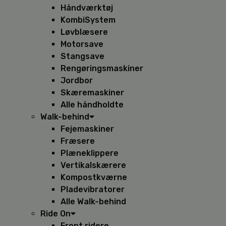
Håndværktøj
KombiSystem
Løvblæsere
Motorsave
Stangsave
Rengøringsmaskiner
Jordbor
Skæremaskiner
Alle håndholdte
Walk-behind
Fejemaskiner
Fræsere
Plæneklippere
Vertikalskærere
Kompostkværne
Pladevibratorer
Alle Walk-behind
Ride On
Front ridere