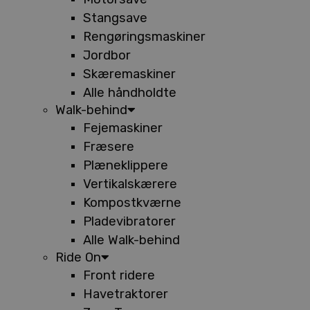
Stangsave
Rengøringsmaskiner
Jordbor
Skæremaskiner
Alle håndholdte
Walk-behind
Fejemaskiner
Fræsere
Plæneklippere
Vertikalskærere
Kompostkværne
Pladevibratorer
Alle Walk-behind
Ride On
Front ridere
Havetraktorer