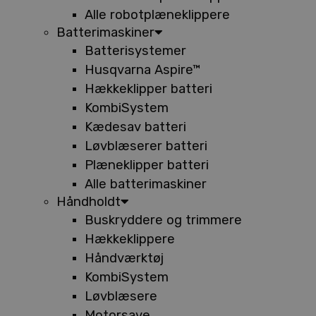
Alle robotplæneklippere
Batterimaskiner
Batterisystemer
Husqvarna Aspire™
Hækkeklipper batteri
KombiSystem
Kædesav batteri
Løvblæserer batteri
Plæneklipper batteri
Alle batterimaskiner
Håndholdt
Buskryddere og trimmere
Hækkeklippere
Håndværktøj
KombiSystem
Løvblæsere
Motorsave