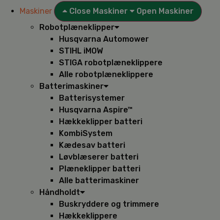
Maskiner
Close Maskiner
Open Maskiner
Robotplæneklipper
Husqvarna Automower
STIHL iMOW
STIGA robotplæneklippere
Alle robotplæneklippere
Batterimaskiner
Batterisystemer
Husqvarna Aspire™
Hækkeklipper batteri
KombiSystem
Kædesav batteri
Løvblæserer batteri
Plæneklipper batteri
Alle batterimaskiner
Håndholdt
Buskryddere og trimmere
Hækkeklippere