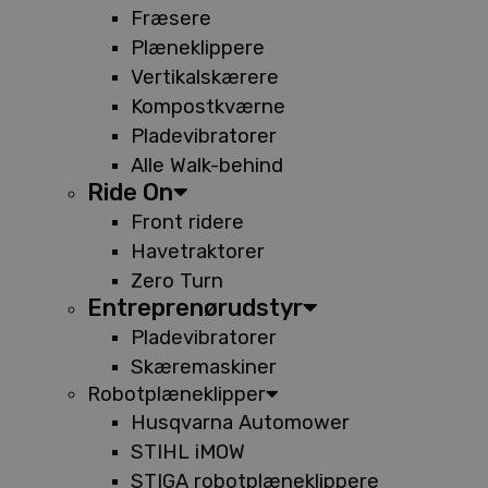
Fræsere
Plæneklippere
Vertikalskærere
Kompostkværne
Pladevibratorer
Alle Walk-behind
Ride On
Front ridere
Havetraktorer
Zero Turn
Entreprenørudstyr
Pladevibratorer
Skæremaskiner
Robotplæneklipper
Husqvarna Automower
STIHL iMOW
STIGA robotplæneklippere