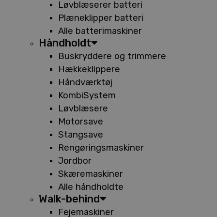
Løvblæserer batteri
Plæneklipper batteri
Alle batterimaskiner
Håndholdt
Buskryddere og trimmere
Hækkeklippere
Håndværktøj
KombiSystem
Løvblæsere
Motorsave
Stangsave
Rengøringsmaskiner
Jordbor
Skæremaskiner
Alle håndholdte
Walk-behind
Fejemaskiner