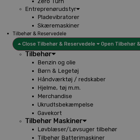
Zero Turn
Entreprenørudstyr
Pladevibratorer
Skæremaskiner
Tilbehør & Reservedele
Close Tilbehør & Reservedele
Open Tilbehør 
Tilbehør
Benzin og olie
Børn & Legetøj
Håndværktøj / redskaber
Hjelme, tøj m.m.
Merchandise
Ukrudtsbekæmpelse
Gavekort
Tilbehør Maskiner
Løvblæser/Løvsuger tilbehør
Tilbehør Batterimaskiner