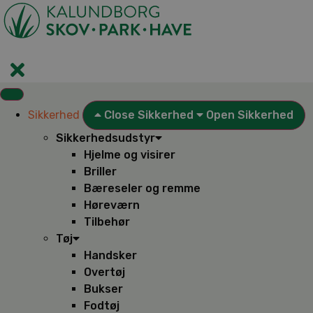
Videre
til
indhold
Sikkerhed
Close Sikkerhed
Open Sikkerhed
Sikkerhedsudstyr
Hjelme og visirer
Briller
Bæreseler og remme
Høreværn
Tilbehør
Tøj
Handsker
Overtøj
Bukser
Fodtøj