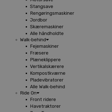
Stangsave
Rengøringsmaskiner
Jordbor
Skæremaskiner
Alle håndholdte
Walk-behind
Fejemaskiner
Fræsere
Plæneklippere
Vertikalskærere
Kompostkværne
Pladevibratorer
Alle Walk-behind
Ride On
Front ridere
Havetraktorer