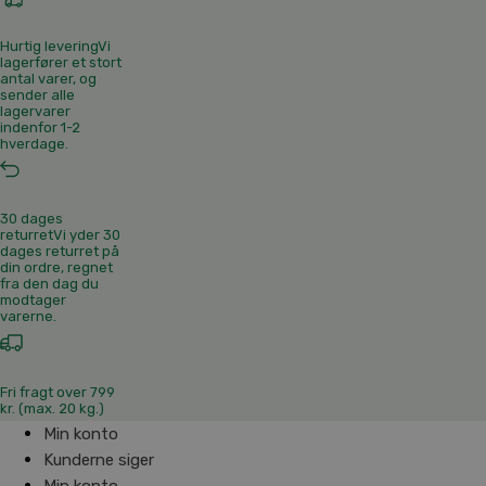
Hurtig levering
Vi
lagerfører et stort
antal varer, og
sender alle
lagervarer
indenfor 1-2
hverdage.
30 dages
returret
Vi yder 30
dages returret på
din ordre, regnet
fra den dag du
modtager
varerne.
Fri fragt over 799
kr. (max. 20 kg.)
Min konto
Kunderne siger
Min konto