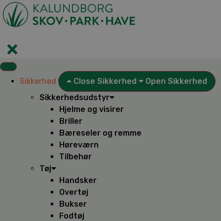
Videre
til
indhold
Sikkerhed
Close Sikkerhed
Open Sikkerhed
Sikkerhedsudstyr
Hjelme og visirer
Briller
Bæreseler og remme
Høreværn
Tilbehør
Tøj
Handsker
Overtøj
Bukser
Fodtøj