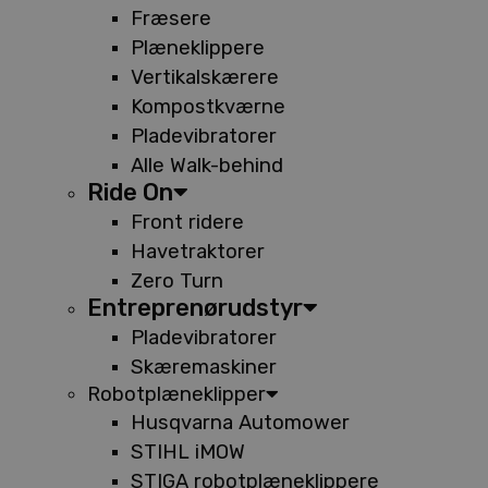
Fræsere
Plæneklippere
Vertikalskærere
Kompostkværne
Pladevibratorer
Alle Walk-behind
Ride On
Front ridere
Havetraktorer
Zero Turn
Entreprenørudstyr
Pladevibratorer
Skæremaskiner
Robotplæneklipper
Husqvarna Automower
STIHL iMOW
STIGA robotplæneklippere