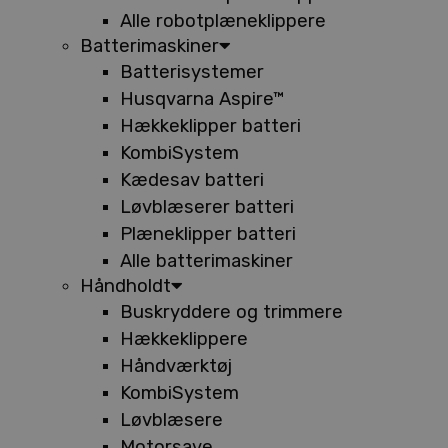
Alle robotplæneklippere
Batterimaskiner
Batterisystemer
Husqvarna Aspire™
Hækkeklipper batteri
KombiSystem
Kædesav batteri
Løvblæserer batteri
Plæneklipper batteri
Alle batterimaskiner
Håndholdt
Buskryddere og trimmere
Hækkeklippere
Håndværktøj
KombiSystem
Løvblæsere
Motorsave