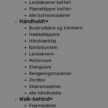
Løvblæserer batteri
Plæneklipper batteri
Alle batterimaskiner
Håndholdt
Buskryddere og trimmere
Hækkeklippere
Håndværktøj
KombiSystem
Løvblæsere
Motorsave
Stangsave
Rengøringsmaskiner
Jordbor
Skæremaskiner
Alle håndholdte
Walk-behind
Fejemaskiner