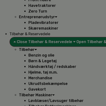
Havetraktorer
Zero Turn
Entreprenørudstyr
Pladevibratorer
Skæremaskiner
Tilbehør & Reservedele
Close Tilbehør & Reservedele
Open Tilbehør 
Tilbehør
Benzin og olie
Børn & Legetøj
Håndværktøj / redskaber
Hjelme, tøj m.m.
Merchandise
Ukrudtsbekæmpelse
Gavekort
Tilbehør Maskiner
Løvblæser/Løvsuger tilbehør