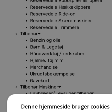
Reservedele Robotplæneklippere
Reservedele Hækkeklippere
Reservedele Ride-on
Reservedele Skæremaskiner
Reservedele Trimmere
Tilbehør
Benzin og olie
Børn & Legetøj
Håndværktøj / redskaber
Hjelme, tøj m.m.
Merchandise
Ukrudtsbekæmpelse
Gavekort
Tilbehør Maskiner
Løvblæser/Løvsuger tilbehør
Tilbehør Batterimaskiner
Denne hjemmeside bruger cookies
Tilbehør Buskryddere og Trimmere