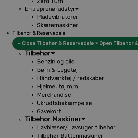
Zero Turn
Entreprenørudstyr
Pladevibratorer
Skæremaskiner
Tilbehør & Reservedele
Close Tilbehør & Reservedele
Open Tilbehør 
Tilbehør
Benzin og olie
Børn & Legetøj
Håndværktøj / redskaber
Hjelme, tøj m.m.
Merchandise
Ukrudtsbekæmpelse
Gavekort
Tilbehør Maskiner
Løvblæser/Løvsuger tilbehør
Tilbehør Batterimaskiner