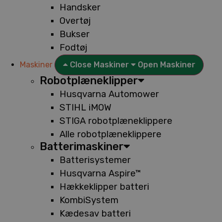
Handsker
Overtøj
Bukser
Fodtøj
Maskiner
Close Maskiner
Open Maskiner
Robotplæneklipper
Husqvarna Automower
STIHL iMOW
STIGA robotplæneklippere
Alle robotplæneklippere
Batterimaskiner
Batterisystemer
Husqvarna Aspire™
Hækkeklipper batteri
KombiSystem
Kædesav batteri