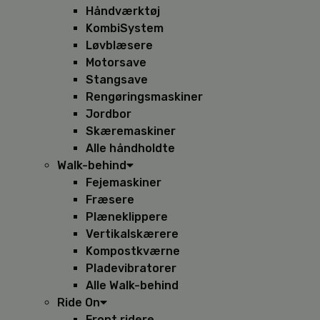
Håndværktøj
KombiSystem
Løvblæsere
Motorsave
Stangsave
Rengøringsmaskiner
Jordbor
Skæremaskiner
Alle håndholdte
Walk-behind
Fejemaskiner
Fræsere
Plæneklippere
Vertikalskærere
Kompostkværne
Pladevibratorer
Alle Walk-behind
Ride On
Front ridere