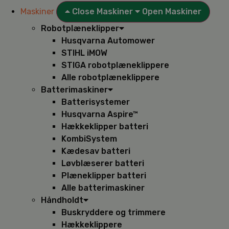
Maskiner
Close Maskiner
Open Maskiner
Robotplæneklipper
Husqvarna Automower
STIHL iMOW
STIGA robotplæneklippere
Alle robotplæneklippere
Batterimaskiner
Batterisystemer
Husqvarna Aspire™
Hækkeklipper batteri
KombiSystem
Kædesav batteri
Løvblæserer batteri
Plæneklipper batteri
Alle batterimaskiner
Håndholdt
Buskryddere og trimmere
Hækkeklippere