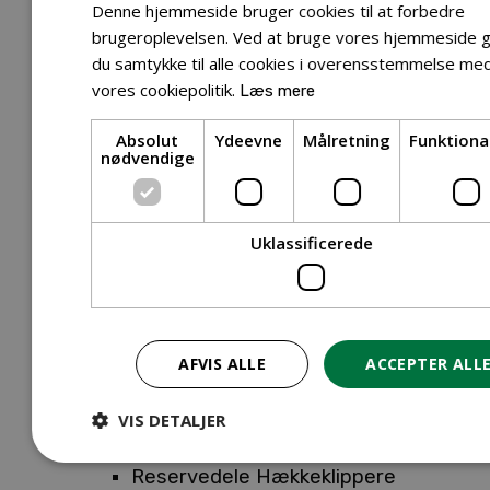
Tilbehør Entreprenørudstyr
Denne hjemmeside bruger cookies til at forbedre
Tilbehør Havetraktor
brugeroplevelsen. Ved at bruge vores hjemmeside g
du samtykke til alle cookies i overensstemmelse me
Tilbehør Hækkeklippere
vores cookiepolitik.
Læs mere
Tilbehør Motorsav
Tilbehør Kæder
Absolut
Ydeevne
Målretning
Funktiona
Tilbehør Sværd
nødvendige
Tilbehør Rengøringsmaskiner
Tilbehør Rider
Tilbehør Robotplæneklipper
Uklassificerede
Tilbehør Walk Behind
Reservedele
Reservedele Buskryddere
Reservedele Løvblæsere
AFVIS ALLE
ACCEPTER ALL
Reservedele Motorsave
Reservedele Plæneklippere
VIS DETALJER
Reservedele Robotplæneklippere
Reservedele Hækkeklippere