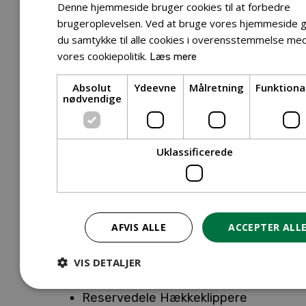
Tilbehør Entreprenørudstyr
Denne hjemmeside bruger cookies til at forbedre
Tilbehør Havetraktor
brugeroplevelsen. Ved at bruge vores hjemmeside g
du samtykke til alle cookies i overensstemmelse me
Tilbehør Hækkeklippere
vores cookiepolitik.
Læs mere
Tilbehør Motorsav
Tilbehør Kæder
Absolut
Ydeevne
Målretning
Funktiona
Tilbehør Sværd
nødvendige
Tilbehør Rengøringsmaskiner
Tilbehør Rider
Tilbehør Robotplæneklipper
Uklassificerede
Tilbehør Walk Behind
Reservedele
Reservedele Buskryddere
Reservedele Løvblæsere
AFVIS ALLE
ACCEPTER ALL
Reservedele Motorsave
Reservedele Plæneklippere
VIS DETALJER
Reservedele Robotplæneklippere
Reservedele Hækkeklippere