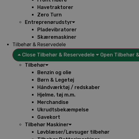
Havetraktorer
Zero Turn
Entreprenørudstyr
Pladevibratorer
Skæremaskiner
Tilbehør & Reservedele
Close Tilbehør & Reservedele
Open Tilbehør 
Tilbehør
Benzin og olie
Børn & Legetøj
Håndværktøj / redskaber
Hjelme, tøj m.m.
Merchandise
Ukrudtsbekæmpelse
Gavekort
Tilbehør Maskiner
Løvblæser/Løvsuger tilbehør