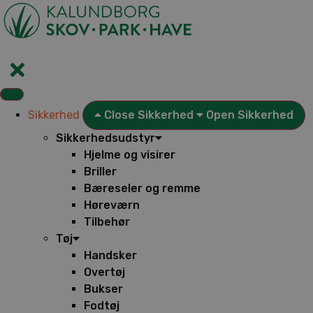
Videre
til
indhold
Sikkerhed
Close Sikkerhed
Open Sikkerhed
Sikkerhedsudstyr
Hjelme og visirer
Briller
Bæreseler og remme
Høreværn
Tilbehør
Tøj
Handsker
Overtøj
Bukser
Fodtøj