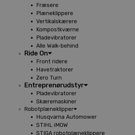
Fræsere
Plæneklippere
Vertikalskærere
Kompostkværne
Pladevibratorer
Alle Walk-behind
Ride On
Front ridere
Havetraktorer
Zero Turn
Entreprenørudstyr
Pladevibratorer
Skæremaskiner
Robotplæneklipper
Husqvarna Automower
STIHL iMOW
STIGA robotplæneklippere