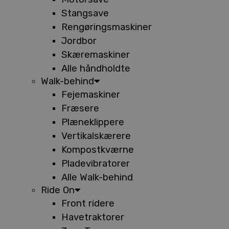
Stangsave
Rengøringsmaskiner
Jordbor
Skæremaskiner
Alle håndholdte
Walk-behind
Fejemaskiner
Fræsere
Plæneklippere
Vertikalskærere
Kompostkværne
Pladevibratorer
Alle Walk-behind
Ride On
Front ridere
Havetraktorer