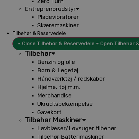
Zero Turn
Entreprenørudstyr
Pladevibratorer
Skæremaskiner
Tilbehør & Reservedele
Close Tilbehør & Reservedele
Open Tilbehør 
Tilbehør
Benzin og olie
Børn & Legetøj
Håndværktøj / redskaber
Hjelme, tøj m.m.
Merchandise
Ukrudtsbekæmpelse
Gavekort
Tilbehør Maskiner
Løvblæser/Løvsuger tilbehør
Tilbehør Batterimaskiner