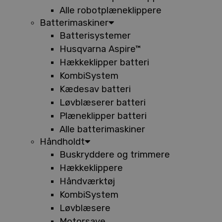
Alle robotplæneklippere
Batterimaskiner
Batterisystemer
Husqvarna Aspire™
Hækkeklipper batteri
KombiSystem
Kædesav batteri
Løvblæserer batteri
Plæneklipper batteri
Alle batterimaskiner
Håndholdt
Buskryddere og trimmere
Hækkeklippere
Håndværktøj
KombiSystem
Løvblæsere
Motorsave