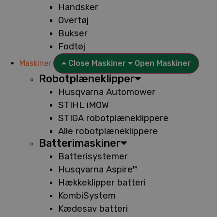
Handsker
Overtøj
Bukser
Fodtøj
Maskiner
Close Maskiner
Open Maskiner
Robotplæneklipper
Husqvarna Automower
STIHL iMOW
STIGA robotplæneklippere
Alle robotplæneklippere
Batterimaskiner
Batterisystemer
Husqvarna Aspire™
Hækkeklipper batteri
KombiSystem
Kædesav batteri