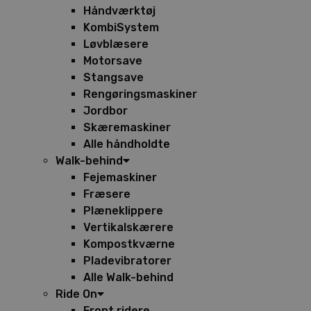
Håndværktøj
KombiSystem
Løvblæsere
Motorsave
Stangsave
Rengøringsmaskiner
Jordbor
Skæremaskiner
Alle håndholdte
Walk-behind
Fejemaskiner
Fræsere
Plæneklippere
Vertikalskærere
Kompostkværne
Pladevibratorer
Alle Walk-behind
Ride On
Front ridere