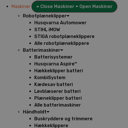
Maskiner
Close Maskiner
Open Maskiner
Robotplæneklipper
Husqvarna Automower
STIHL iMOW
STIGA robotplæneklippere
Alle robotplæneklippere
Batterimaskiner
Batterisystemer
Husqvarna Aspire™
Hækkeklipper batteri
KombiSystem
Kædesav batteri
Løvblæserer batteri
Plæneklipper batteri
Alle batterimaskiner
Håndholdt
Buskryddere og trimmere
Hækkeklippere