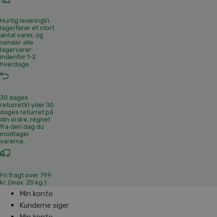
Hurtig levering
Vi
lagerfører et stort
antal varer, og
sender alle
lagervarer
indenfor 1-2
hverdage.
30 dages
returret
Vi yder 30
dages returret på
din ordre, regnet
fra den dag du
modtager
varerne.
Fri fragt over 799
kr. (max. 20 kg.)
Min konto
Kunderne siger
Min konto