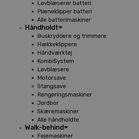
Løvblæserer batteri
Plæneklipper batteri
Alle batterimaskiner
Håndholdt
Buskryddere og trimmere
Hækkeklippere
Håndværktøj
KombiSystem
Løvblæsere
Motorsave
Stangsave
Rengøringsmaskiner
Jordbor
Skæremaskiner
Alle håndholdte
Walk-behind
Fejemaskiner