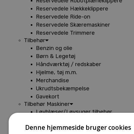
Reservedele Robotplæneklippere
Reservedele Hækkeklippere
Reservedele Ride-on
Reservedele Skæremaskiner
Reservedele Trimmere
Tilbehør
Benzin og olie
Børn & Legetøj
Håndværktøj / redskaber
Hjelme, tøj m.m.
Merchandise
Ukrudtsbekæmpelse
Gavekort
Tilbehør Maskiner
Løvblæser/Løvsuger tilbehør
Tilbehør Batterimaskiner
Denne hjemmeside bruger cookies
Tilbehør Buskryddere og Trimmere