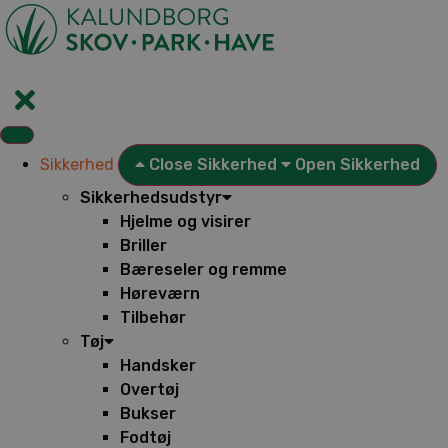
Videre
til
indhold
Sikkerhed
Close Sikkerhed
Open Sikkerhed
Sikkerhedsudstyr
Hjelme og visirer
Briller
Bæreseler og remme
Høreværn
Tilbehør
Tøj
Handsker
Overtøj
Bukser
Fodtøj