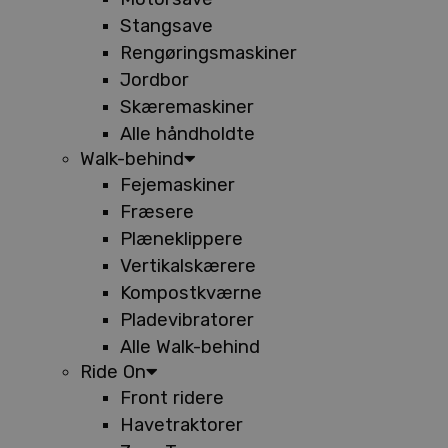
Stangsave
Rengøringsmaskiner
Jordbor
Skæremaskiner
Alle håndholdte
Walk-behind
Fejemaskiner
Fræsere
Plæneklippere
Vertikalskærere
Kompostkværne
Pladevibratorer
Alle Walk-behind
Ride On
Front ridere
Havetraktorer