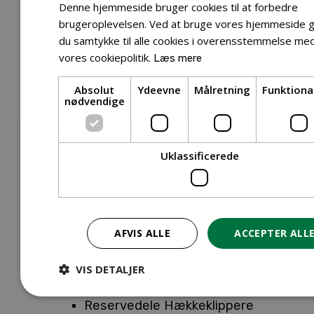
Tilbehør Entreprenørudstyr
Denne hjemmeside bruger cookies til at forbedre
Tilbehør Havetraktor
brugeroplevelsen. Ved at bruge vores hjemmeside g
du samtykke til alle cookies i overensstemmelse me
Tilbehør Hækkeklippere
vores cookiepolitik.
Læs mere
Tilbehør Motorsav
Tilbehør Kæder
Absolut
Ydeevne
Målretning
Funktiona
Tilbehør Sværd
nødvendige
Tilbehør Rengøringsmaskiner
Tilbehør Rider
Tilbehør Robotplæneklipper
Uklassificerede
Tilbehør Walk Behind
Reservedele
Reservedele Buskryddere
Reservedele Løvblæsere
AFVIS ALLE
ACCEPTER ALL
Reservedele Motorsave
Reservedele Plæneklippere
VIS DETALJER
Reservedele Robotplæneklippere
Reservedele Hækkeklippere