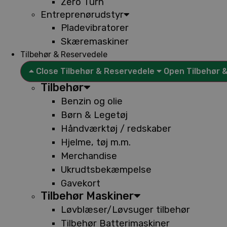
Zero Turn
Entreprenørudstyr
Pladevibratorer
Skæremaskiner
Tilbehør & Reservedele
Close Tilbehør & Reservedele
Open Tilbehør 
Tilbehør
Benzin og olie
Børn & Legetøj
Håndværktøj / redskaber
Hjelme, tøj m.m.
Merchandise
Ukrudtsbekæmpelse
Gavekort
Tilbehør Maskiner
Løvblæser/Løvsuger tilbehør
Tilbehør Batterimaskiner