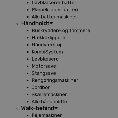
Løvblæserer batteri
Plæneklipper batteri
Alle batterimaskiner
Håndholdt
Buskryddere og trimmere
Hækkeklippere
Håndværktøj
KombiSystem
Løvblæsere
Motorsave
Stangsave
Rengøringsmaskiner
Jordbor
Skæremaskiner
Alle håndholdte
Walk-behind
Fejemaskiner