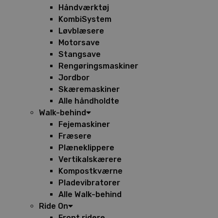
Håndværktøj
KombiSystem
Løvblæsere
Motorsave
Stangsave
Rengøringsmaskiner
Jordbor
Skæremaskiner
Alle håndholdte
Walk-behind
Fejemaskiner
Fræsere
Plæneklippere
Vertikalskærere
Kompostkværne
Pladevibratorer
Alle Walk-behind
Ride On
Front ridere