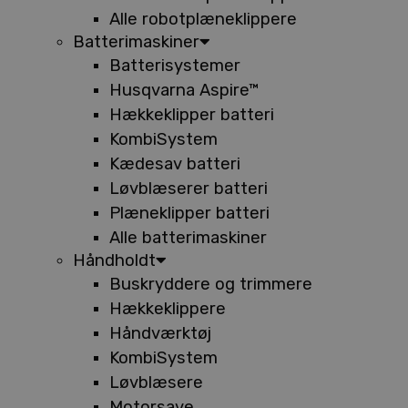
Alle robotplæneklippere
Batterimaskiner
Batterisystemer
Husqvarna Aspire™
Hækkeklipper batteri
KombiSystem
Kædesav batteri
Løvblæserer batteri
Plæneklipper batteri
Alle batterimaskiner
Håndholdt
Buskryddere og trimmere
Hækkeklippere
Håndværktøj
KombiSystem
Løvblæsere
Motorsave