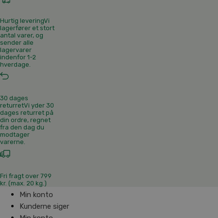
Hurtig levering
Vi
lagerfører et stort
antal varer, og
sender alle
lagervarer
indenfor 1-2
hverdage.
30 dages
returret
Vi yder 30
dages returret på
din ordre, regnet
fra den dag du
modtager
varerne.
Fri fragt over 799
kr. (max. 20 kg.)
Min konto
Kunderne siger
Min konto