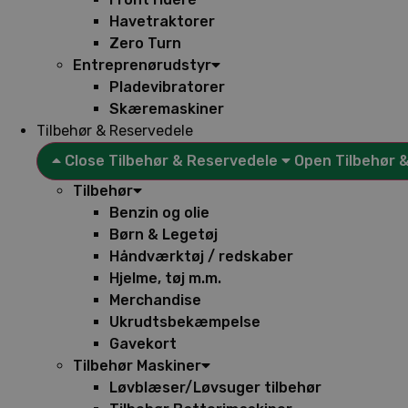
Havetraktorer
Zero Turn
Entreprenørudstyr
Pladevibratorer
Skæremaskiner
Tilbehør & Reservedele
Close Tilbehør & Reservedele
Open Tilbehør 
Tilbehør
Benzin og olie
Børn & Legetøj
Håndværktøj / redskaber
Hjelme, tøj m.m.
Merchandise
Ukrudtsbekæmpelse
Gavekort
Tilbehør Maskiner
Løvblæser/Løvsuger tilbehør