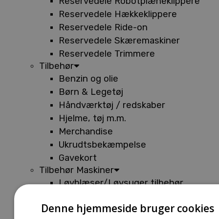
Reservedele Robotplæneklippere
Reservedele Hækkeklippere
Reservedele Ride-on
Reservedele Skæremaskiner
Reservedele Trimmere
Tilbehør
Benzin og olie
Børn & Legetøj
Håndværktøj / redskaber
Hjelme, tøj m.m.
Merchandise
Ukrudtsbekæmpelse
Gavekort
Tilbehør Maskiner
Løvblæser/Løvsuger tilbehør
Tilbehør Batterimaskiner
Denne hjemmeside bruger cookies
Tilbehør Buskryddere og Trimmere