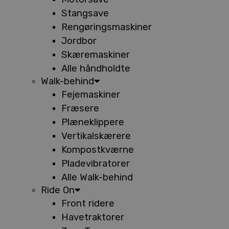
Stangsave
Rengøringsmaskiner
Jordbor
Skæremaskiner
Alle håndholdte
Walk-behind
Fejemaskiner
Fræsere
Plæneklippere
Vertikalskærere
Kompostkværne
Pladevibratorer
Alle Walk-behind
Ride On
Front ridere
Havetraktorer