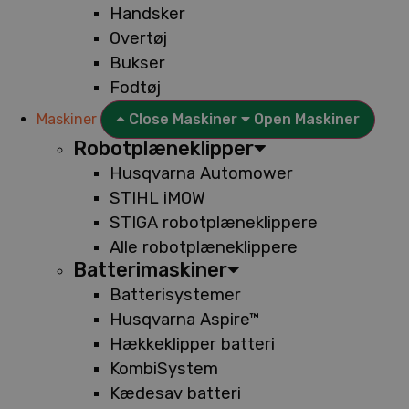
Handsker
Overtøj
Bukser
Fodtøj
Maskiner
Close Maskiner
Open Maskiner
Robotplæneklipper
Husqvarna Automower
STIHL iMOW
STIGA robotplæneklippere
Alle robotplæneklippere
Batterimaskiner
Batterisystemer
Husqvarna Aspire™
Hækkeklipper batteri
KombiSystem
Kædesav batteri