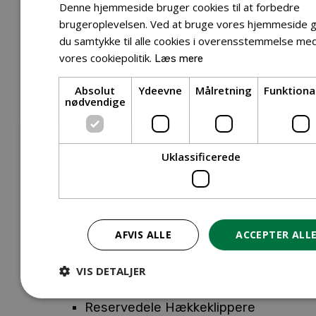
Tilbehør Entreprenørudstyr
Denne hjemmeside bruger cookies til at forbedre
Tilbehør Havetraktor
brugeroplevelsen. Ved at bruge vores hjemmeside g
du samtykke til alle cookies i overensstemmelse me
Tilbehør Hækkeklippere
vores cookiepolitik.
Læs mere
Tilbehør Motorsav
Tilbehør Kæder
Absolut
Ydeevne
Målretning
Funktiona
Tilbehør Sværd
nødvendige
Tilbehør Rengøringsmaskiner
Tilbehør Rider
Tilbehør Robotplæneklipper
Uklassificerede
Tilbehør Walk Behind
Reservedele
Reservedele Buskryddere
Reservedele Løvblæsere
AFVIS ALLE
ACCEPTER ALL
Reservedele Motorsave
Reservedele Plæneklippere
VIS DETALJER
Reservedele Robotplæneklippere
Reservedele Hækkeklippere