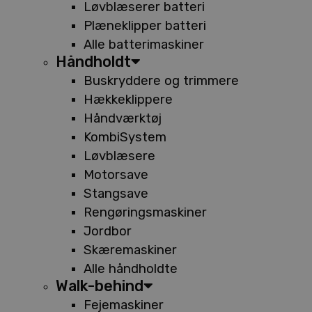
Løvblæserer batteri
Plæneklipper batteri
Alle batterimaskiner
Håndholdt
Buskryddere og trimmere
Hækkeklippere
Håndværktøj
KombiSystem
Løvblæsere
Motorsave
Stangsave
Rengøringsmaskiner
Jordbor
Skæremaskiner
Alle håndholdte
Walk-behind
Fejemaskiner