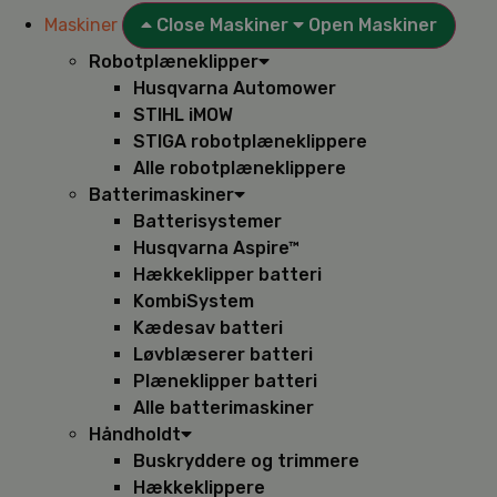
Maskiner
Close Maskiner
Open Maskiner
Robotplæneklipper
Husqvarna Automower
STIHL iMOW
STIGA robotplæneklippere
Alle robotplæneklippere
Batterimaskiner
Batterisystemer
Husqvarna Aspire™
Hækkeklipper batteri
KombiSystem
Kædesav batteri
Løvblæserer batteri
Plæneklipper batteri
Alle batterimaskiner
Håndholdt
Buskryddere og trimmere
Hækkeklippere