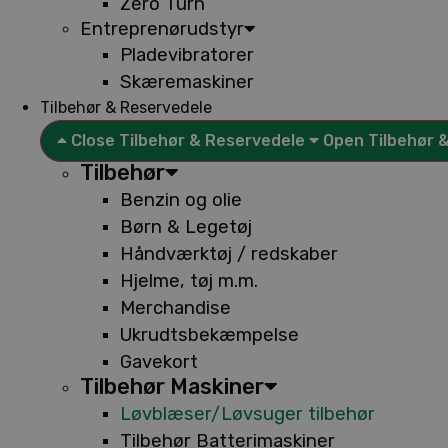
Zero Turn
Entreprenørudstyr
Pladevibratorer
Skæremaskiner
Tilbehør & Reservedele
Close Tilbehør & Reservedele
Open Tilbehør 
Tilbehør
Benzin og olie
Børn & Legetøj
Håndværktøj / redskaber
Hjelme, tøj m.m.
Merchandise
Ukrudtsbekæmpelse
Gavekort
Tilbehør Maskiner
Løvblæser/Løvsuger tilbehør
Tilbehør Batterimaskiner