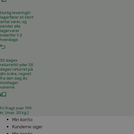
Hurtig levering
Vi
lagerfører et stort
antal varer, og
sender alle
lagervarer
indenfor 1-2
hverdage.
30 dages
returret
Vi yder 30
dages returret på
din ordre, regnet
fra den dag du
modtager
varerne.
Fri fragt over 799
kr. (max. 20 kg.)
Min konto
Kunderne siger
Min konto