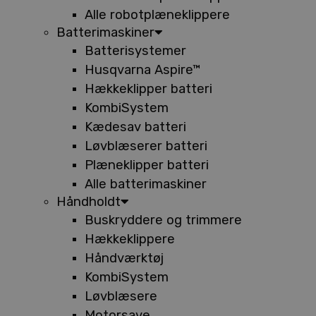
Alle robotplæneklippere
Batterimaskiner
Batterisystemer
Husqvarna Aspire™
Hækkeklipper batteri
KombiSystem
Kædesav batteri
Løvblæserer batteri
Plæneklipper batteri
Alle batterimaskiner
Håndholdt
Buskryddere og trimmere
Hækkeklippere
Håndværktøj
KombiSystem
Løvblæsere
Motorsave