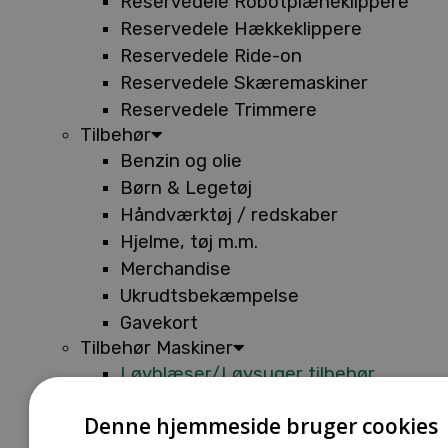
Reservedele Robotplæneklippere
Reservedele Hækkeklippere
Reservedele Ride-on
Reservedele Skæremaskiner
Reservedele Trimmere
Tilbehør
Benzin og olie
Børn & Legetøj
Håndværktøj / redskaber
Hjelme, tøj m.m.
Merchandise
Ukrudtsbekæmpelse
Gavekort
Tilbehør Maskiner
Løvblæser/Løvsuger tilbehør
Tilbehør Batterimaskiner
Denne hjemmeside bruger cookies
Tilbehør Buskryddere og Trimmere