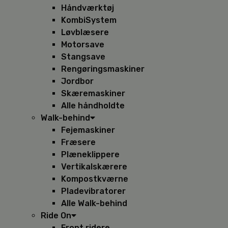
Håndværktøj
KombiSystem
Løvblæsere
Motorsave
Stangsave
Rengøringsmaskiner
Jordbor
Skæremaskiner
Alle håndholdte
Walk-behind
Fejemaskiner
Fræsere
Plæneklippere
Vertikalskærere
Kompostkværne
Pladevibratorer
Alle Walk-behind
Ride On
Front ridere