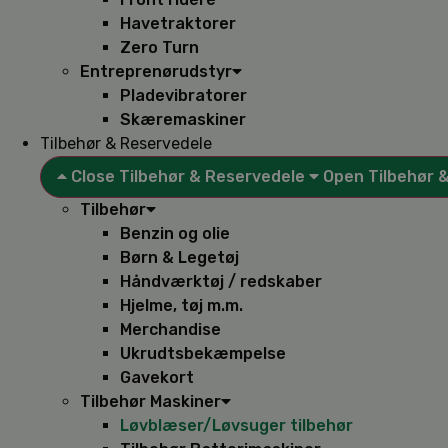
Havetraktorer
Zero Turn
Entreprenørudstyr
Pladevibratorer
Skæremaskiner
Tilbehør & Reservedele
Close Tilbehør & Reservedele
Open Tilbehør 
Tilbehør
Benzin og olie
Børn & Legetøj
Håndværktøj / redskaber
Hjelme, tøj m.m.
Merchandise
Ukrudtsbekæmpelse
Gavekort
Tilbehør Maskiner
Løvblæser/Løvsuger tilbehør