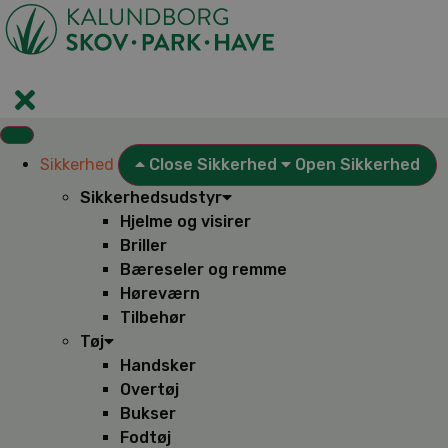
Videre
til
indhold
Sikkerhed
Close Sikkerhed
Open Sikkerhed
Sikkerhedsudstyr
Hjelme og visirer
Briller
Bæreseler og remme
Høreværn
Tilbehør
Tøj
Handsker
Overtøj
Bukser
Fodtøj