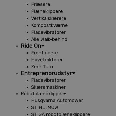
Fræsere
Plæneklippere
Vertikalskærere
Kompostkværne
Pladevibratorer
Alle Walk-behind
Ride On
Front ridere
Havetraktorer
Zero Turn
Entreprenørudstyr
Pladevibratorer
Skæremaskiner
Robotplæneklipper
Husqvarna Automower
STIHL iMOW
STIGA robotplæneklippere