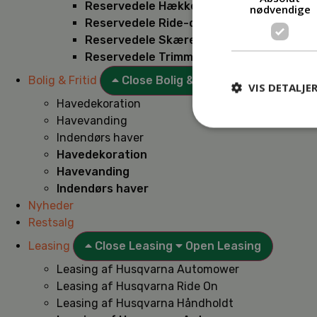
Reservedele Hækkeklippere
nødvendige
Reservedele Ride-on
Reservedele Skæremaskiner
Reservedele Trimmere
Bolig & Fritid
Close Bolig & Fritid
Open Bolig & F
VIS DETALJE
Havedekoration
Havevanding
Indendørs haver
Havedekoration
Havevanding
Indendørs haver
Nyheder
Restsalg
Leasing
Close Leasing
Open Leasing
Leasing af Husqvarna Automower
Leasing af Husqvarna Ride On
Leasing af Husqvarna Håndholdt