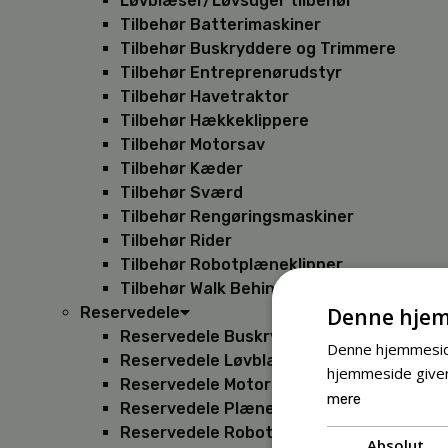
Løvblæser/Løvsuger tilbehør
Tilbehør Batterimaskiner
Tilbehør Buskryddere og Trimmere
Tilbehør Entreprenørudstyr
Tilbehør Havetraktor
Tilbehør Hækkeklippere
Tilbehør Motorsav
Tilbehør Kæder
Tilbehør Sværd
Tilbehør Rengøringsmaskiner
Tilbehør Rider
Tilbehør Robotplæneklipper
Tilbehør Walk Behind
Denne hjem
Reservedele
Reservedele Buskryddere
Denne hjemmeside
Reservedele Løvblæsere
hjemmeside giver
Reservedele Motorsave
mere
Reservedele Plæneklippere
Reservedele Robotplæneklippere
Absolut