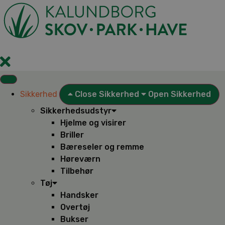
Videre
til
indhold
Sikkerhed
Close Sikkerhed
Open Sikkerhed
Sikkerhedsudstyr
Hjelme og visirer
Briller
Bæreseler og remme
Høreværn
Tilbehør
Tøj
Handsker
Overtøj
Bukser