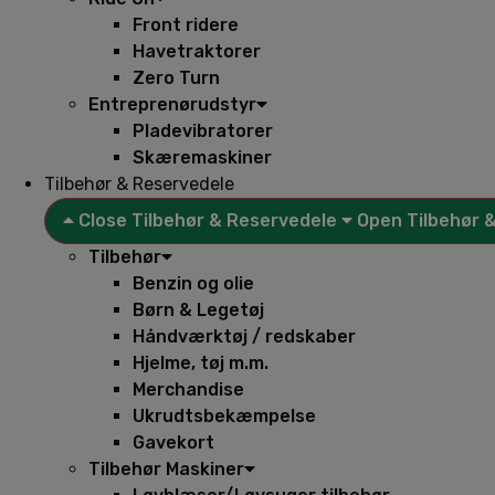
Front ridere
Havetraktorer
Zero Turn
Entreprenørudstyr
Pladevibratorer
Skæremaskiner
Tilbehør & Reservedele
Close Tilbehør & Reservedele
Open Tilbehør 
Tilbehør
Benzin og olie
Børn & Legetøj
Håndværktøj / redskaber
Hjelme, tøj m.m.
Merchandise
Ukrudtsbekæmpelse
Gavekort
Tilbehør Maskiner