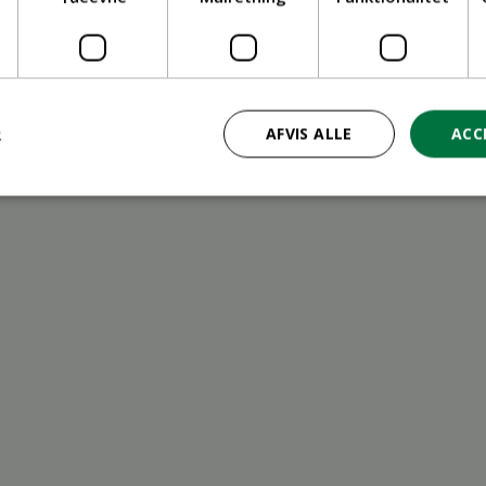
ritid
R
AFVIS ALLE
ACC