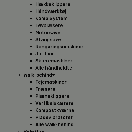
Hækkeklippere
Håndværktøj
KombiSystem
Løvblæsere
Motorsave
Stangsave
Rengøringsmaskiner
Jordbor
Skæremaskiner
Alle håndholdte
Walk-behind
Fejemaskiner
Fræsere
Plæneklippere
Vertikalskærere
Kompostkværne
Pladevibratorer
Alle Walk-behind
Ride On