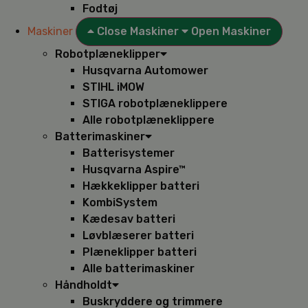
Fodtøj
Maskiner
Close Maskiner
Open Maskiner
Robotplæneklipper
Husqvarna Automower
STIHL iMOW
STIGA robotplæneklippere
Alle robotplæneklippere
Batterimaskiner
Batterisystemer
Husqvarna Aspire™
Hækkeklipper batteri
KombiSystem
Kædesav batteri
Løvblæserer batteri
Plæneklipper batteri
Alle batterimaskiner
Håndholdt
Buskryddere og trimmere