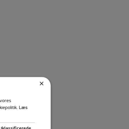
×
 vores
iepolitik.
Læs
Uklassificerede