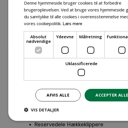
Tilbehør Entreprenørudstyr
Denne hjemmeside bruger cookies til at forbedre
Tilbehør Havetraktor
brugeroplevelsen. Ved at bruge vores hjemmeside g
du samtykke til alle cookies i overensstemmelse me
Tilbehør Hækkeklippere
vores cookiepolitik.
Læs mere
Tilbehør Motorsav
Tilbehør Kæder
Absolut
Ydeevne
Målretning
Funktiona
Tilbehør Sværd
nødvendige
Tilbehør Rengøringsmaskiner
Tilbehør Rider
Tilbehør Robotplæneklipper
Uklassificerede
Tilbehør Walk Behind
Reservedele
Reservedele Buskryddere
Reservedele Løvblæsere
AFVIS ALLE
ACCEPTER ALL
Reservedele Motorsave
Reservedele Plæneklippere
VIS DETALJER
Reservedele Robotplæneklippere
Reservedele Hækkeklippere