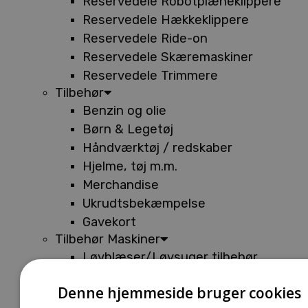
Reservedele Robotplæneklippere
Reservedele Hækkeklippere
Reservedele Ride-on
Reservedele Skæremaskiner
Reservedele Trimmere
Tilbehør
Benzin og olie
Børn & Legetøj
Håndværktøj / redskaber
Hjelme, tøj m.m.
Merchandise
Ukrudtsbekæmpelse
Gavekort
Tilbehør Maskiner
Løvblæser/Løvsuger tilbehør
Tilbehør Batterimaskiner
Denne hjemmeside bruger cookies
Tilbehør Buskryddere og Trimmere