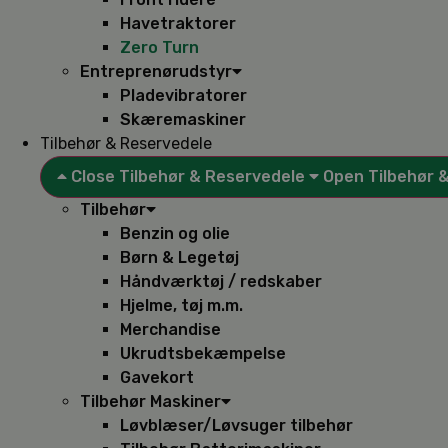
Havetraktorer
Zero Turn
Entreprenørudstyr
Pladevibratorer
Skæremaskiner
Tilbehør & Reservedele
Close Tilbehør & Reservedele
Open Tilbehør 
Tilbehør
Benzin og olie
Børn & Legetøj
Håndværktøj / redskaber
Hjelme, tøj m.m.
Merchandise
Ukrudtsbekæmpelse
Gavekort
Tilbehør Maskiner
Løvblæser/Løvsuger tilbehør