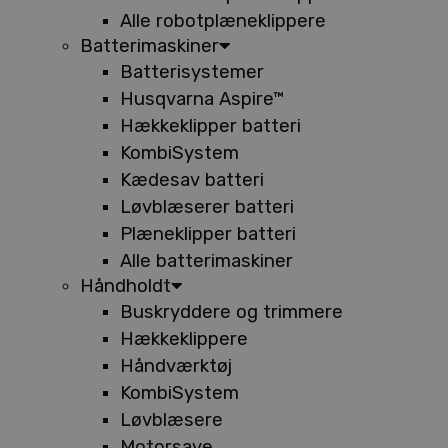
Alle robotplæneklippere
Batterimaskiner
Batterisystemer
Husqvarna Aspire™
Hækkeklipper batteri
KombiSystem
Kædesav batteri
Løvblæserer batteri
Plæneklipper batteri
Alle batterimaskiner
Håndholdt
Buskryddere og trimmere
Hækkeklippere
Håndværktøj
KombiSystem
Løvblæsere
Motorsave