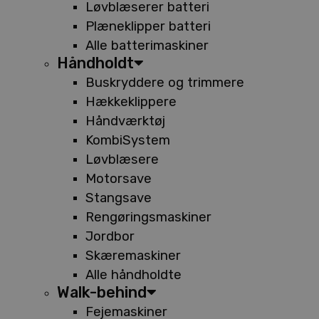
Løvblæserer batteri
Plæneklipper batteri
Alle batterimaskiner
Håndholdt
Buskryddere og trimmere
Hækkeklippere
Håndværktøj
KombiSystem
Løvblæsere
Motorsave
Stangsave
Rengøringsmaskiner
Jordbor
Skæremaskiner
Alle håndholdte
Walk-behind
Fejemaskiner