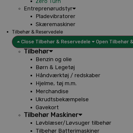
Zero Turn
Entreprenørudstyr
Pladevibratorer
Skæremaskiner
Tilbehør & Reservedele
Close Tilbehør & Reservedele
Open Tilbehør 
Tilbehør
Benzin og olie
Børn & Legetøj
Håndværktøj / redskaber
Hjelme, tøj m.m.
Merchandise
Ukrudtsbekæmpelse
Gavekort
Tilbehør Maskiner
Løvblæser/Løvsuger tilbehør
Tilbehør Batterimaskiner