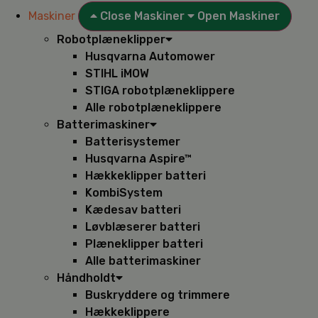
Maskiner
Close Maskiner
Open Maskiner
Robotplæneklipper
Husqvarna Automower
STIHL iMOW
STIGA robotplæneklippere
Alle robotplæneklippere
Batterimaskiner
Batterisystemer
Husqvarna Aspire™
Hækkeklipper batteri
KombiSystem
Kædesav batteri
Løvblæserer batteri
Plæneklipper batteri
Alle batterimaskiner
Håndholdt
Buskryddere og trimmere
Hækkeklippere