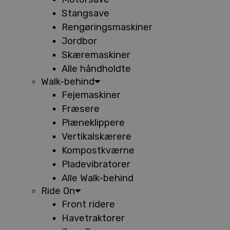
Stangsave
Rengøringsmaskiner
Jordbor
Skæremaskiner
Alle håndholdte
Walk-behind
Fejemaskiner
Fræsere
Plæneklippere
Vertikalskærere
Kompostkværne
Pladevibratorer
Alle Walk-behind
Ride On
Front ridere
Havetraktorer