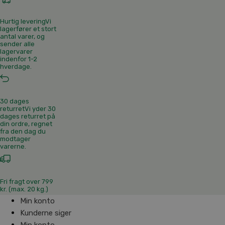
Hurtig levering
Vi
lagerfører et stort
antal varer, og
sender alle
lagervarer
indenfor 1-2
hverdage.
30 dages
returret
Vi yder 30
dages returret på
din ordre, regnet
fra den dag du
modtager
varerne.
Fri fragt over 799
kr. (max. 20 kg.)
Min konto
Kunderne siger
Min konto