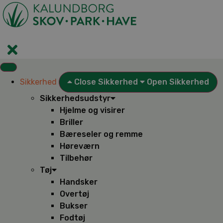
Videre
til
indhold
Sikkerhed
Close Sikkerhed
Open Sikkerhed
Sikkerhedsudstyr
Hjelme og visirer
Briller
Bæreseler og remme
Høreværn
Tilbehør
Tøj
Handsker
Overtøj
Bukser
Fodtøj