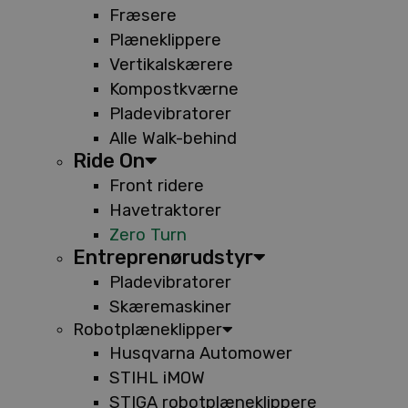
Fræsere
Plæneklippere
Vertikalskærere
Kompostkværne
Pladevibratorer
Alle Walk-behind
Ride On
Front ridere
Havetraktorer
Zero Turn
Entreprenørudstyr
Pladevibratorer
Skæremaskiner
Robotplæneklipper
Husqvarna Automower
STIHL iMOW
STIGA robotplæneklippere