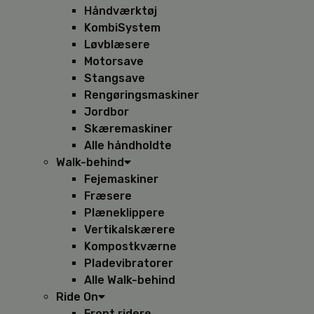
Håndværktøj
KombiSystem
Løvblæsere
Motorsave
Stangsave
Rengøringsmaskiner
Jordbor
Skæremaskiner
Alle håndholdte
Walk-behind
Fejemaskiner
Fræsere
Plæneklippere
Vertikalskærere
Kompostkværne
Pladevibratorer
Alle Walk-behind
Ride On
Front ridere