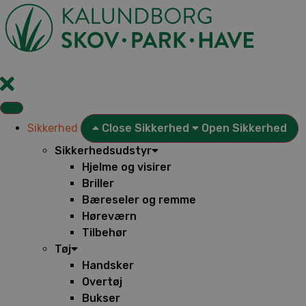
Videre
til
indhold
Sikkerhed
Close Sikkerhed
Open Sikkerhed
Sikkerhedsudstyr
Hjelme og visirer
Briller
Bæreseler og remme
Høreværn
Tilbehør
Tøj
Handsker
Overtøj
Bukser