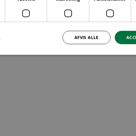
ritid
R
AFVIS ALLE
ACC