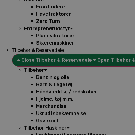
Front ridere
Havetraktorer
Zero Turn
Entreprenørudstyr
Pladevibratorer
Skæremaskiner
Tilbehør & Reservedele
Close Tilbehør & Reservedele
Open Tilbehør 
Tilbehør
Benzin og olie
Børn & Legetøj
Håndværktøj / redskaber
Hjelme, tøj m.m.
Merchandise
Ukrudtsbekæmpelse
Gavekort
Tilbehør Maskiner