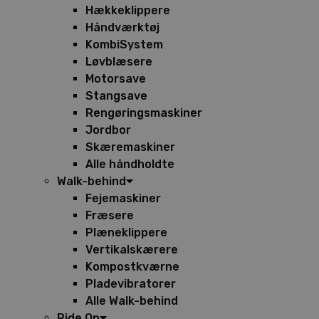
Hækkeklippere
Håndværktøj
KombiSystem
Løvblæsere
Motorsave
Stangsave
Rengøringsmaskiner
Jordbor
Skæremaskiner
Alle håndholdte
Walk-behind
Fejemaskiner
Fræsere
Plæneklippere
Vertikalskærere
Kompostkværne
Pladevibratorer
Alle Walk-behind
Ride On