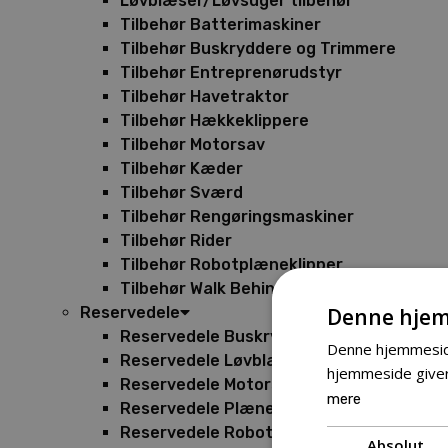
Løvblæser/Løvsuger tilbehør
Tilbehør Batterimaskiner
Tilbehør Buskryddere og Trimmere
Tilbehør Entreprenørudstyr
Tilbehør Havetraktor
Tilbehør Hækkeklippere
Tilbehør Motorsav
Tilbehør Kæder
Tilbehør Sværd
Tilbehør Rengøringsmaskiner
Tilbehør Rider
Tilbehør Robotplæneklipper
Tilbehør Walk Behind
Denne hjem
Reservedele
Reservedele Buskryddere
Denne hjemmeside
Reservedele Løvblæsere
hjemmeside giver
Reservedele Motorsave
mere
Reservedele Plæneklippere
Reservedele Robotplæneklippere
Absolut