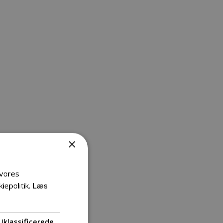
×
 vores
iepolitik.
Læs
Uklassificerede