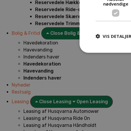
Reservedele Hækkeklippere
nødvendige
Reservedele Ride-on
Reservedele Skæremaskiner
Reservedele Trimmere
Bolig & Fritid
Close Bolig & Fritid
Open Bolig & F
VIS DETALJE
Havedekoration
Havevanding
Indendørs haver
Havedekoration
Havevanding
Indendørs haver
Nyheder
Restsalg
Leasing
Close Leasing
Open Leasing
Leasing af Husqvarna Automower
Leasing af Husqvarna Ride On
Leasing af Husqvarna Håndholdt