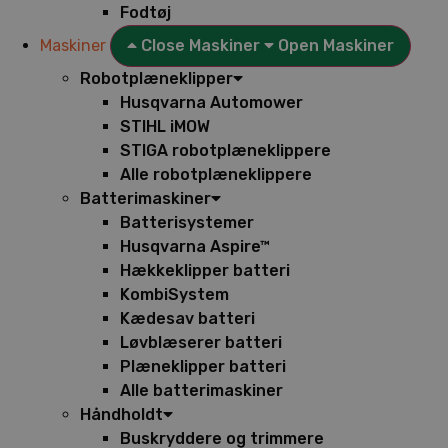
Fodtøj
Maskiner
Close Maskiner
Open Maskiner
Robotplæneklipper
Husqvarna Automower
STIHL iMOW
STIGA robotplæneklippere
Alle robotplæneklippere
Batterimaskiner
Batterisystemer
Husqvarna Aspire™
Hækkeklipper batteri
KombiSystem
Kædesav batteri
Løvblæserer batteri
Plæneklipper batteri
Alle batterimaskiner
Håndholdt
Buskryddere og trimmere