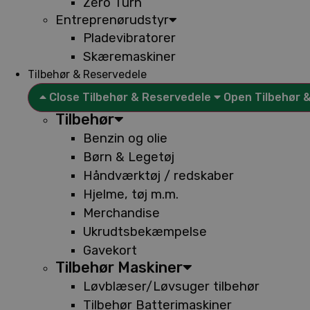
Zero Turn
Entreprenørudstyr
Pladevibratorer
Skæremaskiner
Tilbehør & Reservedele
Close Tilbehør & Reservedele
Open Tilbehør 
Tilbehør
Benzin og olie
Børn & Legetøj
Håndværktøj / redskaber
Hjelme, tøj m.m.
Merchandise
Ukrudtsbekæmpelse
Gavekort
Tilbehør Maskiner
Løvblæser/Løvsuger tilbehør
Tilbehør Batterimaskiner