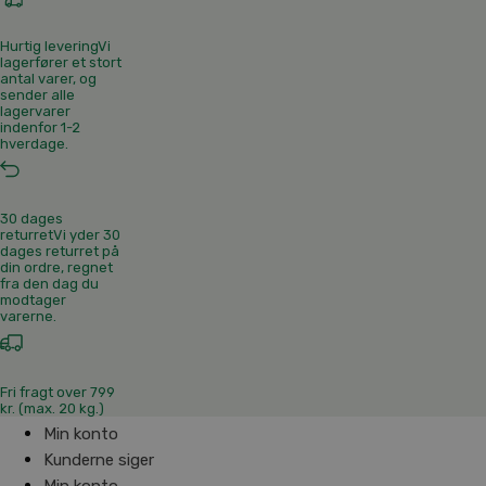
Hurtig levering
Vi
lagerfører et stort
antal varer, og
sender alle
lagervarer
indenfor 1-2
hverdage.
30 dages
returret
Vi yder 30
dages returret på
din ordre, regnet
fra den dag du
modtager
varerne.
Fri fragt over 799
kr. (max. 20 kg.)
Min konto
Kunderne siger
Min konto