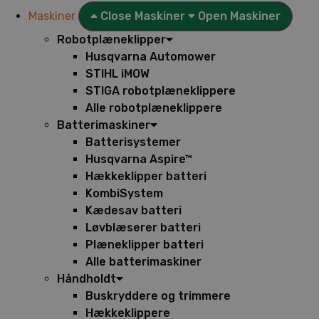
Maskiner
Close Maskiner
Open Maskiner
Robotplæneklipper
Husqvarna Automower
STIHL iMOW
STIGA robotplæneklippere
Alle robotplæneklippere
Batterimaskiner
Batterisystemer
Husqvarna Aspire™
Hækkeklipper batteri
KombiSystem
Kædesav batteri
Løvblæserer batteri
Plæneklipper batteri
Alle batterimaskiner
Håndholdt
Buskryddere og trimmere
Hækkeklippere