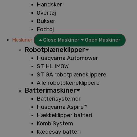
Handsker
Overtøj
Bukser
Fodtøj
Maskiner
Close Maskiner
Open Maskiner
Robotplæneklipper
Husqvarna Automower
STIHL iMOW
STIGA robotplæneklippere
Alle robotplæneklippere
Batterimaskiner
Batterisystemer
Husqvarna Aspire™
Hækkeklipper batteri
KombiSystem
Kædesav batteri