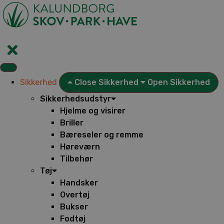
Videre
til
indhold
Sikkerhed
Close Sikkerhed
Open Sikkerhed
Sikkerhedsudstyr
Hjelme og visirer
Briller
Bæreseler og remme
Høreværn
Tilbehør
Tøj
Handsker
Overtøj
Bukser
Fodtøj