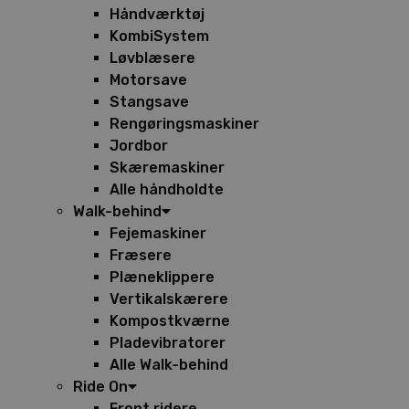
Håndværktøj
KombiSystem
Løvblæsere
Motorsave
Stangsave
Rengøringsmaskiner
Jordbor
Skæremaskiner
Alle håndholdte
Walk-behind
Fejemaskiner
Fræsere
Plæneklippere
Vertikalskærere
Kompostkværne
Pladevibratorer
Alle Walk-behind
Ride On
Front ridere