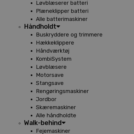
Løvblæserer batteri
Plæneklipper batteri
Alle batterimaskiner
Håndholdt
Buskryddere og trimmere
Hækkeklippere
Håndværktøj
KombiSystem
Løvblæsere
Motorsave
Stangsave
Rengøringsmaskiner
Jordbor
Skæremaskiner
Alle håndholdte
Walk-behind
Fejemaskiner