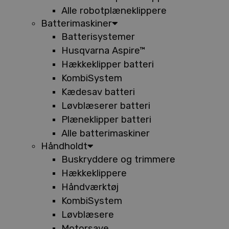
Alle robotplæneklippere
Batterimaskiner
Batterisystemer
Husqvarna Aspire™
Hækkeklipper batteri
KombiSystem
Kædesav batteri
Løvblæserer batteri
Plæneklipper batteri
Alle batterimaskiner
Håndholdt
Buskryddere og trimmere
Hækkeklippere
Håndværktøj
KombiSystem
Løvblæsere
Motorsave