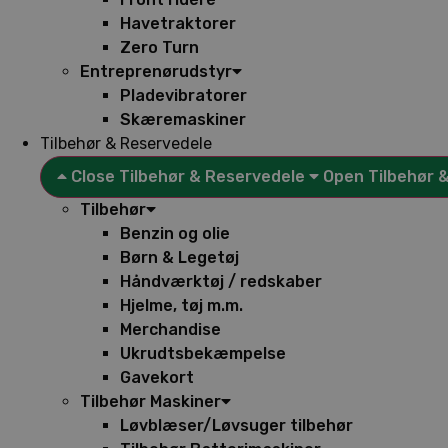
Havetraktorer
Zero Turn
Entreprenørudstyr
Pladevibratorer
Skæremaskiner
Tilbehør & Reservedele
Close Tilbehør & Reservedele
Open Tilbehør 
Tilbehør
Benzin og olie
Børn & Legetøj
Håndværktøj / redskaber
Hjelme, tøj m.m.
Merchandise
Ukrudtsbekæmpelse
Gavekort
Tilbehør Maskiner
Løvblæser/Løvsuger tilbehør