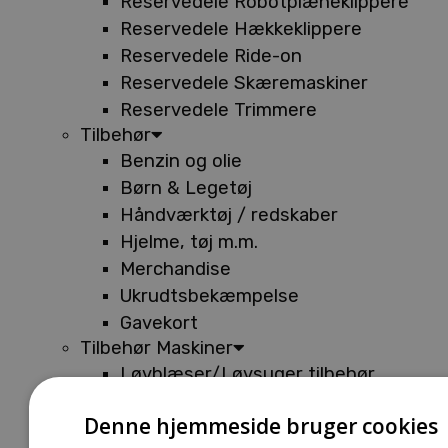
Reservedele Robotplæneklippere
Reservedele Hækkeklippere
Reservedele Ride-on
Reservedele Skæremaskiner
Reservedele Trimmere
Tilbehør
Benzin og olie
Børn & Legetøj
Håndværktøj / redskaber
Hjelme, tøj m.m.
Merchandise
Ukrudtsbekæmpelse
Gavekort
Tilbehør Maskiner
Løvblæser/Løvsuger tilbehør
Tilbehør Batterimaskiner
Denne hjemmeside bruger cookies
Tilbehør Buskryddere og Trimmere