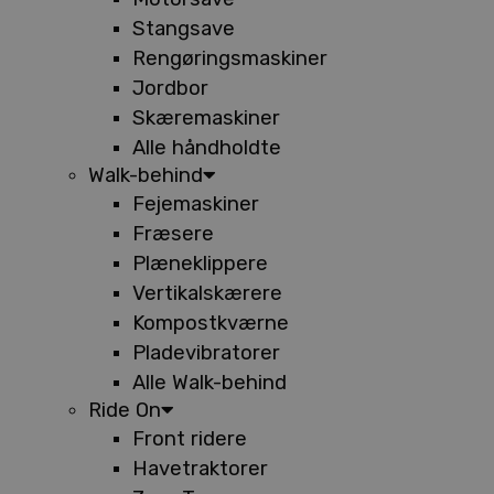
Stangsave
Rengøringsmaskiner
Jordbor
Skæremaskiner
Alle håndholdte
Walk-behind
Fejemaskiner
Fræsere
Plæneklippere
Vertikalskærere
Kompostkværne
Pladevibratorer
Alle Walk-behind
Ride On
Front ridere
Havetraktorer