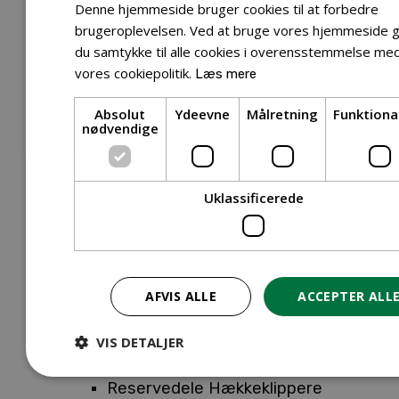
Tilbehør Entreprenørudstyr
Denne hjemmeside bruger cookies til at forbedre
Tilbehør Havetraktor
brugeroplevelsen. Ved at bruge vores hjemmeside g
du samtykke til alle cookies i overensstemmelse me
Tilbehør Hækkeklippere
vores cookiepolitik.
Læs mere
Tilbehør Motorsav
Tilbehør Kæder
Absolut
Ydeevne
Målretning
Funktiona
Tilbehør Sværd
nødvendige
Tilbehør Rengøringsmaskiner
Tilbehør Rider
Tilbehør Robotplæneklipper
Uklassificerede
Tilbehør Walk Behind
Reservedele
Reservedele Buskryddere
Reservedele Løvblæsere
AFVIS ALLE
ACCEPTER ALL
Reservedele Motorsave
Reservedele Plæneklippere
VIS DETALJER
Reservedele Robotplæneklippere
Reservedele Hækkeklippere