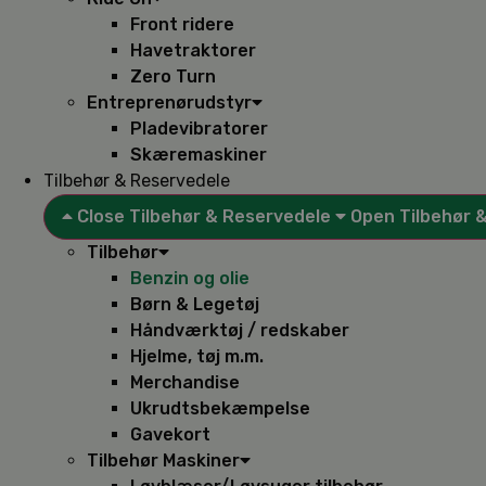
Front ridere
Havetraktorer
Zero Turn
Entreprenørudstyr
Pladevibratorer
Skæremaskiner
Tilbehør & Reservedele
Close Tilbehør & Reservedele
Open Tilbehør 
Tilbehør
Benzin og olie
Børn & Legetøj
Håndværktøj / redskaber
Hjelme, tøj m.m.
Merchandise
Ukrudtsbekæmpelse
Gavekort
Tilbehør Maskiner