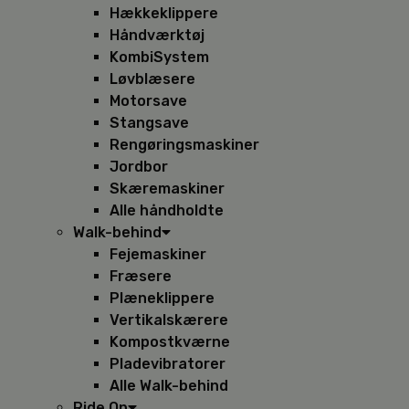
Hækkeklippere
Håndværktøj
KombiSystem
Løvblæsere
Motorsave
Stangsave
Rengøringsmaskiner
Jordbor
Skæremaskiner
Alle håndholdte
Walk-behind
Fejemaskiner
Fræsere
Plæneklippere
Vertikalskærere
Kompostkværne
Pladevibratorer
Alle Walk-behind
Ride On