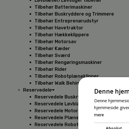
Løvblæser/Løvsuger tilbehør
Tilbehør Batterimaskiner
Tilbehør Buskryddere og Trimmere
Tilbehør Entreprenørudstyr
Tilbehør Havetraktor
Tilbehør Hækkeklippere
Tilbehør Motorsav
Tilbehør Kæder
Tilbehør Sværd
Tilbehør Rengøringsmaskiner
Tilbehør Rider
Tilbehør Robotplæneklipper
Tilbehør Walk Behind
Denne hjem
Reservedele
Reservedele Buskryddere
Denne hjemmeside
Reservedele Løvblæsere
hjemmeside giver
Reservedele Motorsave
mere
Reservedele Plæneklippere
Reservedele Robotplæneklippere
Absolut