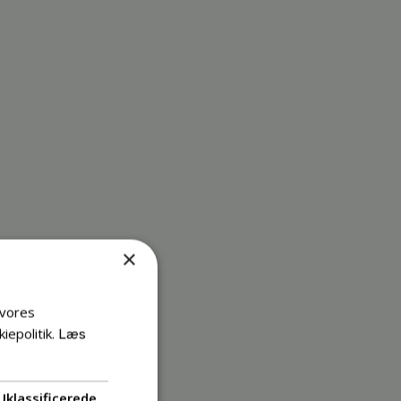
×
 vores
iepolitik.
Læs
Uklassificerede