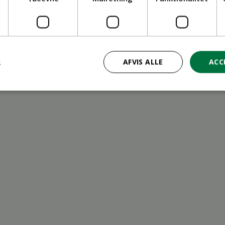
ritid
R
AFVIS ALLE
ACC