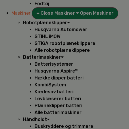
Fodtøj
Maskiner
Close Maskiner
Open Maskiner
Robotplæneklipper
Husqvarna Automower
STIHL iMOW
STIGA robotplæneklippere
Alle robotplæneklippere
Batterimaskiner
Batterisystemer
Husqvarna Aspire™
Hækkeklipper batteri
KombiSystem
Kædesav batteri
Løvblæserer batteri
Plæneklipper batteri
Alle batterimaskiner
Håndholdt
Buskryddere og trimmere