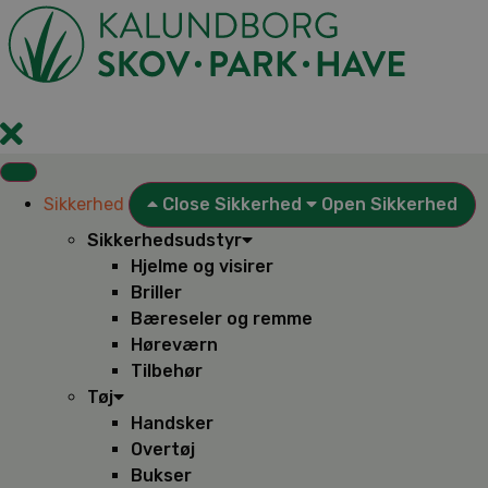
Videre
til
indhold
Sikkerhed
Close Sikkerhed
Open Sikkerhed
Sikkerhedsudstyr
Hjelme og visirer
Briller
Bæreseler og remme
Høreværn
Tilbehør
Tøj
Handsker
Overtøj
Bukser