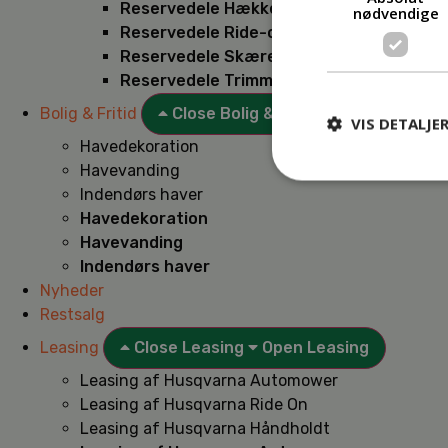
Reservedele Hækkeklippere
nødvendige
Reservedele Ride-on
Reservedele Skæremaskiner
Reservedele Trimmere
Bolig & Fritid
Close Bolig & Fritid
Open Bolig & F
VIS DETALJE
Havedekoration
Havevanding
Indendørs haver
Havedekoration
Havevanding
Indendørs haver
Nyheder
Restsalg
Leasing
Close Leasing
Open Leasing
Leasing af Husqvarna Automower
Leasing af Husqvarna Ride On
Leasing af Husqvarna Håndholdt