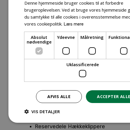
Tilbehør Entreprenørudstyr
Denne hjemmeside bruger cookies til at forbedre
Tilbehør Havetraktor
brugeroplevelsen. Ved at bruge vores hjemmeside g
du samtykke til alle cookies i overensstemmelse me
Tilbehør Hækkeklippere
vores cookiepolitik.
Læs mere
Tilbehør Motorsav
Tilbehør Kæder
Absolut
Ydeevne
Målretning
Funktiona
Tilbehør Sværd
nødvendige
Tilbehør Rengøringsmaskiner
Tilbehør Rider
Tilbehør Robotplæneklipper
Uklassificerede
Tilbehør Walk Behind
Reservedele
Reservedele Buskryddere
Reservedele Løvblæsere
AFVIS ALLE
ACCEPTER ALL
Reservedele Motorsave
Reservedele Plæneklippere
VIS DETALJER
Reservedele Robotplæneklippere
Reservedele Hækkeklippere