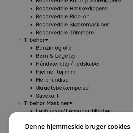
Reservedele Robotplæneklippere
Reservedele Hækkeklippere
Reservedele Ride-on
Reservedele Skæremaskiner
Reservedele Trimmere
Tilbehør
Benzin og olie
Børn & Legetøj
Håndværktøj / redskaber
Hjelme, tøj m.m.
Merchandise
Ukrudtsbekæmpelse
Gavekort
Tilbehør Maskiner
Løvblæser/Løvsuger tilbehør
Tilbehør Batterimaskiner
Denne hjemmeside bruger cookies
Tilbehør Buskryddere og Trimmere