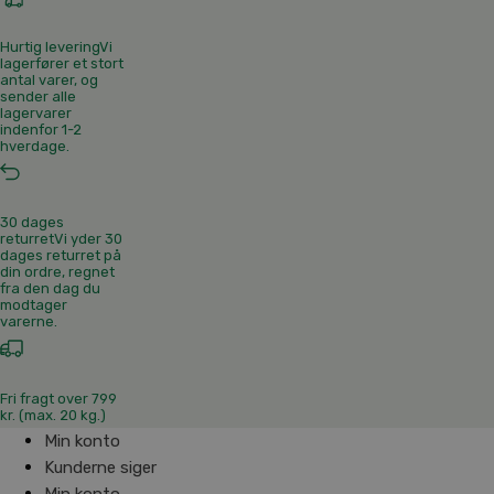
Hurtig levering
Vi
lagerfører et stort
antal varer, og
sender alle
lagervarer
indenfor 1-2
hverdage.
30 dages
returret
Vi yder 30
dages returret på
din ordre, regnet
fra den dag du
modtager
varerne.
Fri fragt over 799
kr. (max. 20 kg.)
Min konto
Kunderne siger
Min konto