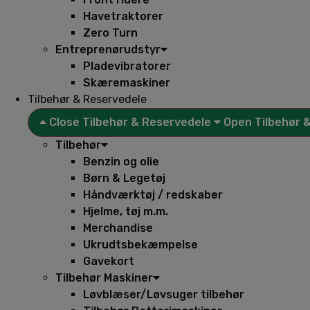
Havetraktorer
Zero Turn
Entreprenørudstyr
Pladevibratorer
Skæremaskiner
Tilbehør & Reservedele
Close Tilbehør & Reservedele
Open Tilbehør 
Tilbehør
Benzin og olie
Børn & Legetøj
Håndværktøj / redskaber
Hjelme, tøj m.m.
Merchandise
Ukrudtsbekæmpelse
Gavekort
Tilbehør Maskiner
Løvblæser/Løvsuger tilbehør