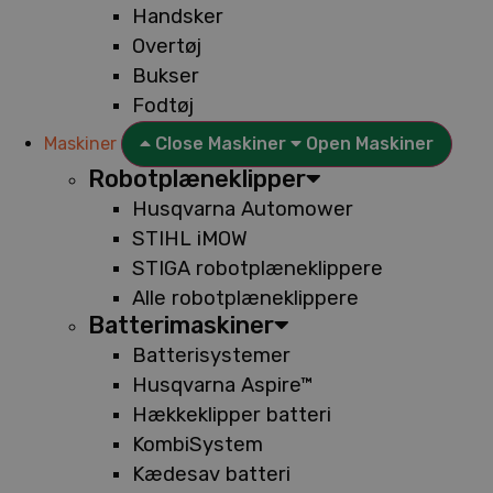
Handsker
Overtøj
Bukser
Fodtøj
Maskiner
Close Maskiner
Open Maskiner
Robotplæneklipper
Husqvarna Automower
STIHL iMOW
STIGA robotplæneklippere
Alle robotplæneklippere
Batterimaskiner
Batterisystemer
Husqvarna Aspire™
Hækkeklipper batteri
KombiSystem
Kædesav batteri