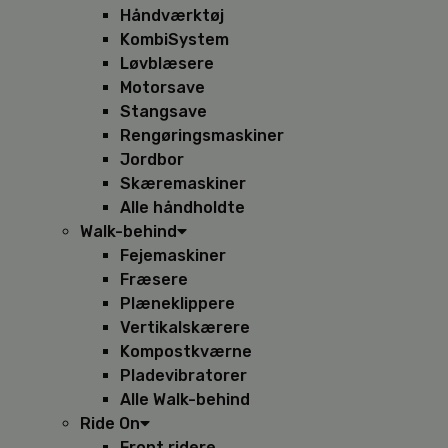
Håndværktøj
KombiSystem
Løvblæsere
Motorsave
Stangsave
Rengøringsmaskiner
Jordbor
Skæremaskiner
Alle håndholdte
Walk-behind
Fejemaskiner
Fræsere
Plæneklippere
Vertikalskærere
Kompostkværne
Pladevibratorer
Alle Walk-behind
Ride On
Front ridere