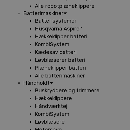
Alle robotplæneklippere
Batterimaskiner
Batterisystemer
Husqvarna Aspire™
Hækkeklipper batteri
KombiSystem
Kædesav batteri
Løvblæserer batteri
Plæneklipper batteri
Alle batterimaskiner
Håndholdt
Buskryddere og trimmere
Hækkeklippere
Håndværktøj
KombiSystem
Løvblæsere
Motorsave