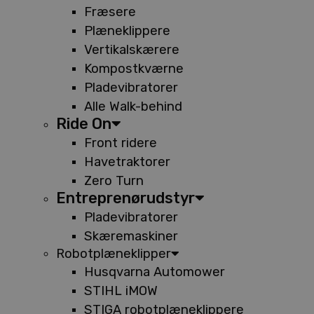
Fræsere
Plæneklippere
Vertikalskærere
Kompostkværne
Pladevibratorer
Alle Walk-behind
Ride On
Front ridere
Havetraktorer
Zero Turn
Entreprenørudstyr
Pladevibratorer
Skæremaskiner
Robotplæneklipper
Husqvarna Automower
STIHL iMOW
STIGA robotplæneklippere