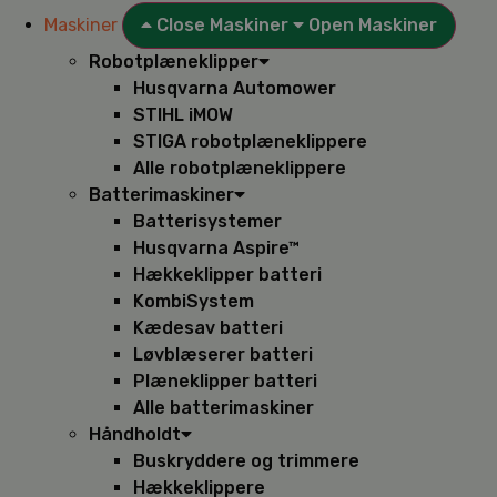
Maskiner
Close Maskiner
Open Maskiner
Robotplæneklipper
Husqvarna Automower
STIHL iMOW
STIGA robotplæneklippere
Alle robotplæneklippere
Batterimaskiner
Batterisystemer
Husqvarna Aspire™
Hækkeklipper batteri
KombiSystem
Kædesav batteri
Løvblæserer batteri
Plæneklipper batteri
Alle batterimaskiner
Håndholdt
Buskryddere og trimmere
Hækkeklippere