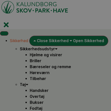
Videre
til
indhold
Sikkerhed
Close Sikkerhed
Open Sikkerhed
Sikkerhedsudstyr
Hjelme og visirer
Briller
Bæreseler og remme
Høreværn
Tilbehør
Tøj
Handsker
Overtøj
Bukser
Fodtøj