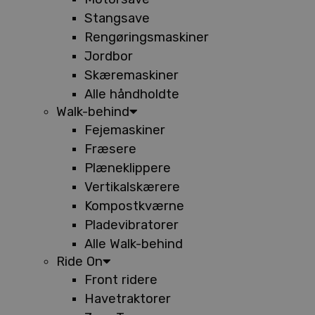
Stangsave
Rengøringsmaskiner
Jordbor
Skæremaskiner
Alle håndholdte
Walk-behind
Fejemaskiner
Fræsere
Plæneklippere
Vertikalskærere
Kompostkværne
Pladevibratorer
Alle Walk-behind
Ride On
Front ridere
Havetraktorer