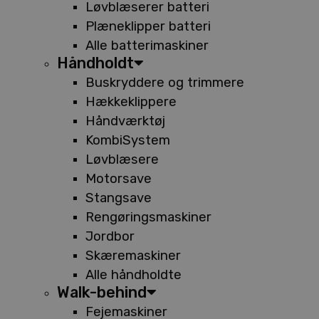
Løvblæserer batteri
Plæneklipper batteri
Alle batterimaskiner
Håndholdt
Buskryddere og trimmere
Hækkeklippere
Håndværktøj
KombiSystem
Løvblæsere
Motorsave
Stangsave
Rengøringsmaskiner
Jordbor
Skæremaskiner
Alle håndholdte
Walk-behind
Fejemaskiner