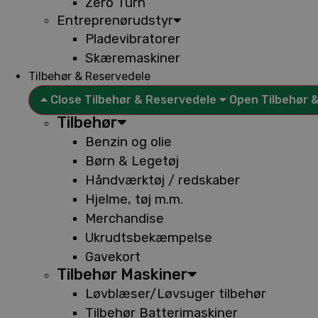
Zero Turn
Entreprenørudstyr
Pladevibratorer
Skæremaskiner
Tilbehør & Reservedele
Close Tilbehør & Reservedele
Open Tilbehør 
Tilbehør
Benzin og olie
Børn & Legetøj
Håndværktøj / redskaber
Hjelme, tøj m.m.
Merchandise
Ukrudtsbekæmpelse
Gavekort
Tilbehør Maskiner
Løvblæser/Løvsuger tilbehør
Tilbehør Batterimaskiner