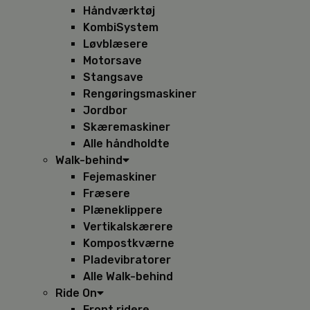
Håndværktøj
KombiSystem
Løvblæsere
Motorsave
Stangsave
Rengøringsmaskiner
Jordbor
Skæremaskiner
Alle håndholdte
Walk-behind
Fejemaskiner
Fræsere
Plæneklippere
Vertikalskærere
Kompostkværne
Pladevibratorer
Alle Walk-behind
Ride On
Front ridere