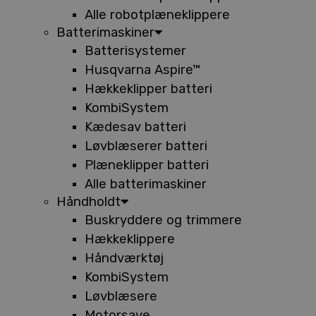
Alle robotplæneklippere
Batterimaskiner
Batterisystemer
Husqvarna Aspire™
Hækkeklipper batteri
KombiSystem
Kædesav batteri
Løvblæserer batteri
Plæneklipper batteri
Alle batterimaskiner
Håndholdt
Buskryddere og trimmere
Hækkeklippere
Håndværktøj
KombiSystem
Løvblæsere
Motorsave