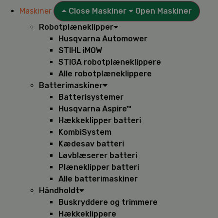
Maskiner
Close Maskiner
Open Maskiner
Robotplæneklipper
Husqvarna Automower
STIHL iMOW
STIGA robotplæneklippere
Alle robotplæneklippere
Batterimaskiner
Batterisystemer
Husqvarna Aspire™
Hækkeklipper batteri
KombiSystem
Kædesav batteri
Løvblæserer batteri
Plæneklipper batteri
Alle batterimaskiner
Håndholdt
Buskryddere og trimmere
Hækkeklippere