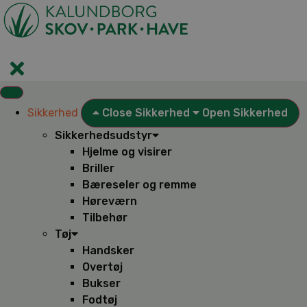
Videre
til
indhold
Sikkerhed
Close Sikkerhed
Open Sikkerhed
Sikkerhedsudstyr
Hjelme og visirer
Briller
Bæreseler og remme
Høreværn
Tilbehør
Tøj
Handsker
Overtøj
Bukser
Fodtøj