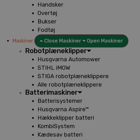
Handsker
Overtøj
Bukser
Fodtøj
Maskiner
Close Maskiner
Open Maskiner
Robotplæneklipper
Husqvarna Automower
STIHL iMOW
STIGA robotplæneklippere
Alle robotplæneklippere
Batterimaskiner
Batterisystemer
Husqvarna Aspire™
Hækkeklipper batteri
KombiSystem
Kædesav batteri