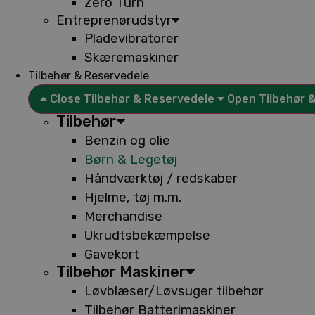
Zero Turn
Entreprenørudstyr
Pladevibratorer
Skæremaskiner
Tilbehør & Reservedele
Close Tilbehør & Reservedele
Open Tilbehør 
Tilbehør
Benzin og olie
Børn & Legetøj
Håndværktøj / redskaber
Hjelme, tøj m.m.
Merchandise
Ukrudtsbekæmpelse
Gavekort
Tilbehør Maskiner
Løvblæser/Løvsuger tilbehør
Tilbehør Batterimaskiner