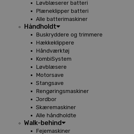
Løvblæserer batteri
Plæneklipper batteri
Alle batterimaskiner
Håndholdt
Buskryddere og trimmere
Hækkeklippere
Håndværktøj
KombiSystem
Løvblæsere
Motorsave
Stangsave
Rengøringsmaskiner
Jordbor
Skæremaskiner
Alle håndholdte
Walk-behind
Fejemaskiner