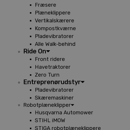
Fræsere
Plæneklippere
Vertikalskærere
Kompostkværne
Pladevibratorer
Alle Walk-behind
Ride On
Front ridere
Havetraktorer
Zero Turn
Entreprenørudstyr
Pladevibratorer
Skæremaskiner
Robotplæneklipper
Husqvarna Automower
STIHL iMOW
STIGA robotplæneklippere