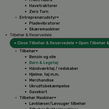
Havetraktorer
Zero Turn
Entreprenørudstyr
Pladevibratorer
Skæremaskiner
Tilbehør & Reservedele
Close Tilbehør & Reservedele
Open Tilbehør 
Tilbehør
Benzin og olie
Børn & Legetøj
Håndværktøj / redskaber
Hjelme, tøj m.m.
Merchandise
Ukrudtsbekæmpelse
Gavekort
Tilbehør Maskiner
Løvblæser/Løvsuger tilbehør