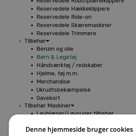
Reservedele Robotplæneklippere
Reservedele Hækkeklippere
Reservedele Ride-on
Reservedele Skæremaskiner
Reservedele Trimmere
Tilbehør
Benzin og olie
Børn & Legetøj
Håndværktøj / redskaber
Hjelme, tøj m.m.
Merchandise
Ukrudtsbekæmpelse
Gavekort
Tilbehør Maskiner
Løvblæser/Løvsuger tilbehør
Tilbehør Batterimaskiner
Denne hjemmeside bruger cookies
Tilbehør Buskryddere og Trimmere