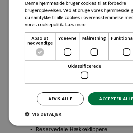
Tilbehør Entreprenørudstyr
Denne hjemmeside bruger cookies til at forbedre
Tilbehør Havetraktor
brugeroplevelsen. Ved at bruge vores hjemmeside g
du samtykke til alle cookies i overensstemmelse me
Tilbehør Hækkeklippere
vores cookiepolitik.
Læs mere
Tilbehør Motorsav
Tilbehør Kæder
Absolut
Ydeevne
Målretning
Funktiona
Tilbehør Sværd
nødvendige
Tilbehør Rengøringsmaskiner
Tilbehør Rider
Tilbehør Robotplæneklipper
Uklassificerede
Tilbehør Walk Behind
Reservedele
Reservedele Buskryddere
Reservedele Løvblæsere
AFVIS ALLE
ACCEPTER ALL
Reservedele Motorsave
Reservedele Plæneklippere
VIS DETALJER
Reservedele Robotplæneklippere
Reservedele Hækkeklippere