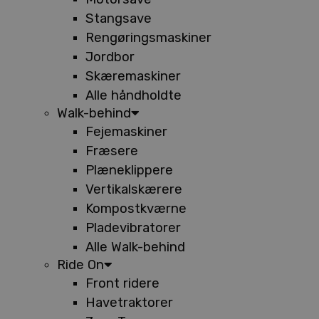
Stangsave
Rengøringsmaskiner
Jordbor
Skæremaskiner
Alle håndholdte
Walk-behind
Fejemaskiner
Fræsere
Plæneklippere
Vertikalskærere
Kompostkværne
Pladevibratorer
Alle Walk-behind
Ride On
Front ridere
Havetraktorer