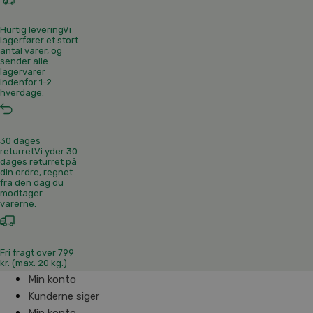
Hurtig levering
Vi
lagerfører et stort
antal varer, og
sender alle
lagervarer
indenfor 1-2
hverdage.
30 dages
returret
Vi yder 30
dages returret på
din ordre, regnet
fra den dag du
modtager
varerne.
Fri fragt over 799
kr. (max. 20 kg.)
Min konto
Kunderne siger
Min konto