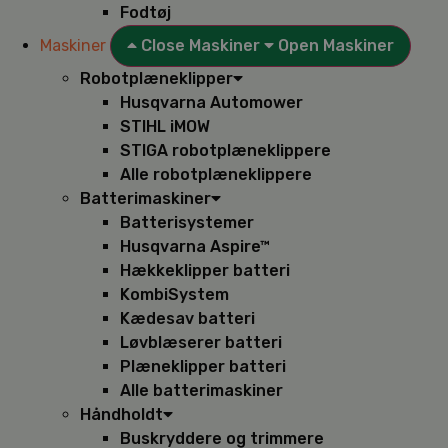
Fodtøj
Maskiner
Close Maskiner
Open Maskiner
Robotplæneklipper
Husqvarna Automower
STIHL iMOW
STIGA robotplæneklippere
Alle robotplæneklippere
Batterimaskiner
Batterisystemer
Husqvarna Aspire™
Hækkeklipper batteri
KombiSystem
Kædesav batteri
Løvblæserer batteri
Plæneklipper batteri
Alle batterimaskiner
Håndholdt
Buskryddere og trimmere