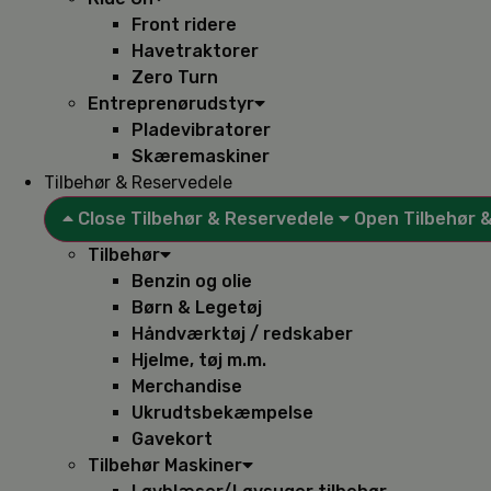
Front ridere
Havetraktorer
Zero Turn
Entreprenørudstyr
Pladevibratorer
Skæremaskiner
Tilbehør & Reservedele
Close Tilbehør & Reservedele
Open Tilbehør 
Tilbehør
Benzin og olie
Børn & Legetøj
Håndværktøj / redskaber
Hjelme, tøj m.m.
Merchandise
Ukrudtsbekæmpelse
Gavekort
Tilbehør Maskiner