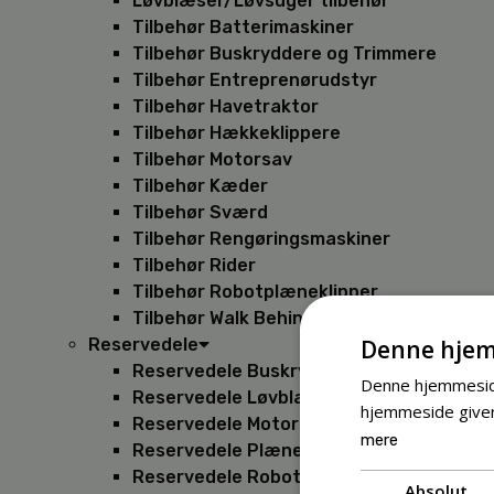
Løvblæser/Løvsuger tilbehør
Tilbehør Batterimaskiner
Tilbehør Buskryddere og Trimmere
Tilbehør Entreprenørudstyr
Tilbehør Havetraktor
Tilbehør Hækkeklippere
Tilbehør Motorsav
Tilbehør Kæder
Tilbehør Sværd
Tilbehør Rengøringsmaskiner
Tilbehør Rider
Tilbehør Robotplæneklipper
Tilbehør Walk Behind
Denne hjem
Reservedele
Reservedele Buskryddere
Denne hjemmeside
Reservedele Løvblæsere
hjemmeside giver
Reservedele Motorsave
mere
Reservedele Plæneklippere
Reservedele Robotplæneklippere
Absolut