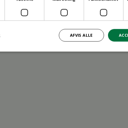
ritid
R
AFVIS ALLE
ACC