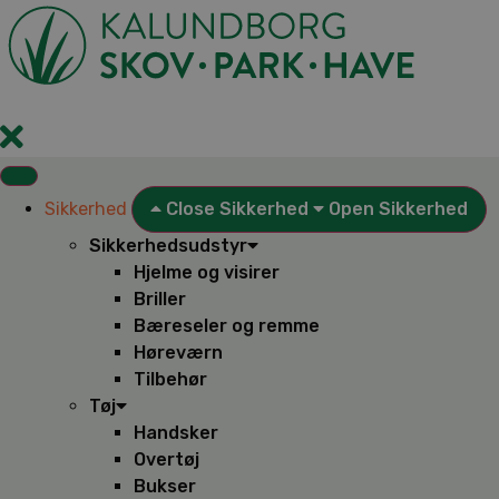
Videre
til
indhold
Sikkerhed
Close Sikkerhed
Open Sikkerhed
Sikkerhedsudstyr
Hjelme og visirer
Briller
Bæreseler og remme
Høreværn
Tilbehør
Tøj
Handsker
Overtøj
Bukser