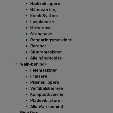
Hækkeklippere
Håndværktøj
KombiSystem
Løvblæsere
Motorsave
Stangsave
Rengøringsmaskiner
Jordbor
Skæremaskiner
Alle håndholdte
Walk-behind
Fejemaskiner
Fræsere
Plæneklippere
Vertikalskærere
Kompostkværne
Pladevibratorer
Alle Walk-behind
Ride On