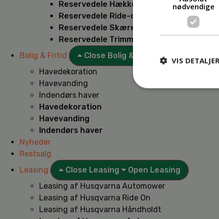
Reservedele Hækkeklippere
nødvendige
Reservedele Ride-on
Reservedele Skæremaskiner
Reservedele Trimmere
Bolig & Fritid
Close Bolig & Fritid
Open Bolig & F
VIS DETALJE
Havedekoration
Havevanding
Indendørs haver
Havedekoration
Havevanding
Indendørs haver
Nyheder
Restsalg
Leasing
Close Leasing
Open Leasing
Leasing af Husqvarna Automower
Leasing af Husqvarna Ride On
Leasing af Husqvarna Håndholdt