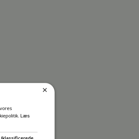
×
 vores
iepolitik.
Læs
Uklassificerede