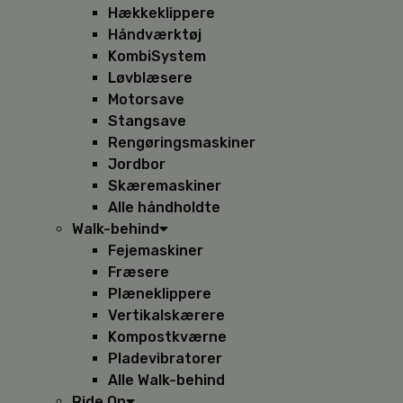
Hækkeklippere
Håndværktøj
KombiSystem
Løvblæsere
Motorsave
Stangsave
Rengøringsmaskiner
Jordbor
Skæremaskiner
Alle håndholdte
Walk-behind
Fejemaskiner
Fræsere
Plæneklippere
Vertikalskærere
Kompostkværne
Pladevibratorer
Alle Walk-behind
Ride On