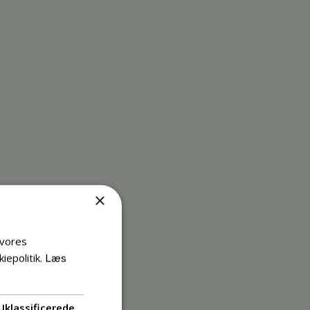
×
 vores
iepolitik.
Læs
Uklassificerede