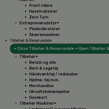
Front ridere
Havetraktorer
Zero Turn
Entreprenørudstyr
Pladevibratorer
Skæremaskiner
Tilbehør & Reservedele
Close Tilbehør & Reservedele
Open Tilbehør 
Tilbehør
Benzin og olie
Børn & Legetøj
Håndværktøj / redskaber
Hjelme, tøj m.m.
Merchandise
Ukrudtsbekæmpelse
Gavekort
Tilbehør Maskiner