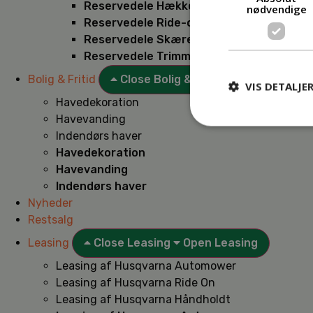
Reservedele Hækkeklippere
nødvendige
Reservedele Ride-on
Reservedele Skæremaskiner
Reservedele Trimmere
Bolig & Fritid
Close Bolig & Fritid
Open Bolig & F
VIS DETALJE
Havedekoration
Havevanding
Indendørs haver
Havedekoration
Havevanding
Indendørs haver
Nyheder
Restsalg
Leasing
Close Leasing
Open Leasing
Leasing af Husqvarna Automower
Leasing af Husqvarna Ride On
Leasing af Husqvarna Håndholdt