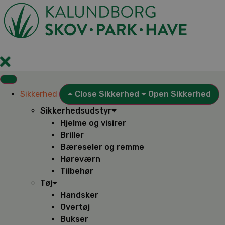
Videre
til
indhold
Sikkerhed
Close Sikkerhed
Open Sikkerhed
Sikkerhedsudstyr
Hjelme og visirer
Briller
Bæreseler og remme
Høreværn
Tilbehør
Tøj
Handsker
Overtøj
Bukser