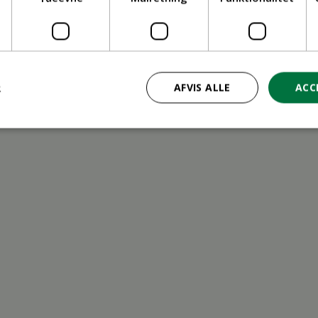
ritid
R
AFVIS ALLE
ACC