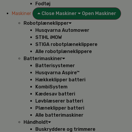
Fodtøj
Maskiner
Close Maskiner
Open Maskiner
Robotplæneklipper
Husqvarna Automower
STIHL iMOW
STIGA robotplæneklippere
Alle robotplæneklippere
Batterimaskiner
Batterisystemer
Husqvarna Aspire™
Hækkeklipper batteri
KombiSystem
Kædesav batteri
Løvblæserer batteri
Plæneklipper batteri
Alle batterimaskiner
Håndholdt
Buskryddere og trimmere