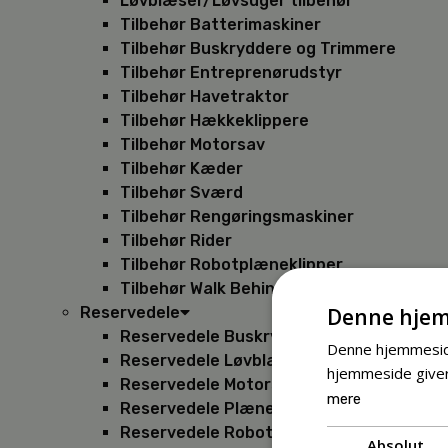
Løvblæser/Løvsuger tilbehør
Tilbehør Batterimaskiner
Tilbehør Buskryddere og Trimmere
Tilbehør Entreprenørudstyr
Tilbehør Havetraktor
Tilbehør Hækkeklippere
Tilbehør Motorsav
Tilbehør Kæder
Tilbehør Sværd
Tilbehør Rengøringsmaskiner
Tilbehør Rider
Tilbehør Robotplæneklipper
Tilbehør Walk Behind
Denne hjem
Reservedele
Reservedele Buskryddere
Denne hjemmeside
Reservedele Løvblæsere
hjemmeside giver
Reservedele Motorsave
mere
Reservedele Plæneklippere
Reservedele Robotplæneklippere
Absolut