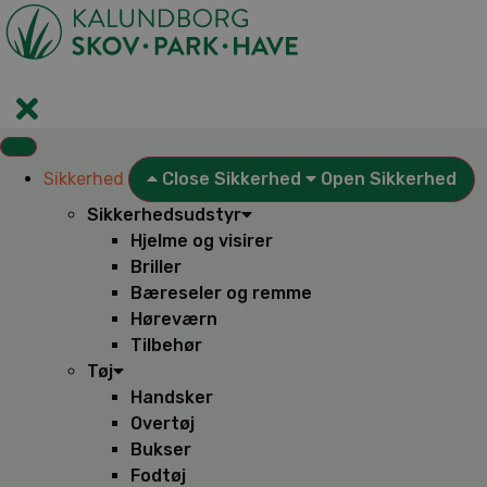
Videre
til
indhold
Sikkerhed
Close Sikkerhed
Open Sikkerhed
Sikkerhedsudstyr
Hjelme og visirer
Briller
Bæreseler og remme
Høreværn
Tilbehør
Tøj
Handsker
Overtøj
Bukser
Fodtøj