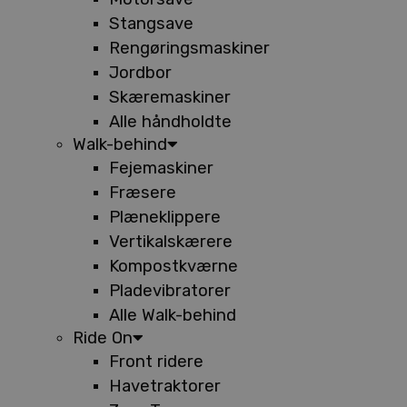
Stangsave
Rengøringsmaskiner
Jordbor
Skæremaskiner
Alle håndholdte
Walk-behind
Fejemaskiner
Fræsere
Plæneklippere
Vertikalskærere
Kompostkværne
Pladevibratorer
Alle Walk-behind
Ride On
Front ridere
Havetraktorer