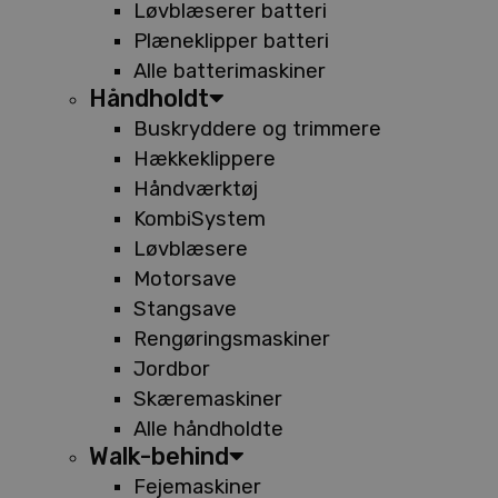
Løvblæserer batteri
Plæneklipper batteri
Alle batterimaskiner
Håndholdt
Buskryddere og trimmere
Hækkeklippere
Håndværktøj
KombiSystem
Løvblæsere
Motorsave
Stangsave
Rengøringsmaskiner
Jordbor
Skæremaskiner
Alle håndholdte
Walk-behind
Fejemaskiner