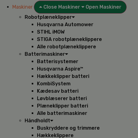
Maskiner
Close Maskiner
Open Maskiner
Robotplæneklipper
Husqvarna Automower
STIHL iMOW
STIGA robotplæneklippere
Alle robotplæneklippere
Batterimaskiner
Batterisystemer
Husqvarna Aspire™
Hækkeklipper batteri
KombiSystem
Kædesav batteri
Løvblæserer batteri
Plæneklipper batteri
Alle batterimaskiner
Håndholdt
Buskryddere og trimmere
Hækkeklippere