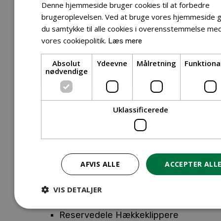
Tilbehør Entreprenørudstyr
Denne hjemmeside bruger cookies til at forbedre
Tilbehør Havetraktor
brugeroplevelsen. Ved at bruge vores hjemmeside g
du samtykke til alle cookies i overensstemmelse me
Tilbehør Hækkeklippere
vores cookiepolitik.
Læs mere
Tilbehør Motorsav
Tilbehør Kæder
Absolut
Ydeevne
Målretning
Funktiona
Tilbehør Sværd
nødvendige
Tilbehør Rengøringsmaskiner
Tilbehør Rider
Tilbehør Robotplæneklipper
Uklassificerede
Tilbehør Walk Behind
Reservedele
Reservedele Buskryddere
Reservedele Løvblæsere
AFVIS ALLE
ACCEPTER ALL
Reservedele Motorsave
Reservedele Plæneklippere
VIS DETALJER
Reservedele Robotplæneklippere
Reservedele Hækkeklippere