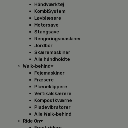
Håndværktøj
KombiSystem
Løvblæsere
Motorsave
Stangsave
Rengøringsmaskiner
Jordbor
Skæremaskiner
Alle håndholdte
Walk-behind
Fejemaskiner
Fræsere
Plæneklippere
Vertikalskærere
Kompostkværne
Pladevibratorer
Alle Walk-behind
Ride On
Front ridere