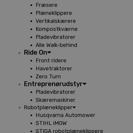
Fræsere
Plæneklippere
Vertikalskærere
Kompostkværne
Pladevibratorer
Alle Walk-behind
Ride On
Front ridere
Havetraktorer
Zero Turn
Entreprenørudstyr
Pladevibratorer
Skæremaskiner
Robotplæneklipper
Husqvarna Automower
STIHL iMOW
STIGA robotplæneklippere