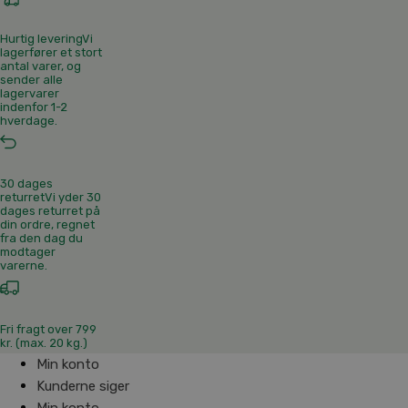
Hurtig levering
Vi
lagerfører et stort
antal varer, og
sender alle
lagervarer
indenfor 1-2
hverdage.
30 dages
returret
Vi yder 30
dages returret på
din ordre, regnet
fra den dag du
modtager
varerne.
Fri fragt over 799
kr. (max. 20 kg.)
Min konto
Kunderne siger
Min konto