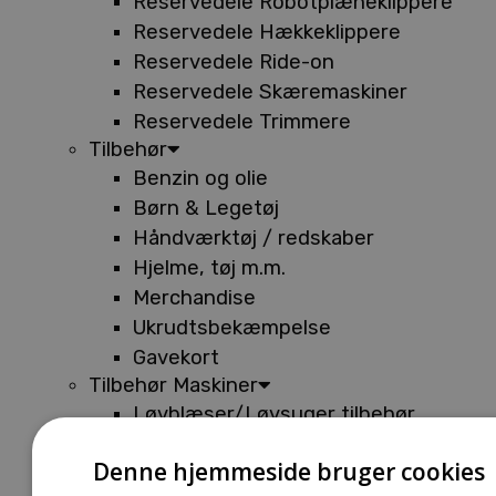
Reservedele Robotplæneklippere
Reservedele Hækkeklippere
Reservedele Ride-on
Reservedele Skæremaskiner
Reservedele Trimmere
Tilbehør
Benzin og olie
Børn & Legetøj
Håndværktøj / redskaber
Hjelme, tøj m.m.
Merchandise
Ukrudtsbekæmpelse
Gavekort
Tilbehør Maskiner
Løvblæser/Løvsuger tilbehør
Tilbehør Batterimaskiner
Denne hjemmeside bruger cookies
Tilbehør Buskryddere og Trimmere