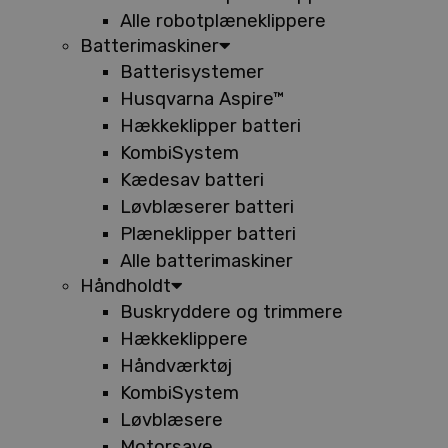
Alle robotplæneklippere
Batterimaskiner
Batterisystemer
Husqvarna Aspire™
Hækkeklipper batteri
KombiSystem
Kædesav batteri
Løvblæserer batteri
Plæneklipper batteri
Alle batterimaskiner
Håndholdt
Buskryddere og trimmere
Hækkeklippere
Håndværktøj
KombiSystem
Løvblæsere
Motorsave