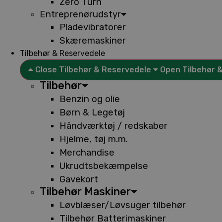
Zero Turn
Entreprenørudstyr
Pladevibratorer
Skæremaskiner
Tilbehør & Reservedele
Close Tilbehør & Reservedele
Open Tilbehør 
Tilbehør
Benzin og olie
Børn & Legetøj
Håndværktøj / redskaber
Hjelme, tøj m.m.
Merchandise
Ukrudtsbekæmpelse
Gavekort
Tilbehør Maskiner
Løvblæser/Løvsuger tilbehør
Tilbehør Batterimaskiner