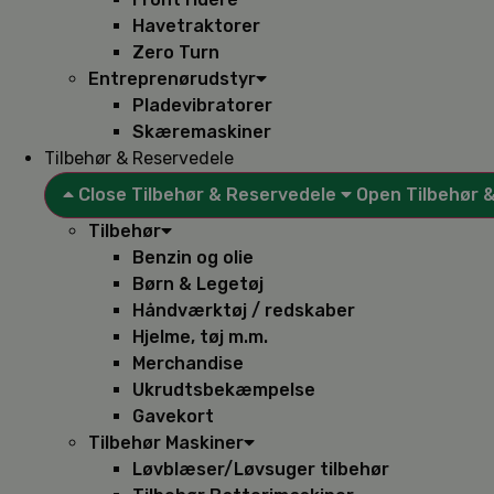
Havetraktorer
Zero Turn
Entreprenørudstyr
Pladevibratorer
Skæremaskiner
Tilbehør & Reservedele
Close Tilbehør & Reservedele
Open Tilbehør 
Tilbehør
Benzin og olie
Børn & Legetøj
Håndværktøj / redskaber
Hjelme, tøj m.m.
Merchandise
Ukrudtsbekæmpelse
Gavekort
Tilbehør Maskiner
Løvblæser/Løvsuger tilbehør