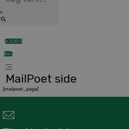
×
kr.
0,00
0
Kurv
MailPoet side
[mailpoet_page]