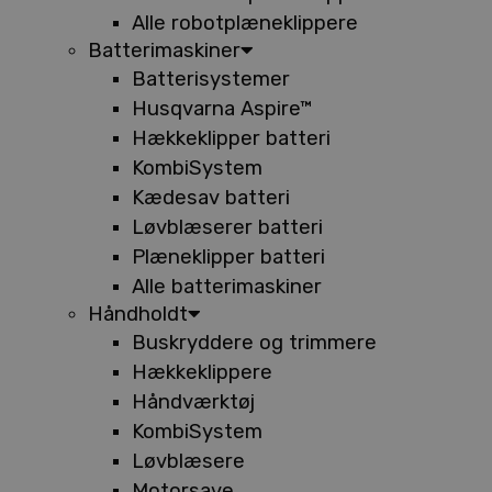
Alle robotplæneklippere
Batterimaskiner
Batterisystemer
Husqvarna Aspire™
Hækkeklipper batteri
KombiSystem
Kædesav batteri
Løvblæserer batteri
Plæneklipper batteri
Alle batterimaskiner
Håndholdt
Buskryddere og trimmere
Hækkeklippere
Håndværktøj
KombiSystem
Løvblæsere
Motorsave