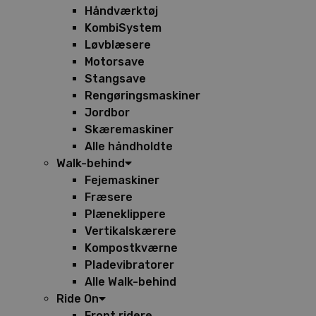
Håndværktøj
KombiSystem
Løvblæsere
Motorsave
Stangsave
Rengøringsmaskiner
Jordbor
Skæremaskiner
Alle håndholdte
Walk-behind
Fejemaskiner
Fræsere
Plæneklippere
Vertikalskærere
Kompostkværne
Pladevibratorer
Alle Walk-behind
Ride On
Front ridere