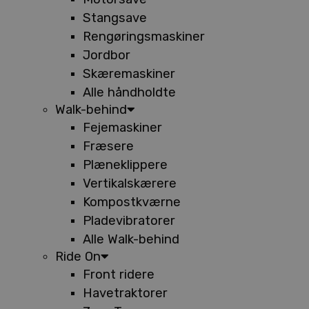
Stangsave
Rengøringsmaskiner
Jordbor
Skæremaskiner
Alle håndholdte
Walk-behind
Fejemaskiner
Fræsere
Plæneklippere
Vertikalskærere
Kompostkværne
Pladevibratorer
Alle Walk-behind
Ride On
Front ridere
Havetraktorer