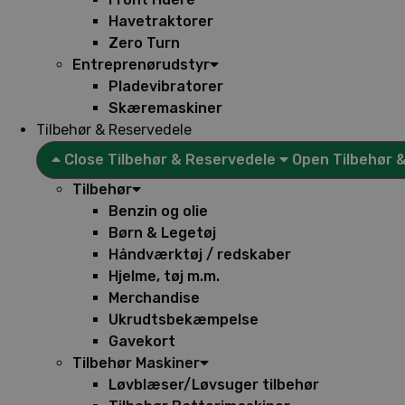
Havetraktorer
Zero Turn
Entreprenørudstyr
Pladevibratorer
Skæremaskiner
Tilbehør & Reservedele
Close Tilbehør & Reservedele
Open Tilbehør 
Tilbehør
Benzin og olie
Børn & Legetøj
Håndværktøj / redskaber
Hjelme, tøj m.m.
Merchandise
Ukrudtsbekæmpelse
Gavekort
Tilbehør Maskiner
Løvblæser/Løvsuger tilbehør