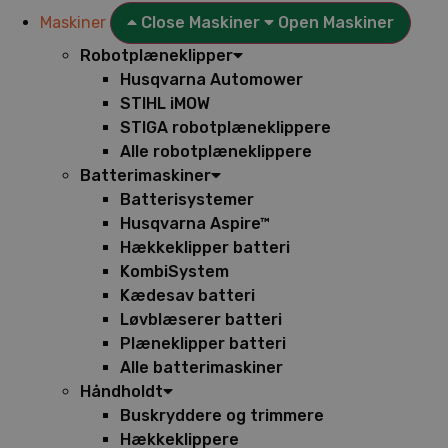
Maskiner
Close Maskiner
Open Maskiner
Robotplæneklipper
Husqvarna Automower
STIHL iMOW
STIGA robotplæneklippere
Alle robotplæneklippere
Batterimaskiner
Batterisystemer
Husqvarna Aspire™
Hækkeklipper batteri
KombiSystem
Kædesav batteri
Løvblæserer batteri
Plæneklipper batteri
Alle batterimaskiner
Håndholdt
Buskryddere og trimmere
Hækkeklippere