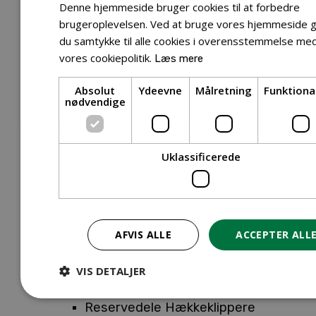
Tilbehør Entreprenørudstyr
Denne hjemmeside bruger cookies til at forbedre
Tilbehør Havetraktor
brugeroplevelsen. Ved at bruge vores hjemmeside g
du samtykke til alle cookies i overensstemmelse me
Tilbehør Hækkeklippere
vores cookiepolitik.
Læs mere
Tilbehør Motorsav
Tilbehør Kæder
Absolut
Ydeevne
Målretning
Funktiona
Tilbehør Sværd
nødvendige
Tilbehør Rengøringsmaskiner
Tilbehør Rider
Tilbehør Robotplæneklipper
Uklassificerede
Tilbehør Walk Behind
Reservedele
Reservedele Buskryddere
Reservedele Løvblæsere
AFVIS ALLE
ACCEPTER ALL
Reservedele Motorsave
Reservedele Plæneklippere
VIS DETALJER
Reservedele Robotplæneklippere
Reservedele Hækkeklippere