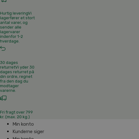
Hurtig levering
Vi
lagerfører et stort
antal varer, og
sender alle
lagervarer
indenfor 1-2
hverdage.
30 dages
returret
Vi yder 30
dages returret på
din ordre, regnet
fra den dag du
modtager
varerne.
Fri fragt over 799
kr. (max. 20 kg.)
Min konto
Kunderne siger
Min konto