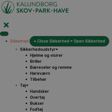
Videre
til
indhold
Sikkerhed
Close Sikkerhed
Open Sikkerhed
Sikkerhedsudstyr
Hjelme og visirer
Briller
Bæreseler og remme
Høreværn
Tilbehør
Tøj
Handsker
Overtøj
Bukser
Fodtøj