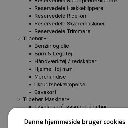
Reservedele Robotplæneklippere
Reservedele Hækkeklippere
Reservedele Ride-on
Reservedele Skæremaskiner
Reservedele Trimmere
Tilbehør
Benzin og olie
Børn & Legetøj
Håndværktøj / redskaber
Hjelme, tøj m.m.
Merchandise
Ukrudtsbekæmpelse
Gavekort
Tilbehør Maskiner
Løvblæser/Løvsuger tilbehør
Tilbehør Batterimaskiner
Denne hjemmeside bruger cookies
Tilbehør Buskryddere og Trimmere