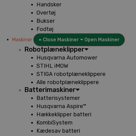
Handsker
Overtøj
Bukser
Fodtøj
Maskiner
Close Maskiner
Open Maskiner
Robotplæneklipper
Husqvarna Automower
STIHL iMOW
STIGA robotplæneklippere
Alle robotplæneklippere
Batterimaskiner
Batterisystemer
Husqvarna Aspire™
Hækkeklipper batteri
KombiSystem
Kædesav batteri