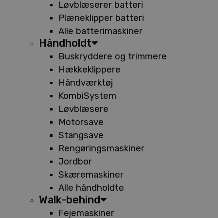
Løvblæserer batteri
Plæneklipper batteri
Alle batterimaskiner
Håndholdt
Buskryddere og trimmere
Hækkeklippere
Håndværktøj
KombiSystem
Løvblæsere
Motorsave
Stangsave
Rengøringsmaskiner
Jordbor
Skæremaskiner
Alle håndholdte
Walk-behind
Fejemaskiner