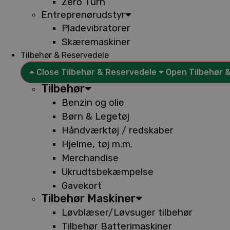
Zero Turn
Entreprenørudstyr
Pladevibratorer
Skæremaskiner
Tilbehør & Reservedele
Close Tilbehør & Reservedele
Open Tilbehør 
Tilbehør
Benzin og olie
Børn & Legetøj
Håndværktøj / redskaber
Hjelme, tøj m.m.
Merchandise
Ukrudtsbekæmpelse
Gavekort
Tilbehør Maskiner
Løvblæser/Løvsuger tilbehør
Tilbehør Batterimaskiner