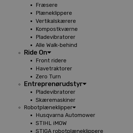
Fræsere
Plæneklippere
Vertikalskærere
Kompostkværne
Pladevibratorer
Alle Walk-behind
Ride On
Front ridere
Havetraktorer
Zero Turn
Entreprenørudstyr
Pladevibratorer
Skæremaskiner
Robotplæneklipper
Husqvarna Automower
STIHL iMOW
STIGA robotplæneklippere