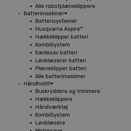
Alle robotplæneklippere
Batterimaskiner
Batterisystemer
Husqvarna Aspire™
Hækkeklipper batteri
KombiSystem
Kædesav batteri
Løvblæserer batteri
Plæneklipper batteri
Alle batterimaskiner
Håndholdt
Buskryddere og trimmere
Hækkeklippere
Håndværktøj
KombiSystem
Løvblæsere
Motorsave