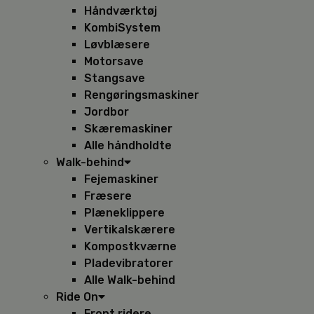
Håndværktøj
KombiSystem
Løvblæsere
Motorsave
Stangsave
Rengøringsmaskiner
Jordbor
Skæremaskiner
Alle håndholdte
Walk-behind
Fejemaskiner
Fræsere
Plæneklippere
Vertikalskærere
Kompostkværne
Pladevibratorer
Alle Walk-behind
Ride On
Front ridere