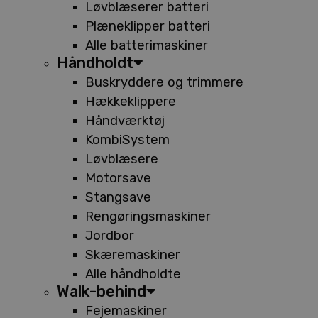
Løvblæserer batteri
Plæneklipper batteri
Alle batterimaskiner
Håndholdt
Buskryddere og trimmere
Hækkeklippere
Håndværktøj
KombiSystem
Løvblæsere
Motorsave
Stangsave
Rengøringsmaskiner
Jordbor
Skæremaskiner
Alle håndholdte
Walk-behind
Fejemaskiner