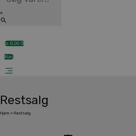
×
kr.
0,00
0
Kurv
Restsalg
Hjem
»
Restsalg