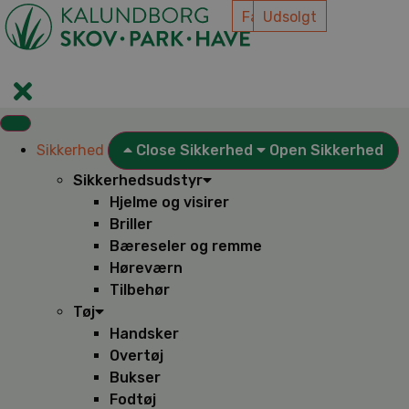
Videre
Få på lager
Få på lager
Få på lager
Få på lager
Få på lager
Få på lager
Få på lager
Få på lager
Få på lager
Udsolgt
til
indhold
Sikkerhed
Close Sikkerhed
Open Sikkerhed
Sikkerhedsudstyr
Hjelme og visirer
Briller
Bæreseler og remme
Høreværn
Tilbehør
Tøj
Handsker
Overtøj
Bukser
Fodtøj