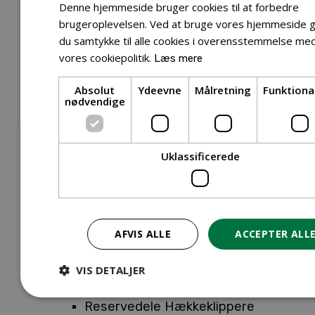
Tilbehør Entreprenørudstyr
Denne hjemmeside bruger cookies til at forbedre
Tilbehør Havetraktor
brugeroplevelsen. Ved at bruge vores hjemmeside g
du samtykke til alle cookies i overensstemmelse me
Tilbehør Hækkeklippere
vores cookiepolitik.
Læs mere
Tilbehør Motorsav
Tilbehør Kæder
Absolut
Ydeevne
Målretning
Funktiona
Tilbehør Sværd
nødvendige
Tilbehør Rengøringsmaskiner
Tilbehør Rider
Tilbehør Robotplæneklipper
Uklassificerede
Tilbehør Walk Behind
Reservedele
Reservedele Buskryddere
Reservedele Løvblæsere
AFVIS ALLE
ACCEPTER ALL
Reservedele Motorsave
Reservedele Plæneklippere
VIS DETALJER
Reservedele Robotplæneklippere
Reservedele Hækkeklippere