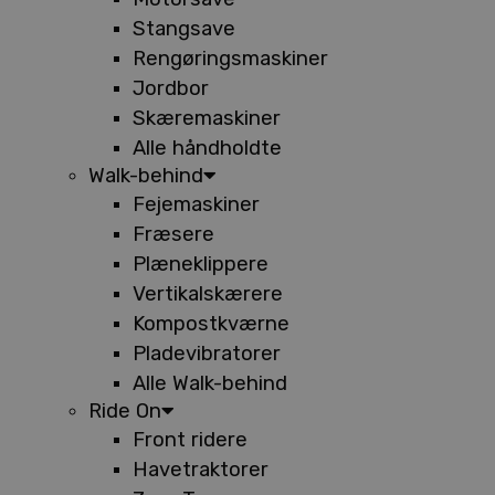
Stangsave
Rengøringsmaskiner
Jordbor
Skæremaskiner
Alle håndholdte
Walk-behind
Fejemaskiner
Fræsere
Plæneklippere
Vertikalskærere
Kompostkværne
Pladevibratorer
Alle Walk-behind
Ride On
Front ridere
Havetraktorer