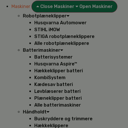
Maskiner
Close Maskiner
Open Maskiner
Robotplæneklipper
Husqvarna Automower
STIHL iMOW
STIGA robotplæneklippere
Alle robotplæneklippere
Batterimaskiner
Batterisystemer
Husqvarna Aspire™
Hækkeklipper batteri
KombiSystem
Kædesav batteri
Løvblæserer batteri
Plæneklipper batteri
Alle batterimaskiner
Håndholdt
Buskryddere og trimmere
Hækkeklippere