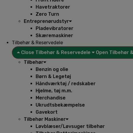
Havetraktorer
Zero Turn
Entreprenørudstyr
Pladevibratorer
Skæremaskiner
Tilbehør & Reservedele
Close Tilbehør & Reservedele
Open Tilbehør 
Tilbehør
Benzin og olie
Børn & Legetøj
Håndværktøj / redskaber
Hjelme, tøj m.m.
Merchandise
Ukrudtsbekæmpelse
Gavekort
Tilbehør Maskiner
Løvblæser/Løvsuger tilbehør