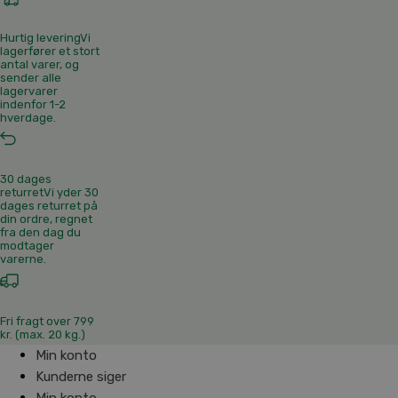
Hurtig levering
Vi
lagerfører et stort
antal varer, og
sender alle
lagervarer
indenfor 1-2
hverdage.
30 dages
returret
Vi yder 30
dages returret på
din ordre, regnet
fra den dag du
modtager
varerne.
Fri fragt over 799
kr. (max. 20 kg.)
Min konto
Kunderne siger
Min konto