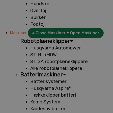
Handsker
Overtøj
Bukser
Fodtøj
Maskiner
Close Maskiner
Open Maskiner
Robotplæneklipper
Husqvarna Automower
STIHL iMOW
STIGA robotplæneklippere
Alle robotplæneklippere
Batterimaskiner
Batterisystemer
Husqvarna Aspire™
Hækkeklipper batteri
KombiSystem
Kædesav batteri