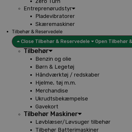
Zero Turn
Entreprenørudstyr
Pladevibratorer
Skæremaskiner
Tilbehør & Reservedele
Close Tilbehør & Reservedele
Open Tilbehør 
Tilbehør
Benzin og olie
Børn & Legetøj
Håndværktøj / redskaber
Hjelme, tøj m.m.
Merchandise
Ukrudtsbekæmpelse
Gavekort
Tilbehør Maskiner
Løvblæser/Løvsuger tilbehør
Tilbehør Batterimaskiner