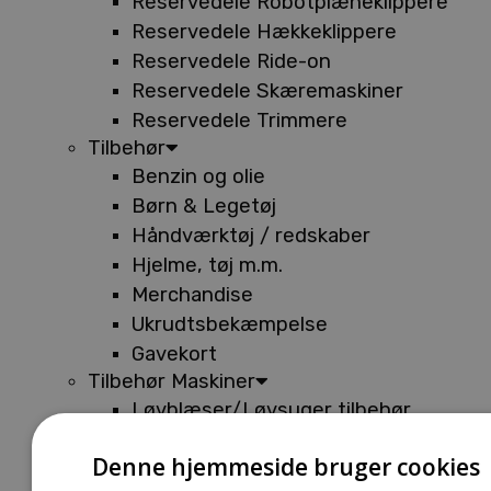
Reservedele Robotplæneklippere
Reservedele Hækkeklippere
Reservedele Ride-on
Reservedele Skæremaskiner
Reservedele Trimmere
Tilbehør
Benzin og olie
Børn & Legetøj
Håndværktøj / redskaber
Hjelme, tøj m.m.
Merchandise
Ukrudtsbekæmpelse
Gavekort
Tilbehør Maskiner
Løvblæser/Løvsuger tilbehør
Tilbehør Batterimaskiner
Denne hjemmeside bruger cookies
Tilbehør Buskryddere og Trimmere