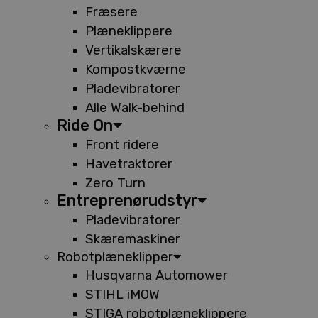
Fræsere
Plæneklippere
Vertikalskærere
Kompostkværne
Pladevibratorer
Alle Walk-behind
Ride On
Front ridere
Havetraktorer
Zero Turn
Entreprenørudstyr
Pladevibratorer
Skæremaskiner
Robotplæneklipper
Husqvarna Automower
STIHL iMOW
STIGA robotplæneklippere