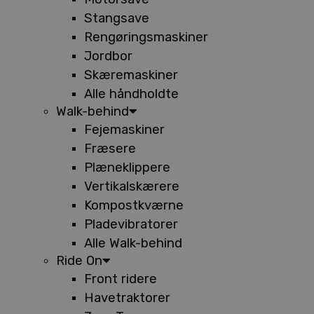
Stangsave
Rengøringsmaskiner
Jordbor
Skæremaskiner
Alle håndholdte
Walk-behind
Fejemaskiner
Fræsere
Plæneklippere
Vertikalskærere
Kompostkværne
Pladevibratorer
Alle Walk-behind
Ride On
Front ridere
Havetraktorer