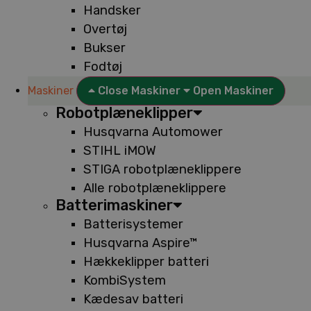
Handsker
Overtøj
Bukser
Fodtøj
Maskiner
Close Maskiner
Open Maskiner
Robotplæneklipper
Husqvarna Automower
STIHL iMOW
STIGA robotplæneklippere
Alle robotplæneklippere
Batterimaskiner
Batterisystemer
Husqvarna Aspire™
Hækkeklipper batteri
KombiSystem
Kædesav batteri