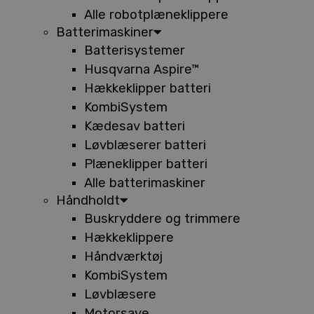
Alle robotplæneklippere
Batterimaskiner
Batterisystemer
Husqvarna Aspire™
Hækkeklipper batteri
KombiSystem
Kædesav batteri
Løvblæserer batteri
Plæneklipper batteri
Alle batterimaskiner
Håndholdt
Buskryddere og trimmere
Hækkeklippere
Håndværktøj
KombiSystem
Løvblæsere
Motorsave