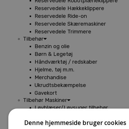
Reservedele Robotplæneklippere
Reservedele Hækkeklippere
Reservedele Ride-on
Reservedele Skæremaskiner
Reservedele Trimmere
Tilbehør
Benzin og olie
Børn & Legetøj
Håndværktøj / redskaber
Hjelme, tøj m.m.
Merchandise
Ukrudtsbekæmpelse
Gavekort
Tilbehør Maskiner
Løvblæser/Løvsuger tilbehør
Tilbehør Batterimaskiner
Denne hjemmeside bruger cookies
Tilbehør Buskryddere og Trimmere