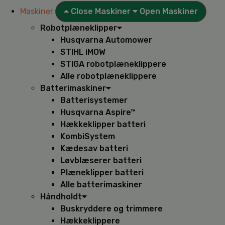
Maskiner
Close Maskiner
Open Maskiner
Robotplæneklipper
Husqvarna Automower
STIHL iMOW
STIGA robotplæneklippere
Alle robotplæneklippere
Batterimaskiner
Batterisystemer
Husqvarna Aspire™
Hækkeklipper batteri
KombiSystem
Kædesav batteri
Løvblæserer batteri
Plæneklipper batteri
Alle batterimaskiner
Håndholdt
Buskryddere og trimmere
Hækkeklippere