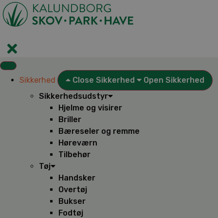
Videre
til
indhold
Sikkerhed
Close Sikkerhed
Open Sikkerhed
Sikkerhedsudstyr
Hjelme og visirer
Briller
Bæreseler og remme
Høreværn
Tilbehør
Tøj
Handsker
Overtøj
Bukser
Fodtøj