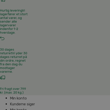
Hurtig levering
Vi
lagerfører et stort
antal varer, og
sender alle
lagervarer
indenfor 1-2
hverdage.
30 dages
returret
Vi yder 30
dages returret på
din ordre, regnet
fra den dag du
modtager
varerne.
Fri fragt over 799
kr. (max. 20 kg.)
Min konto
Kunderne siger
Min konto