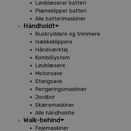
Løvblæserer batteri
Plæneklipper batteri
Alle batterimaskiner
Håndholdt
Buskryddere og trimmere
Hækkeklippere
Håndværktøj
KombiSystem
Løvblæsere
Motorsave
Stangsave
Rengøringsmaskiner
Jordbor
Skæremaskiner
Alle håndholdte
Walk-behind
Fejemaskiner