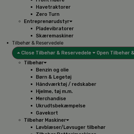
Havetraktorer
Zero Turn
Entreprenørudstyr
Pladevibratorer
Skæremaskiner
Tilbehør & Reservedele
Close Tilbehør & Reservedele
Open Tilbehør 
Tilbehør
Benzin og olie
Børn & Legetøj
Håndværktøj / redskaber
Hjelme, tøj m.m.
Merchandise
Ukrudtsbekæmpelse
Gavekort
Tilbehør Maskiner
Løvblæser/Løvsuger tilbehør