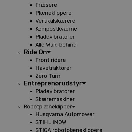
Fræsere
Plæneklippere
Vertikalskærere
Kompostkværne
Pladevibratorer
Alle Walk-behind
Ride On
Front ridere
Havetraktorer
Zero Turn
Entreprenørudstyr
Pladevibratorer
Skæremaskiner
Robotplæneklipper
Husqvarna Automower
STIHL iMOW
STIGA robotplæneklippere