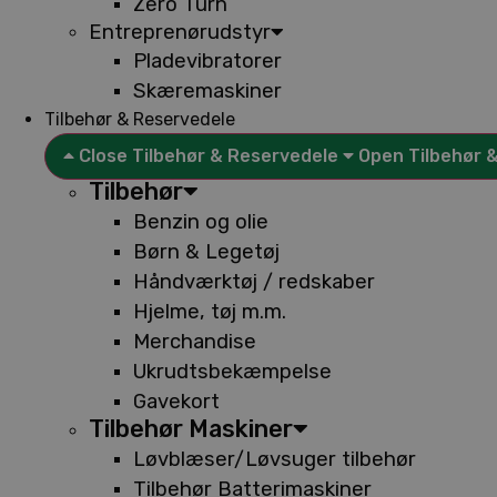
Zero Turn
Entreprenørudstyr
Pladevibratorer
Skæremaskiner
Tilbehør & Reservedele
Close Tilbehør & Reservedele
Open Tilbehør 
Tilbehør
Benzin og olie
Børn & Legetøj
Håndværktøj / redskaber
Hjelme, tøj m.m.
Merchandise
Ukrudtsbekæmpelse
Gavekort
Tilbehør Maskiner
Løvblæser/Løvsuger tilbehør
Tilbehør Batterimaskiner