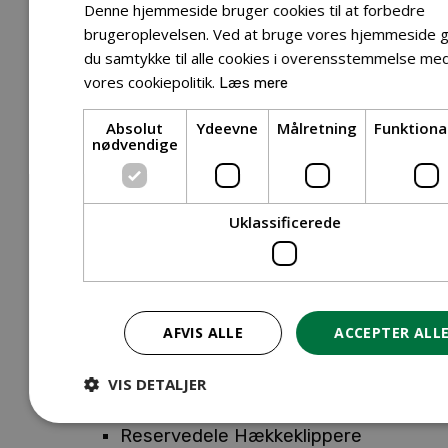
Tilbehør Entreprenørudstyr
Denne hjemmeside bruger cookies til at forbedre
Tilbehør Havetraktor
brugeroplevelsen. Ved at bruge vores hjemmeside g
du samtykke til alle cookies i overensstemmelse me
Tilbehør Hækkeklippere
vores cookiepolitik.
Læs mere
Tilbehør Motorsav
Tilbehør Kæder
Absolut
Ydeevne
Målretning
Funktiona
Tilbehør Sværd
nødvendige
Tilbehør Rengøringsmaskiner
Tilbehør Rider
Tilbehør Robotplæneklipper
Uklassificerede
Tilbehør Walk Behind
Reservedele
Reservedele Buskryddere
Reservedele Løvblæsere
AFVIS ALLE
ACCEPTER ALL
Reservedele Motorsave
Reservedele Plæneklippere
VIS DETALJER
Reservedele Robotplæneklippere
Reservedele Hækkeklippere