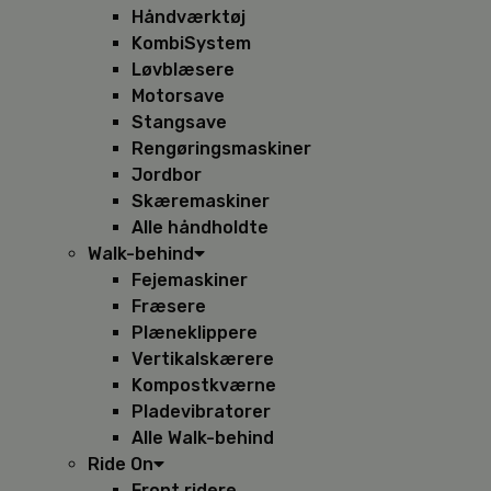
Håndværktøj
KombiSystem
Løvblæsere
Motorsave
Stangsave
Rengøringsmaskiner
Jordbor
Skæremaskiner
Alle håndholdte
Walk-behind
Fejemaskiner
Fræsere
Plæneklippere
Vertikalskærere
Kompostkværne
Pladevibratorer
Alle Walk-behind
Ride On
Front ridere