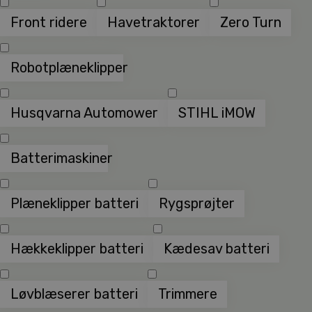
Front ridere
Havetraktorer
Zero Turn
Robotplæneklipper
Husqvarna Automower
STIHL iMOW
Batterimaskiner
Plæneklipper batteri
Rygsprøjter
Hækkeklipper batteri
Kædesav batteri
Løvblæserer batteri
Trimmere