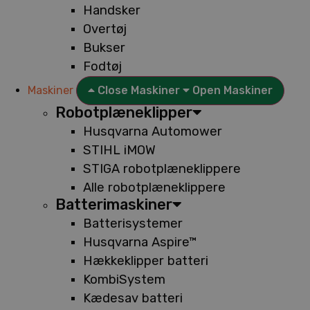
Handsker
Overtøj
Bukser
Fodtøj
Maskiner
Close Maskiner
Open Maskiner
Robotplæneklipper
Husqvarna Automower
STIHL iMOW
STIGA robotplæneklippere
Alle robotplæneklippere
Batterimaskiner
Batterisystemer
Husqvarna Aspire™
Hækkeklipper batteri
KombiSystem
Kædesav batteri