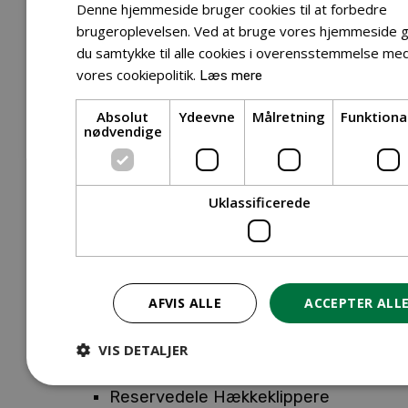
Tilbehør Entreprenørudstyr
Denne hjemmeside bruger cookies til at forbedre
Tilbehør Havetraktor
brugeroplevelsen. Ved at bruge vores hjemmeside g
du samtykke til alle cookies i overensstemmelse me
Tilbehør Hækkeklippere
vores cookiepolitik.
Læs mere
Tilbehør Motorsav
Tilbehør Kæder
Absolut
Ydeevne
Målretning
Funktiona
Tilbehør Sværd
nødvendige
Tilbehør Rengøringsmaskiner
Tilbehør Rider
Tilbehør Robotplæneklipper
Uklassificerede
Tilbehør Walk Behind
Reservedele
Reservedele Buskryddere
Reservedele Løvblæsere
AFVIS ALLE
ACCEPTER ALL
Reservedele Motorsave
Reservedele Plæneklippere
VIS DETALJER
Reservedele Robotplæneklippere
Reservedele Hækkeklippere