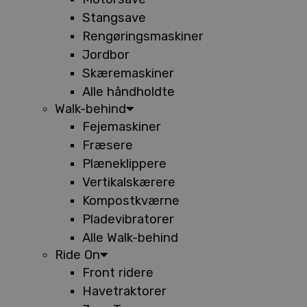
Stangsave
Rengøringsmaskiner
Jordbor
Skæremaskiner
Alle håndholdte
Walk-behind
Fejemaskiner
Fræsere
Plæneklippere
Vertikalskærere
Kompostkværne
Pladevibratorer
Alle Walk-behind
Ride On
Front ridere
Havetraktorer