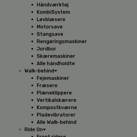
Håndværktøj
KombiSystem
Løvblæsere
Motorsave
Stangsave
Rengøringsmaskiner
Jordbor
Skæremaskiner
Alle håndholdte
Walk-behind
Fejemaskiner
Fræsere
Plæneklippere
Vertikalskærere
Kompostkværne
Pladevibratorer
Alle Walk-behind
Ride On
Front ridere