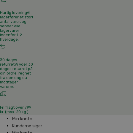
Hurtig levering
Vi
lagerfører et stort
antal varer, og
sender alle
lagervarer
indenfor 1-2
hverdage.
30 dages
returret
Vi yder 30
dages returret på
din ordre, regnet
fra den dag du
modtager
varerne.
Fri fragt over 799
kr. (max. 20 kg.)
Min konto
Kunderne siger
Min konto