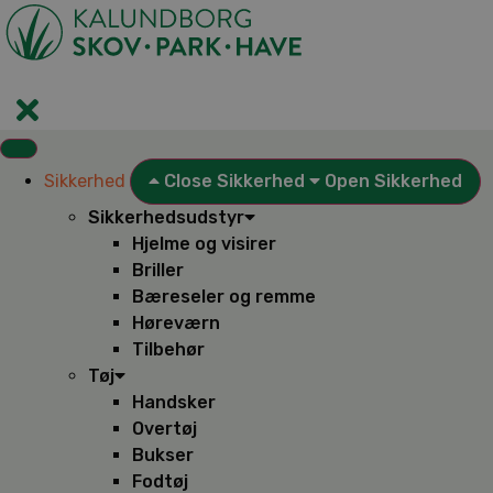
Videre
til
indhold
Sikkerhed
Close Sikkerhed
Open Sikkerhed
Sikkerhedsudstyr
Hjelme og visirer
Briller
Bæreseler og remme
Høreværn
Tilbehør
Tøj
Handsker
Overtøj
Bukser
Fodtøj