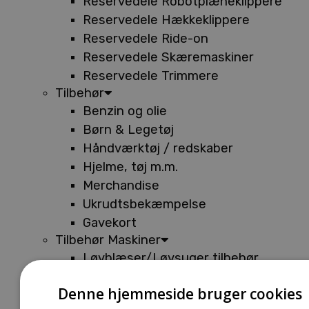
Reservedele Robotplæneklippere
Reservedele Hækkeklippere
Reservedele Ride-on
Reservedele Skæremaskiner
Reservedele Trimmere
Tilbehør
Benzin og olie
Børn & Legetøj
Håndværktøj / redskaber
Hjelme, tøj m.m.
Merchandise
Ukrudtsbekæmpelse
Gavekort
Tilbehør Maskiner
Løvblæser/Løvsuger tilbehør
Tilbehør Batterimaskiner
Denne hjemmeside bruger cookies
Tilbehør Buskryddere og Trimmere