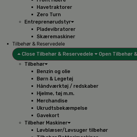
Havetraktorer
Zero Turn
Entreprenørudstyr
Pladevibratorer
Skæremaskiner
Tilbehør & Reservedele
Close Tilbehør & Reservedele
Open Tilbehør 
Tilbehør
Benzin og olie
Børn & Legetøj
Håndværktøj / redskaber
Hjelme, tøj m.m.
Merchandise
Ukrudtsbekæmpelse
Gavekort
Tilbehør Maskiner
Løvblæser/Løvsuger tilbehør