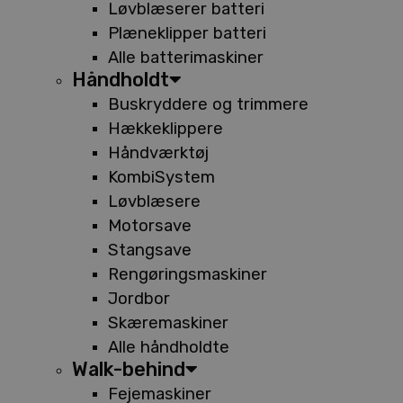
Løvblæserer batteri
Plæneklipper batteri
Alle batterimaskiner
Håndholdt
Buskryddere og trimmere
Hækkeklippere
Håndværktøj
KombiSystem
Løvblæsere
Motorsave
Stangsave
Rengøringsmaskiner
Jordbor
Skæremaskiner
Alle håndholdte
Walk-behind
Fejemaskiner