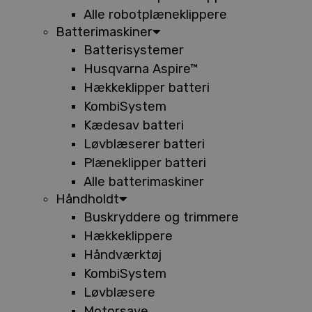
Alle robotplæneklippere
Batterimaskiner
Batterisystemer
Husqvarna Aspire™
Hækkeklipper batteri
KombiSystem
Kædesav batteri
Løvblæserer batteri
Plæneklipper batteri
Alle batterimaskiner
Håndholdt
Buskryddere og trimmere
Hækkeklippere
Håndværktøj
KombiSystem
Løvblæsere
Motorsave