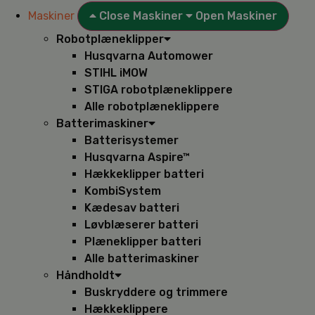
Maskiner
Close Maskiner
Open Maskiner
Robotplæneklipper
Husqvarna Automower
STIHL iMOW
STIGA robotplæneklippere
Alle robotplæneklippere
Batterimaskiner
Batterisystemer
Husqvarna Aspire™
Hækkeklipper batteri
KombiSystem
Kædesav batteri
Løvblæserer batteri
Plæneklipper batteri
Alle batterimaskiner
Håndholdt
Buskryddere og trimmere
Hækkeklippere