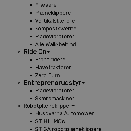
Fræsere
Plæneklippere
Vertikalskærere
Kompostkværne
Pladevibratorer
Alle Walk-behind
Ride On
Front ridere
Havetraktorer
Zero Turn
Entreprenørudstyr
Pladevibratorer
Skæremaskiner
Robotplæneklipper
Husqvarna Automower
STIHL iMOW
STIGA robotplæneklippere