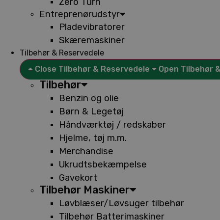
Zero Turn
Entreprenørudstyr
Pladevibratorer
Skæremaskiner
Tilbehør & Reservedele
Close Tilbehør & Reservedele
Open Tilbehør 
Tilbehør
Benzin og olie
Børn & Legetøj
Håndværktøj / redskaber
Hjelme, tøj m.m.
Merchandise
Ukrudtsbekæmpelse
Gavekort
Tilbehør Maskiner
Løvblæser/Løvsuger tilbehør
Tilbehør Batterimaskiner