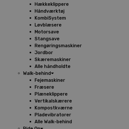
Hækkeklippere
Håndværktøj
KombiSystem
Løvblæsere
Motorsave
Stangsave
Rengøringsmaskiner
Jordbor
Skæremaskiner
Alle håndholdte
Walk-behind
Fejemaskiner
Fræsere
Plæneklippere
Vertikalskærere
Kompostkværne
Pladevibratorer
Alle Walk-behind
Ride On