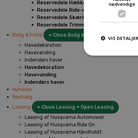
Reservedele Hækkeklippere
nødvendige
Reservedele Ride-on
Reservedele Skæremaskiner
Reservedele Trimmere
Bolig & Fritid
Close Bolig & Fritid
Open Bolig & F
VIS DETALJE
Havedekoration
Havevanding
Indendørs haver
Havedekoration
Havevanding
Indendørs haver
Nyheder
Restsalg
Leasing
Close Leasing
Open Leasing
Leasing af Husqvarna Automower
Leasing af Husqvarna Ride On
Leasing af Husqvarna Håndholdt