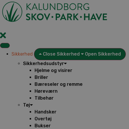
Videre
til
indhold
Sikkerhed
Close Sikkerhed
Open Sikkerhed
Sikkerhedsudstyr
Hjelme og visirer
Briller
Bæreseler og remme
Høreværn
Tilbehør
Tøj
Handsker
Overtøj
Bukser