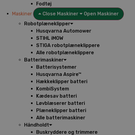
Fodtøj
Maskiner
Close Maskiner
Open Maskiner
Robotplæneklipper
Husqvarna Automower
STIHL iMOW
STIGA robotplæneklippere
Alle robotplæneklippere
Batterimaskiner
Batterisystemer
Husqvarna Aspire™
Hækkeklipper batteri
KombiSystem
Kædesav batteri
Løvblæserer batteri
Plæneklipper batteri
Alle batterimaskiner
Håndholdt
Buskryddere og trimmere