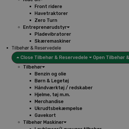
Front ridere
Havetraktorer
Zero Turn
Entreprenørudstyr
Pladevibratorer
Skæremaskiner
Tilbehør & Reservedele
Close Tilbehør & Reservedele
Open Tilbehør 
Tilbehør
Benzin og olie
Børn & Legetøj
Håndværktøj / redskaber
Hjelme, tøj m.m.
Merchandise
Ukrudtsbekæmpelse
Gavekort
Tilbehør Maskiner