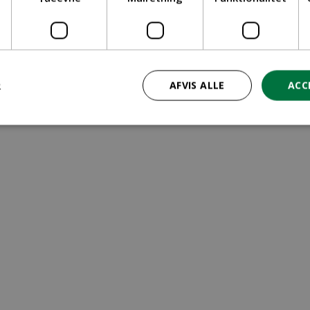
ritid
R
AFVIS ALLE
ACC