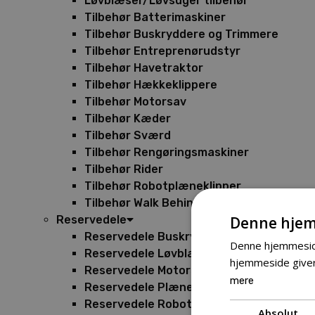
Løvblæser/Løvsuger tilbehør
Tilbehør Batterimaskiner
Tilbehør Buskryddere og Trimmere
Tilbehør Entreprenørudstyr
Tilbehør Havetraktor
Tilbehør Hækkeklippere
Tilbehør Motorsav
Tilbehør Kæder
Tilbehør Sværd
Tilbehør Rengøringsmaskiner
Tilbehør Rider
Tilbehør Robotplæneklipper
Tilbehør Walk Behind
Denne hjem
Reservedele
Reservedele Buskryddere
Denne hjemmeside
Reservedele Løvblæsere
hjemmeside giver
Reservedele Motorsave
mere
Reservedele Plæneklippere
Reservedele Robotplæneklippere
Absolut