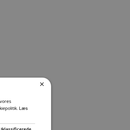
×
 vores
iepolitik.
Læs
Uklassificerede