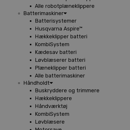
Alle robotplæneklippere
Batterimaskiner
Batterisystemer
Husqvarna Aspire™
Hækkeklipper batteri
KombiSystem
Kædesav batteri
Løvblæserer batteri
Plæneklipper batteri
Alle batterimaskiner
Håndholdt
Buskryddere og trimmere
Hækkeklippere
Håndværktøj
KombiSystem
Løvblæsere
Motorsave