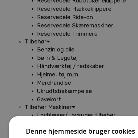
Reservedele Robotplæneklippere
Reservedele Hækkeklippere
Reservedele Ride-on
Reservedele Skæremaskiner
Reservedele Trimmere
Tilbehør
Benzin og olie
Børn & Legetøj
Håndværktøj / redskaber
Hjelme, tøj m.m.
Merchandise
Ukrudtsbekæmpelse
Gavekort
Tilbehør Maskiner
Løvblæser/Løvsuger tilbehør
Tilbehør Batterimaskiner
Denne hjemmeside bruger cookies
Tilbehør Buskryddere og Trimmere