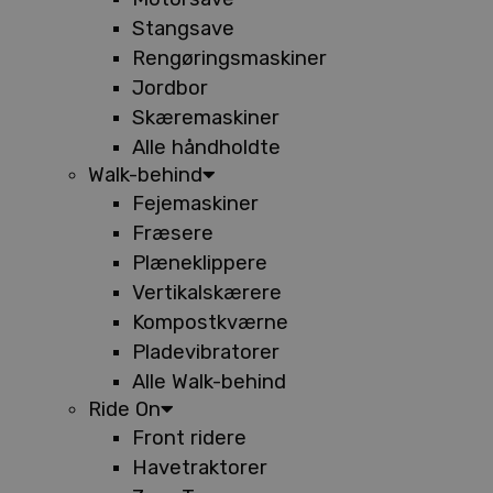
Stangsave
Rengøringsmaskiner
Jordbor
Skæremaskiner
Alle håndholdte
Walk-behind
Fejemaskiner
Fræsere
Plæneklippere
Vertikalskærere
Kompostkværne
Pladevibratorer
Alle Walk-behind
Ride On
Front ridere
Havetraktorer