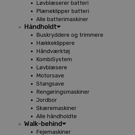
Løvblæserer batteri
Plæneklipper batteri
Alle batterimaskiner
Håndholdt
Buskryddere og trimmere
Hækkeklippere
Håndværktøj
KombiSystem
Løvblæsere
Motorsave
Stangsave
Rengøringsmaskiner
Jordbor
Skæremaskiner
Alle håndholdte
Walk-behind
Fejemaskiner