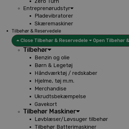
Zero Turn
Entreprenørudstyr
Pladevibratorer
Skæremaskiner
Tilbehør & Reservedele
Close Tilbehør & Reservedele
Open Tilbehør 
Tilbehør
Benzin og olie
Børn & Legetøj
Håndværktøj / redskaber
Hjelme, tøj m.m.
Merchandise
Ukrudtsbekæmpelse
Gavekort
Tilbehør Maskiner
Løvblæser/Løvsuger tilbehør
Tilbehør Batterimaskiner