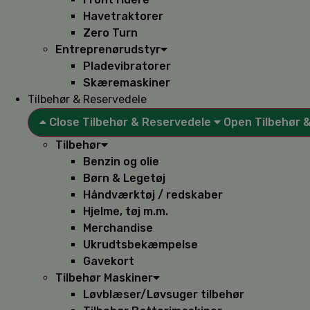
Havetraktorer
Zero Turn
Entreprenørudstyr
Pladevibratorer
Skæremaskiner
Tilbehør & Reservedele
Close Tilbehør & Reservedele
Open Tilbehør 
Tilbehør
Benzin og olie
Børn & Legetøj
Håndværktøj / redskaber
Hjelme, tøj m.m.
Merchandise
Ukrudtsbekæmpelse
Gavekort
Tilbehør Maskiner
Løvblæser/Løvsuger tilbehør