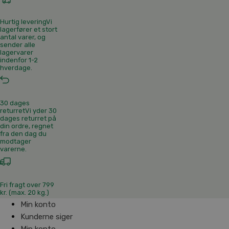
Hurtig levering
Vi
lagerfører et stort
antal varer, og
sender alle
lagervarer
indenfor 1-2
hverdage.
30 dages
returret
Vi yder 30
dages returret på
din ordre, regnet
fra den dag du
modtager
varerne.
Fri fragt over 799
kr. (max. 20 kg.)
Min konto
Kunderne siger
Min konto