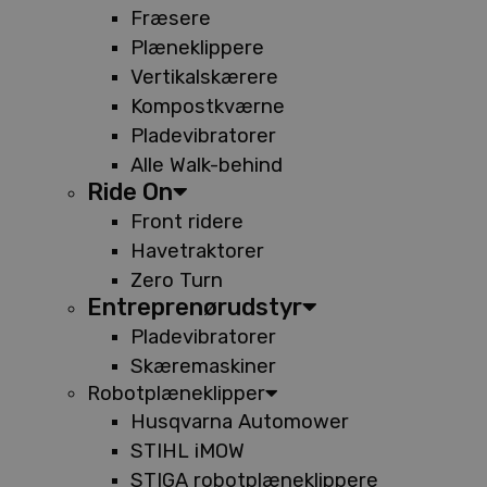
Fræsere
Plæneklippere
Vertikalskærere
Kompostkværne
Pladevibratorer
Alle Walk-behind
Ride On
Front ridere
Havetraktorer
Zero Turn
Entreprenørudstyr
Pladevibratorer
Skæremaskiner
Robotplæneklipper
Husqvarna Automower
STIHL iMOW
STIGA robotplæneklippere