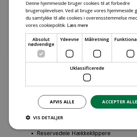
Tilbehør Entreprenørudstyr
Denne hjemmeside bruger cookies til at forbedre
Tilbehør Havetraktor
brugeroplevelsen. Ved at bruge vores hjemmeside g
du samtykke til alle cookies i overensstemmelse me
Tilbehør Hækkeklippere
vores cookiepolitik.
Læs mere
Tilbehør Motorsav
Tilbehør Kæder
Absolut
Ydeevne
Målretning
Funktiona
Tilbehør Sværd
nødvendige
Tilbehør Rengøringsmaskiner
Tilbehør Rider
Tilbehør Robotplæneklipper
Uklassificerede
Tilbehør Walk Behind
Reservedele
Reservedele Buskryddere
Reservedele Løvblæsere
AFVIS ALLE
ACCEPTER ALL
Reservedele Motorsave
Reservedele Plæneklippere
VIS DETALJER
Reservedele Robotplæneklippere
Reservedele Hækkeklippere