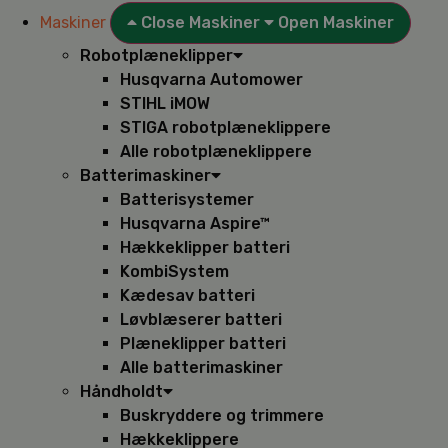
Maskiner
Close Maskiner
Open Maskiner
Robotplæneklipper
Husqvarna Automower
STIHL iMOW
STIGA robotplæneklippere
Alle robotplæneklippere
Batterimaskiner
Batterisystemer
Husqvarna Aspire™
Hækkeklipper batteri
KombiSystem
Kædesav batteri
Løvblæserer batteri
Plæneklipper batteri
Alle batterimaskiner
Håndholdt
Buskryddere og trimmere
Hækkeklippere