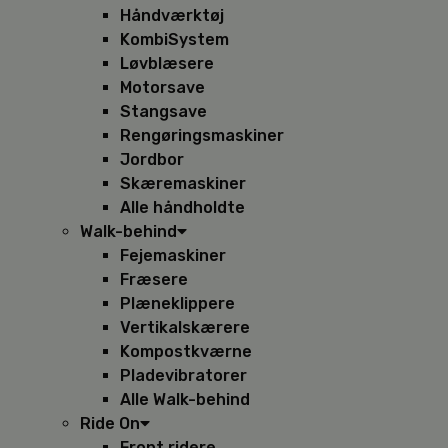
Håndværktøj
KombiSystem
Løvblæsere
Motorsave
Stangsave
Rengøringsmaskiner
Jordbor
Skæremaskiner
Alle håndholdte
Walk-behind
Fejemaskiner
Fræsere
Plæneklippere
Vertikalskærere
Kompostkværne
Pladevibratorer
Alle Walk-behind
Ride On
Front ridere