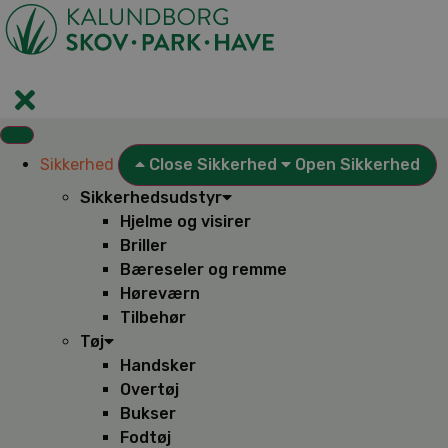
Videre
til
indhold
Sikkerhed
Close Sikkerhed
Open Sikkerhed
Sikkerhedsudstyr
Hjelme og visirer
Briller
Bæreseler og remme
Høreværn
Tilbehør
Tøj
Handsker
Overtøj
Bukser
Fodtøj