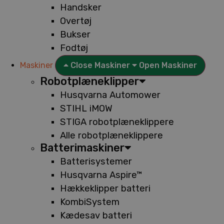
Handsker
Overtøj
Bukser
Fodtøj
Maskiner
Close Maskiner
Open Maskiner
Robotplæneklipper
Husqvarna Automower
STIHL iMOW
STIGA robotplæneklippere
Alle robotplæneklippere
Batterimaskiner
Batterisystemer
Husqvarna Aspire™
Hækkeklipper batteri
KombiSystem
Kædesav batteri