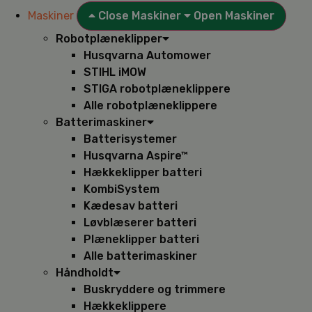
Maskiner
Close Maskiner
Open Maskiner
Robotplæneklipper
Husqvarna Automower
STIHL iMOW
STIGA robotplæneklippere
Alle robotplæneklippere
Batterimaskiner
Batterisystemer
Husqvarna Aspire™
Hækkeklipper batteri
KombiSystem
Kædesav batteri
Løvblæserer batteri
Plæneklipper batteri
Alle batterimaskiner
Håndholdt
Buskryddere og trimmere
Hækkeklippere