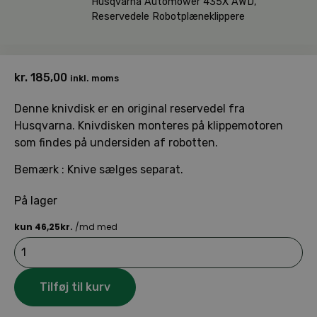
Husqvarna Automower 435X AWD
,
Reservedele Robotplæneklippere
kr.
185,00
inkl. moms
Denne knivdisk er en original reservedel fra
Husqvarna. Knivdisken monteres på klippemotoren
som findes på undersiden af robotten.
Bemærk : Knive sælges separat.
På lager
Husqvarna
Knivdisk
med
skruer
Tilføj til kurv
antal