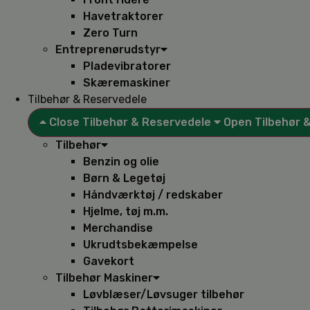
Havetraktorer
Zero Turn
Entreprenørudstyr
Pladevibratorer
Skæremaskiner
Tilbehør & Reservedele
Close Tilbehør & Reservedele
Open Tilbehør 
Tilbehør
Benzin og olie
Børn & Legetøj
Håndværktøj / redskaber
Hjelme, tøj m.m.
Merchandise
Ukrudtsbekæmpelse
Gavekort
Tilbehør Maskiner
Løvblæser/Løvsuger tilbehør