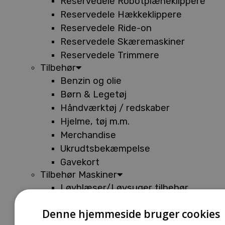
Reservedele Robotplæneklippere
Reservedele Hækkeklippere
Reservedele Ride-on
Reservedele Skæremaskiner
Reservedele Trimmere
Tilbehør
Benzin og olie
Børn & Legetøj
Håndværktøj / redskaber
Hjelme, tøj m.m.
Merchandise
Ukrudtsbekæmpelse
Gavekort
Tilbehør Maskiner
Løvblæser/Løvsuger tilbehør
Tilbehør Batterimaskiner
Denne hjemmeside bruger cookies
Tilbehør Buskryddere og Trimmere