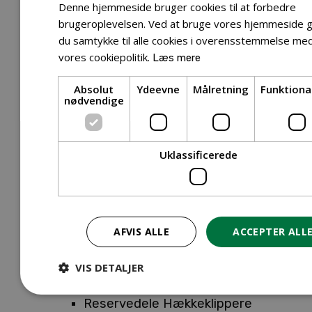
Tilbehør Entreprenørudstyr
Denne hjemmeside bruger cookies til at forbedre
Tilbehør Havetraktor
brugeroplevelsen. Ved at bruge vores hjemmeside g
du samtykke til alle cookies i overensstemmelse me
Tilbehør Hækkeklippere
vores cookiepolitik.
Læs mere
Tilbehør Motorsav
Tilbehør Kæder
Absolut
Ydeevne
Målretning
Funktiona
Tilbehør Sværd
nødvendige
Tilbehør Rengøringsmaskiner
Tilbehør Rider
Tilbehør Robotplæneklipper
Uklassificerede
Tilbehør Walk Behind
Reservedele
Reservedele Buskryddere
Reservedele Løvblæsere
AFVIS ALLE
ACCEPTER ALL
Reservedele Motorsave
Reservedele Plæneklippere
VIS DETALJER
Reservedele Robotplæneklippere
Reservedele Hækkeklippere