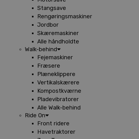
Stangsave
Rengøringsmaskiner
Jordbor
Skæremaskiner
Alle håndholdte
Walk-behind
Fejemaskiner
Fræsere
Plæneklippere
Vertikalskærere
Kompostkværne
Pladevibratorer
Alle Walk-behind
Ride On
Front ridere
Havetraktorer