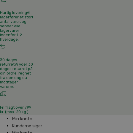
Hurtig levering
Vi
lagerfører et stort
antal varer, og
sender alle
lagervarer
indenfor 1-2
hverdage.
30 dages
returret
Vi yder 30
dages returret på
din ordre, regnet
fra den dag du
modtager
varerne.
Fri fragt over 799
kr. (max. 20 kg.)
Min konto
Kunderne siger
Min konto