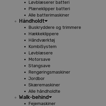
Løvblæserer batteri
Plæneklipper batteri
Alle batterimaskiner
Håndholdt
Buskryddere og trimmere
Hækkeklippere
Håndværktøj
KombiSystem
Løvblæsere
Motorsave
Stangsave
Rengøringsmaskiner
Jordbor
Skæremaskiner
Alle håndholdte
Walk-behind
Fejemaskiner