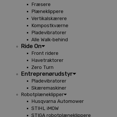
Fræsere
Plæneklippere
Vertikalskærere
Kompostkværne
Pladevibratorer
Alle Walk-behind
Ride On
Front ridere
Havetraktorer
Zero Turn
Entreprenørudstyr
Pladevibratorer
Skæremaskiner
Robotplæneklipper
Husqvarna Automower
STIHL iMOW
STIGA robotplæneklippere