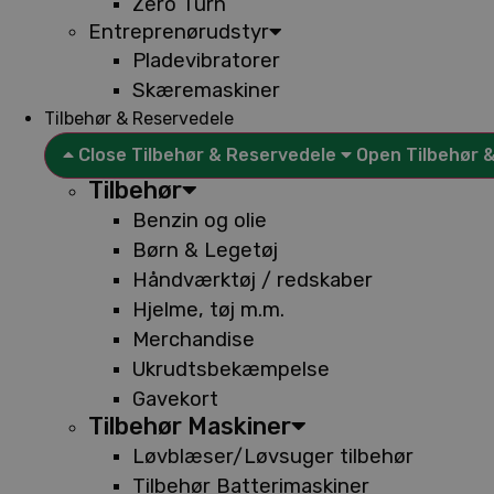
Zero Turn
Entreprenørudstyr
Pladevibratorer
Skæremaskiner
Tilbehør & Reservedele
Close Tilbehør & Reservedele
Open Tilbehør 
Tilbehør
Benzin og olie
Børn & Legetøj
Håndværktøj / redskaber
Hjelme, tøj m.m.
Merchandise
Ukrudtsbekæmpelse
Gavekort
Tilbehør Maskiner
Løvblæser/Løvsuger tilbehør
Tilbehør Batterimaskiner