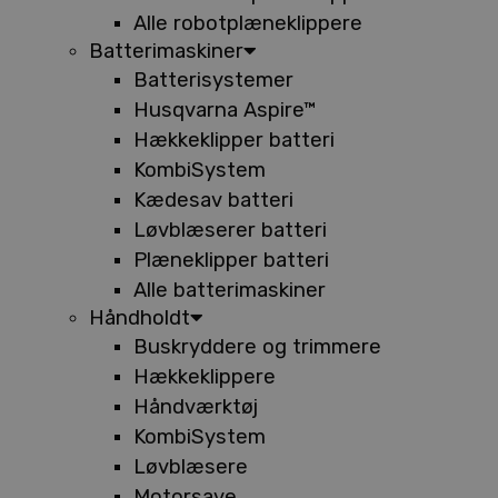
Alle robotplæneklippere
Batterimaskiner
Batterisystemer
Husqvarna Aspire™
Hækkeklipper batteri
KombiSystem
Kædesav batteri
Løvblæserer batteri
Plæneklipper batteri
Alle batterimaskiner
Håndholdt
Buskryddere og trimmere
Hækkeklippere
Håndværktøj
KombiSystem
Løvblæsere
Motorsave