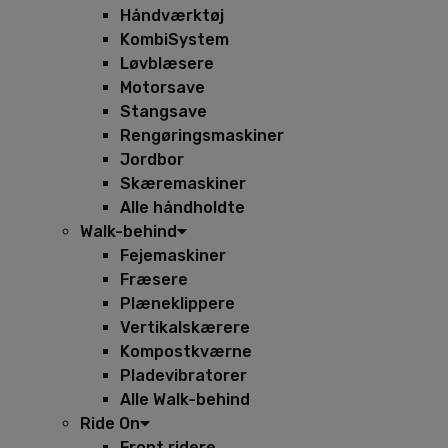
Håndværktøj
KombiSystem
Løvblæsere
Motorsave
Stangsave
Rengøringsmaskiner
Jordbor
Skæremaskiner
Alle håndholdte
Walk-behind
Fejemaskiner
Fræsere
Plæneklippere
Vertikalskærere
Kompostkværne
Pladevibratorer
Alle Walk-behind
Ride On
Front ridere