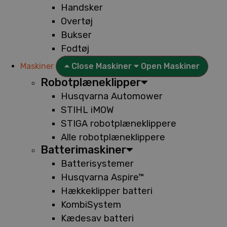
Handsker
Overtøj
Bukser
Fodtøj
Maskiner
Close Maskiner
Open Maskiner
Robotplæneklipper
Husqvarna Automower
STIHL iMOW
STIGA robotplæneklippere
Alle robotplæneklippere
Batterimaskiner
Batterisystemer
Husqvarna Aspire™
Hækkeklipper batteri
KombiSystem
Kædesav batteri