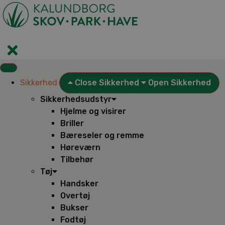
Videre
til
indhold
Sikkerhed
Close Sikkerhed
Open Sikkerhed
Sikkerhedsudstyr
Hjelme og visirer
Briller
Bæreseler og remme
Høreværn
Tilbehør
Tøj
Handsker
Overtøj
Bukser
Fodtøj