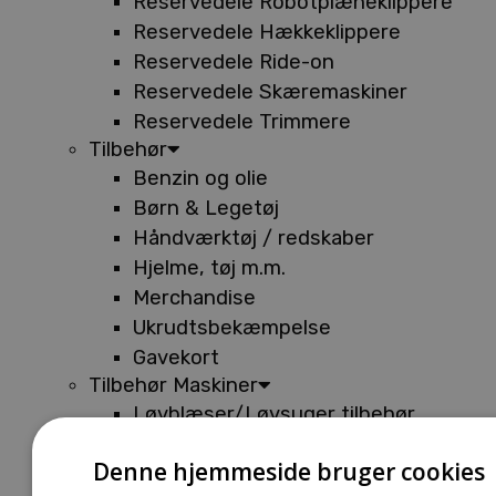
Reservedele Robotplæneklippere
Reservedele Hækkeklippere
Reservedele Ride-on
Reservedele Skæremaskiner
Reservedele Trimmere
Tilbehør
Benzin og olie
Børn & Legetøj
Håndværktøj / redskaber
Hjelme, tøj m.m.
Merchandise
Ukrudtsbekæmpelse
Gavekort
Tilbehør Maskiner
Løvblæser/Løvsuger tilbehør
Tilbehør Batterimaskiner
Denne hjemmeside bruger cookies
Tilbehør Buskryddere og Trimmere