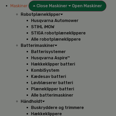
Maskiner
Close Maskiner
Open Maskiner
Robotplæneklipper
Husqvarna Automower
STIHL iMOW
STIGA robotplæneklippere
Alle robotplæneklippere
Batterimaskiner
Batterisystemer
Husqvarna Aspire™
Hækkeklipper batteri
KombiSystem
Kædesav batteri
Løvblæserer batteri
Plæneklipper batteri
Alle batterimaskiner
Håndholdt
Buskryddere og trimmere
Hækkeklippere