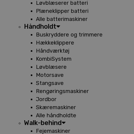
Løvblæserer batteri
Plæneklipper batteri
Alle batterimaskiner
Håndholdt
Buskryddere og trimmere
Hækkeklippere
Håndværktøj
KombiSystem
Løvblæsere
Motorsave
Stangsave
Rengøringsmaskiner
Jordbor
Skæremaskiner
Alle håndholdte
Walk-behind
Fejemaskiner