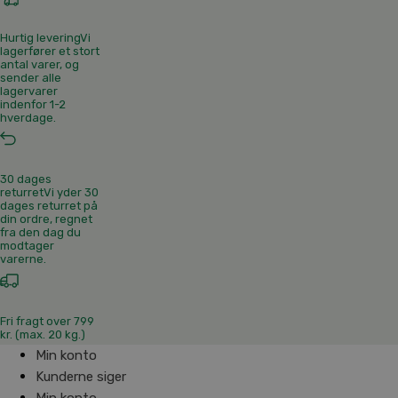
Hurtig levering
Vi
lagerfører et stort
antal varer, og
sender alle
lagervarer
indenfor 1-2
hverdage.
30 dages
returret
Vi yder 30
dages returret på
din ordre, regnet
fra den dag du
modtager
varerne.
Fri fragt over 799
kr. (max. 20 kg.)
Min konto
Kunderne siger
Min konto