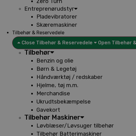
Zero Turn
Entreprenørudstyr
Pladevibratorer
Skæremaskiner
Tilbehør & Reservedele
Close Tilbehør & Reservedele
Open Tilbehør 
Tilbehør
Benzin og olie
Børn & Legetøj
Håndværktøj / redskaber
Hjelme, tøj m.m.
Merchandise
Ukrudtsbekæmpelse
Gavekort
Tilbehør Maskiner
Løvblæser/Løvsuger tilbehør
Tilbehør Batterimaskiner