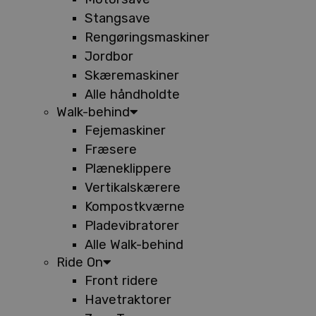
Stangsave
Rengøringsmaskiner
Jordbor
Skæremaskiner
Alle håndholdte
Walk-behind
Fejemaskiner
Fræsere
Plæneklippere
Vertikalskærere
Kompostkværne
Pladevibratorer
Alle Walk-behind
Ride On
Front ridere
Havetraktorer