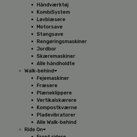
Håndværktøj
KombiSystem
Løvblæsere
Motorsave
Stangsave
Rengøringsmaskiner
Jordbor
Skæremaskiner
Alle håndholdte
Walk-behind
Fejemaskiner
Fræsere
Plæneklippere
Vertikalskærere
Kompostkværne
Pladevibratorer
Alle Walk-behind
Ride On
Front ridere