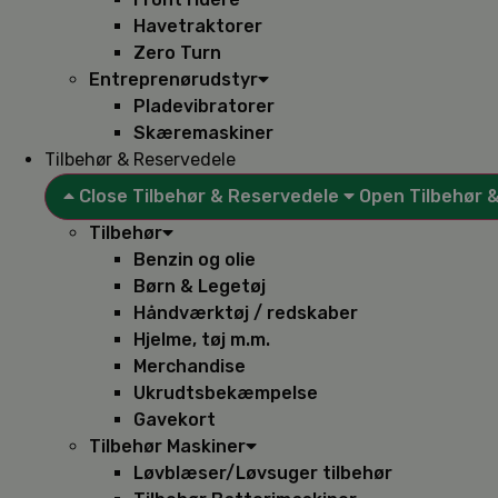
Havetraktorer
Zero Turn
Entreprenørudstyr
Pladevibratorer
Skæremaskiner
Tilbehør & Reservedele
Close Tilbehør & Reservedele
Open Tilbehør 
Tilbehør
Benzin og olie
Børn & Legetøj
Håndværktøj / redskaber
Hjelme, tøj m.m.
Merchandise
Ukrudtsbekæmpelse
Gavekort
Tilbehør Maskiner
Løvblæser/Løvsuger tilbehør