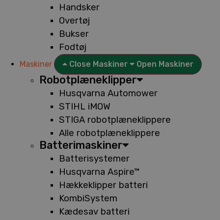
Handsker
Overtøj
Bukser
Fodtøj
Maskiner
Close Maskiner
Open Maskiner
Robotplæneklipper
Husqvarna Automower
STIHL iMOW
STIGA robotplæneklippere
Alle robotplæneklippere
Batterimaskiner
Batterisystemer
Husqvarna Aspire™
Hækkeklipper batteri
KombiSystem
Kædesav batteri