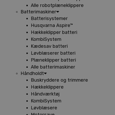
Alle robotplæneklippere
Batterimaskiner
Batterisystemer
Husqvarna Aspire™
Hækkeklipper batteri
KombiSystem
Kædesav batteri
Løvblæserer batteri
Plæneklipper batteri
Alle batterimaskiner
Håndholdt
Buskryddere og trimmere
Hækkeklippere
Håndværktøj
KombiSystem
Løvblæsere
Motorsave