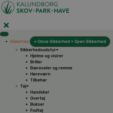
Videre
til
indhold
Sikkerhed
Close Sikkerhed
Open Sikkerhed
Sikkerhedsudstyr
Hjelme og visirer
Briller
Bæreseler og remme
Høreværn
Tilbehør
Tøj
Handsker
Overtøj
Bukser
Fodtøj