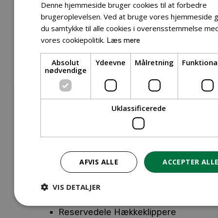
Tilbehør Entreprenørudstyr
Denne hjemmeside bruger cookies til at forbedre
Tilbehør Havetraktor
brugeroplevelsen. Ved at bruge vores hjemmeside g
du samtykke til alle cookies i overensstemmelse me
Tilbehør Hækkeklippere
vores cookiepolitik.
Læs mere
Tilbehør Motorsav
Tilbehør Kæder
Absolut
Ydeevne
Målretning
Funktiona
Tilbehør Sværd
nødvendige
Tilbehør Rengøringsmaskiner
Tilbehør Rider
Tilbehør Robotplæneklipper
Uklassificerede
Tilbehør Walk Behind
Reservedele
Reservedele Buskryddere
Reservedele Løvblæsere
AFVIS ALLE
ACCEPTER ALL
Reservedele Motorsave
Reservedele Plæneklippere
VIS DETALJER
Reservedele Robotplæneklippere
Reservedele Hækkeklippere