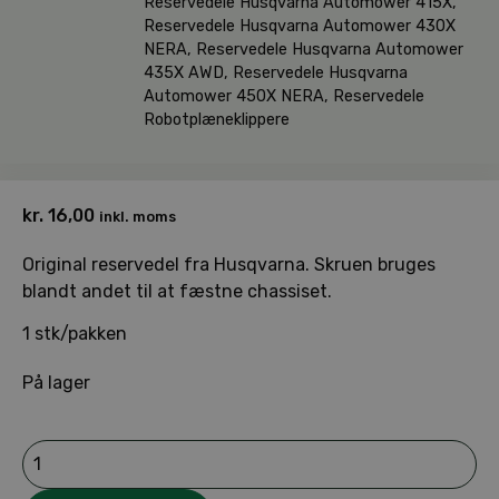
Reservedele Husqvarna Automower 415X
,
Reservedele Husqvarna Automower 430X
NERA
,
Reservedele Husqvarna Automower
435X AWD
,
Reservedele Husqvarna
Automower 450X NERA
,
Reservedele
Robotplæneklippere
kr.
16,00
inkl. moms
Original reservedel fra Husqvarna. Skruen bruges
blandt andet til at fæstne chassiset.
1 stk/pakken
På lager
Husqvarna
Automower
SKRUE