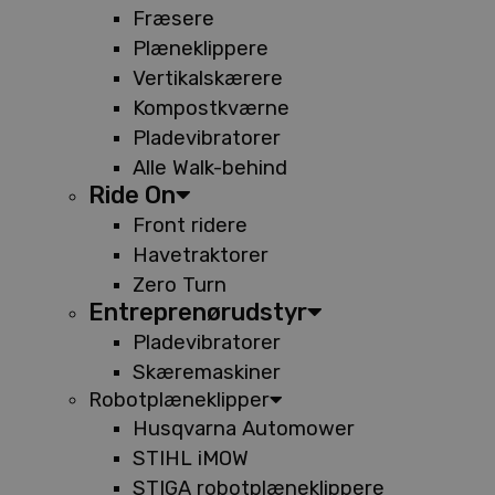
Fræsere
Plæneklippere
Vertikalskærere
Kompostkværne
Pladevibratorer
Alle Walk-behind
Ride On
Front ridere
Havetraktorer
Zero Turn
Entreprenørudstyr
Pladevibratorer
Skæremaskiner
Robotplæneklipper
Husqvarna Automower
STIHL iMOW
STIGA robotplæneklippere