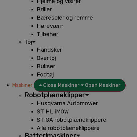
Hjelme og visirer
Briller
Bæreseler og remme
Høreværn
Tilbehør
Tøj
Handsker
Overtøj
Bukser
Fodtøj
Maskiner
Close Maskiner
Open Maskiner
Robotplæneklipper
Husqvarna Automower
STIHL iMOW
STIGA robotplæneklippere
Alle robotplæneklippere
Batterimaskiner