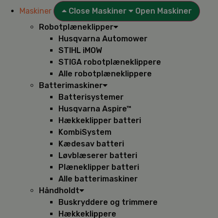
Maskiner
Close Maskiner
Open Maskiner
Robotplæneklipper
Husqvarna Automower
STIHL iMOW
STIGA robotplæneklippere
Alle robotplæneklippere
Batterimaskiner
Batterisystemer
Husqvarna Aspire™
Hækkeklipper batteri
KombiSystem
Kædesav batteri
Løvblæserer batteri
Plæneklipper batteri
Alle batterimaskiner
Håndholdt
Buskryddere og trimmere
Hækkeklippere