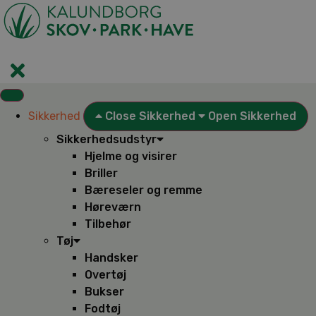
Videre
til
indhold
Sikkerhed
Close Sikkerhed
Open Sikkerhed
Sikkerhedsudstyr
Hjelme og visirer
Briller
Bæreseler og remme
Høreværn
Tilbehør
Tøj
Handsker
Overtøj
Bukser
Fodtøj