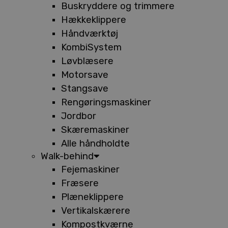
Buskryddere og trimmere
Hækkeklippere
Håndværktøj
KombiSystem
Løvblæsere
Motorsave
Stangsave
Rengøringsmaskiner
Jordbor
Skæremaskiner
Alle håndholdte
Walk-behind
Fejemaskiner
Fræsere
Plæneklippere
Vertikalskærere
Kompostkværne