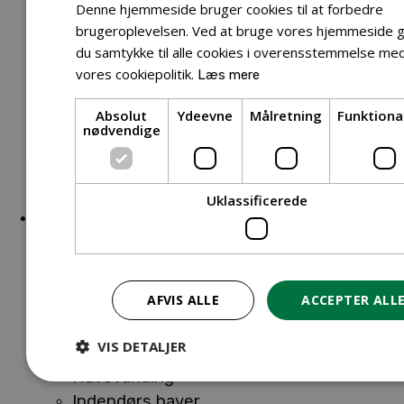
Reservedele Buskryddere
Denne hjemmeside bruger cookies til at forbedre
Reservedele Løvblæsere
brugeroplevelsen. Ved at bruge vores hjemmeside g
Reservedele Motorsave
du samtykke til alle cookies i overensstemmelse me
Reservedele Plæneklippere
vores cookiepolitik.
Læs mere
Reservedele Robotplæneklippere
Absolut
Ydeevne
Målretning
Funktiona
Reservedele Hækkeklippere
nødvendige
Reservedele Ride-on
Reservedele Skæremaskiner
Reservedele Trimmere
Uklassificerede
Bolig & Fritid
Close Bolig & Fritid
Open Bolig & Fritid
Havedekoration
AFVIS ALLE
ACCEPTER ALL
Havevanding
Indendørs haver
VIS DETALJER
Havedekoration
Havevanding
Indendørs haver