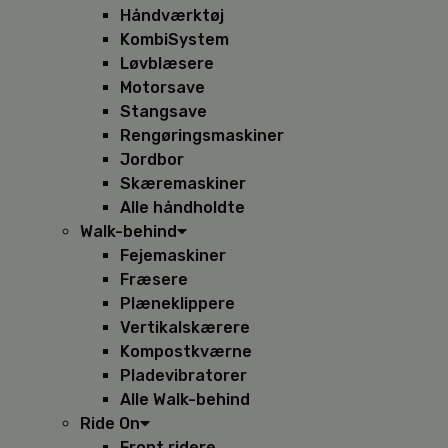
Håndværktøj
KombiSystem
Løvblæsere
Motorsave
Stangsave
Rengøringsmaskiner
Jordbor
Skæremaskiner
Alle håndholdte
Walk-behind
Fejemaskiner
Fræsere
Plæneklippere
Vertikalskærere
Kompostkværne
Pladevibratorer
Alle Walk-behind
Ride On
Front ridere