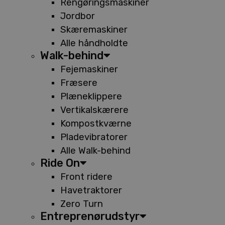
Rengøringsmaskiner
Jordbor
Skæremaskiner
Alle håndholdte
Walk-behind
Fejemaskiner
Fræsere
Plæneklippere
Vertikalskærere
Kompostkværne
Pladevibratorer
Alle Walk-behind
Ride On
Front ridere
Havetraktorer
Zero Turn
Entreprenørudstyr