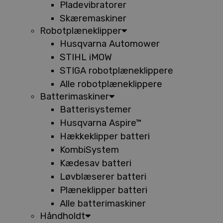
Pladevibratorer
Skæremaskiner
Robotplæneklipper
Husqvarna Automower
STIHL iMOW
STIGA robotplæneklippere
Alle robotplæneklippere
Batterimaskiner
Batterisystemer
Husqvarna Aspire™
Hækkeklipper batteri
KombiSystem
Kædesav batteri
Løvblæserer batteri
Plæneklipper batteri
Alle batterimaskiner
Håndholdt