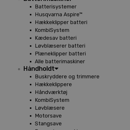
Batterisystemer
Husqvarna Aspire™
Hækkeklipper batteri
KombiSystem
Kædesav batteri
Løvblæserer batteri
Plæneklipper batteri
Alle batterimaskiner
Håndholdt
Buskryddere og trimmere
Hækkeklippere
Håndværktøj
KombiSystem
Løvblæsere
Motorsave
Stangsave