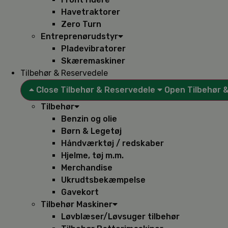
Havetraktorer
Zero Turn
Entreprenørudstyr
Pladevibratorer
Skæremaskiner
Tilbehør & Reservedele
Close Tilbehør & Reservedele
Open Tilbehør 
Tilbehør
Benzin og olie
Børn & Legetøj
Håndværktøj / redskaber
Hjelme, tøj m.m.
Merchandise
Ukrudtsbekæmpelse
Gavekort
Tilbehør Maskiner
Løvblæser/Løvsuger tilbehør