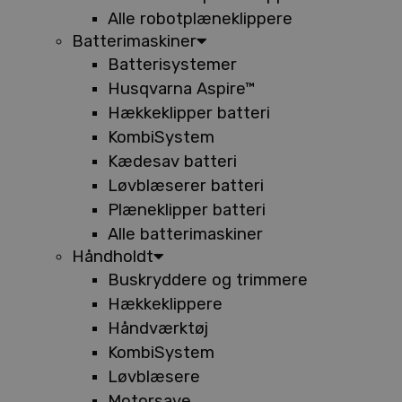
Alle robotplæneklippere
Batterimaskiner
Batterisystemer
Husqvarna Aspire™
Hækkeklipper batteri
KombiSystem
Kædesav batteri
Løvblæserer batteri
Plæneklipper batteri
Alle batterimaskiner
Håndholdt
Buskryddere og trimmere
Hækkeklippere
Håndværktøj
KombiSystem
Løvblæsere
Motorsave