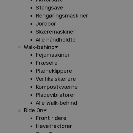
Stangsave
Rengøringsmaskiner
Jordbor
Skæremaskiner
Alle håndholdte
Walk-behind
Fejemaskiner
Fræsere
Plæneklippere
Vertikalskærere
Kompostkværne
Pladevibratorer
Alle Walk-behind
Ride On
Front ridere
Havetraktorer