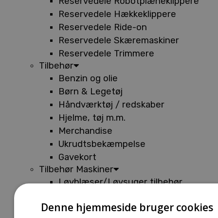
Reservedele Robotplæneklippere
Reservedele Hækkeklippere
Reservedele Ride-on
Reservedele Skæremaskiner
Reservedele Trimmere
Tilbehør
Benzin og olie
Børn & Legetøj
Håndværktøj / redskaber
Hjelme, tøj m.m.
Merchandise
Ukrudtsbekæmpelse
Gavekort
Tilbehør Maskiner
Løvblæser/Løvsuger tilbehør
Tilbehør Batterimaskiner
Denne hjemmeside bruger cookies
Tilbehør Buskryddere og Trimmere