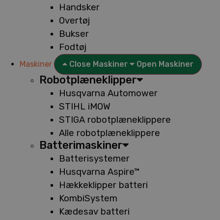
Handsker
Overtøj
Bukser
Fodtøj
Maskiner
Close Maskiner
Open Maskiner
Robotplæneklipper
Husqvarna Automower
STIHL iMOW
STIGA robotplæneklippere
Alle robotplæneklippere
Batterimaskiner
Batterisystemer
Husqvarna Aspire™
Hækkeklipper batteri
KombiSystem
Kædesav batteri