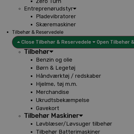
Zero Turn
Entreprenørudstyr
Pladevibratorer
Skæremaskiner
Tilbehør & Reservedele
Close Tilbehør & Reservedele
Open Tilbehør 
Tilbehør
Benzin og olie
Børn & Legetøj
Håndværktøj / redskaber
Hjelme, tøj m.m.
Merchandise
Ukrudtsbekæmpelse
Gavekort
Tilbehør Maskiner
Løvblæser/Løvsuger tilbehør
Tilbehør Batterimaskiner