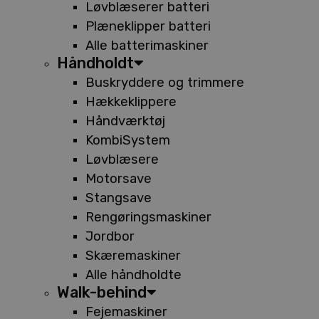
Løvblæserer batteri
Plæneklipper batteri
Alle batterimaskiner
Håndholdt
Buskryddere og trimmere
Hækkeklippere
Håndværktøj
KombiSystem
Løvblæsere
Motorsave
Stangsave
Rengøringsmaskiner
Jordbor
Skæremaskiner
Alle håndholdte
Walk-behind
Fejemaskiner