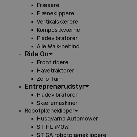
Fræsere
Plæneklippere
Vertikalskærere
Kompostkværne
Pladevibratorer
Alle Walk-behind
Ride On
Front ridere
Havetraktorer
Zero Turn
Entreprenørudstyr
Pladevibratorer
Skæremaskiner
Robotplæneklipper
Husqvarna Automower
STIHL iMOW
STIGA robotplæneklippere