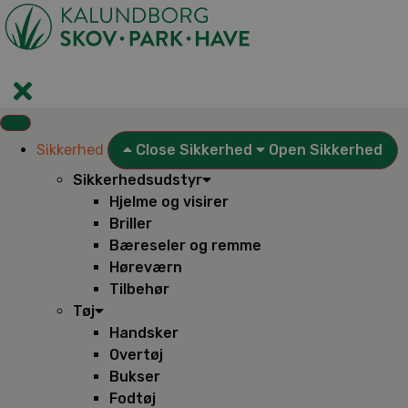
Videre
til
indhold
Sikkerhed
Close Sikkerhed
Open Sikkerhed
Sikkerhedsudstyr
Hjelme og visirer
Briller
Bæreseler og remme
Høreværn
Tilbehør
Tøj
Handsker
Overtøj
Bukser
Fodtøj