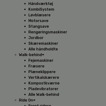
Håndværktøj
KombiSystem
Løvblæsere
Motorsave
Stangsave
Rengøringsmaskiner
Jordbor
Skæremaskiner
Alle håndholdte
Walk-behind
Fejemaskiner
Fræsere
Plæneklippere
Vertikalskærere
Kompostkværne
Pladevibratorer
Alle Walk-behind
Ride On
Front ridere