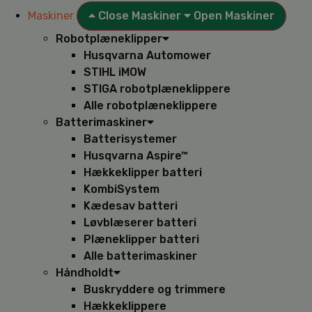
Maskiner
Close Maskiner
Open Maskiner
Robotplæneklipper
Husqvarna Automower
STIHL iMOW
STIGA robotplæneklippere
Alle robotplæneklippere
Batterimaskiner
Batterisystemer
Husqvarna Aspire™
Hækkeklipper batteri
KombiSystem
Kædesav batteri
Løvblæserer batteri
Plæneklipper batteri
Alle batterimaskiner
Håndholdt
Buskryddere og trimmere
Hækkeklippere