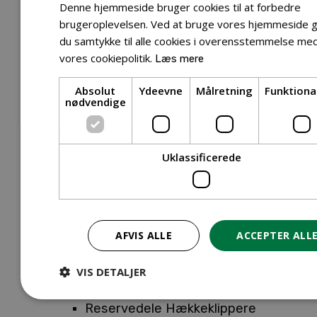
Tilbehør Entreprenørudstyr
Denne hjemmeside bruger cookies til at forbedre
Tilbehør Havetraktor
brugeroplevelsen. Ved at bruge vores hjemmeside g
du samtykke til alle cookies i overensstemmelse me
Tilbehør Hækkeklippere
vores cookiepolitik.
Læs mere
Tilbehør Motorsav
Tilbehør Kæder
Absolut
Ydeevne
Målretning
Funktiona
Tilbehør Sværd
nødvendige
Tilbehør Rengøringsmaskiner
Tilbehør Rider
Tilbehør Robotplæneklipper
Uklassificerede
Tilbehør Walk Behind
Reservedele
Reservedele Buskryddere
Reservedele Løvblæsere
AFVIS ALLE
ACCEPTER ALL
Reservedele Motorsave
Reservedele Plæneklippere
VIS DETALJER
Reservedele Robotplæneklippere
Reservedele Hækkeklippere