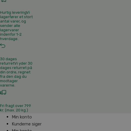
Hurtig levering
Vi
lagerfører et stort
antal varer, og
sender alle
lagervarer
indenfor 1-2
hverdage.
30 dages
returret
Vi yder 30
dages returret på
din ordre, regnet
fra den dag du
modtager
varerne.
Fri fragt over 799
kr. (max. 20 kg.)
Min konto
Kunderne siger
Min konto