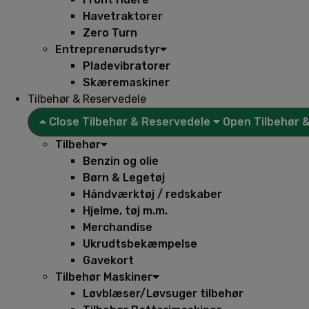
Havetraktorer
Zero Turn
Entreprenørudstyr
Pladevibratorer
Skæremaskiner
Tilbehør & Reservedele
Close Tilbehør & Reservedele
Open Tilbehør 
Tilbehør
Benzin og olie
Børn & Legetøj
Håndværktøj / redskaber
Hjelme, tøj m.m.
Merchandise
Ukrudtsbekæmpelse
Gavekort
Tilbehør Maskiner
Løvblæser/Løvsuger tilbehør