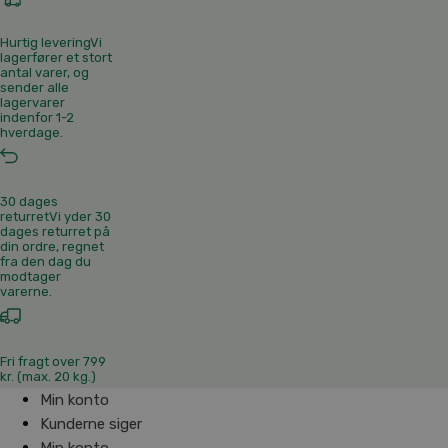
Hurtig levering
Vi
lagerfører et stort
antal varer, og
sender alle
lagervarer
indenfor 1-2
hverdage.
30 dages
returret
Vi yder 30
dages returret på
din ordre, regnet
fra den dag du
modtager
varerne.
Fri fragt over 799
kr. (max. 20 kg.)
Min konto
Kunderne siger
Min konto