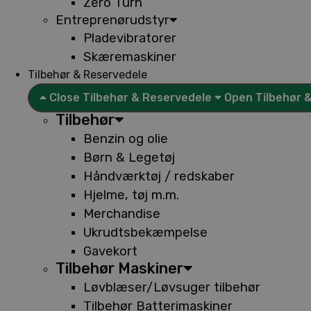
Zero Turn
Entreprenørudstyr
Pladevibratorer
Skæremaskiner
Tilbehør & Reservedele
Close Tilbehør & Reservedele
Open Tilbehør 
Tilbehør
Benzin og olie
Børn & Legetøj
Håndværktøj / redskaber
Hjelme, tøj m.m.
Merchandise
Ukrudtsbekæmpelse
Gavekort
Tilbehør Maskiner
Løvblæser/Løvsuger tilbehør
Tilbehør Batterimaskiner