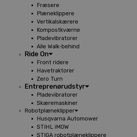
Fræsere
Plæneklippere
Vertikalskærere
Kompostkværne
Pladevibratorer
Alle Walk-behind
Ride On
Front ridere
Havetraktorer
Zero Turn
Entreprenørudstyr
Pladevibratorer
Skæremaskiner
Robotplæneklipper
Husqvarna Automower
STIHL iMOW
STIGA robotplæneklippere