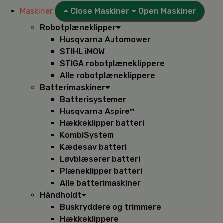
Maskiner
Close Maskiner
Open Maskiner
Robotplæneklipper
Husqvarna Automower
STIHL iMOW
STIGA robotplæneklippere
Alle robotplæneklippere
Batterimaskiner
Batterisystemer
Husqvarna Aspire™
Hækkeklipper batteri
KombiSystem
Kædesav batteri
Løvblæserer batteri
Plæneklipper batteri
Alle batterimaskiner
Håndholdt
Buskryddere og trimmere
Hækkeklippere