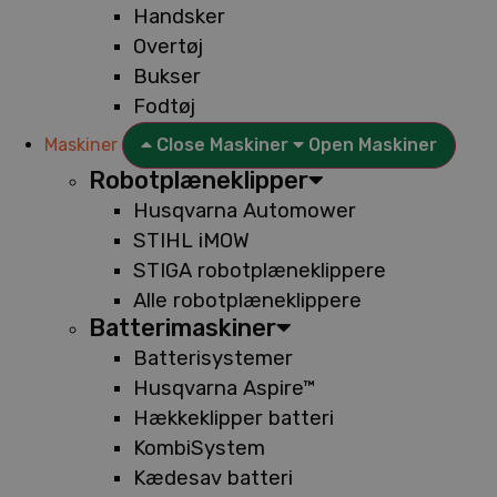
Handsker
Overtøj
Bukser
Fodtøj
Maskiner
Close Maskiner
Open Maskiner
Robotplæneklipper
Husqvarna Automower
STIHL iMOW
STIGA robotplæneklippere
Alle robotplæneklippere
Batterimaskiner
Batterisystemer
Husqvarna Aspire™
Hækkeklipper batteri
KombiSystem
Kædesav batteri