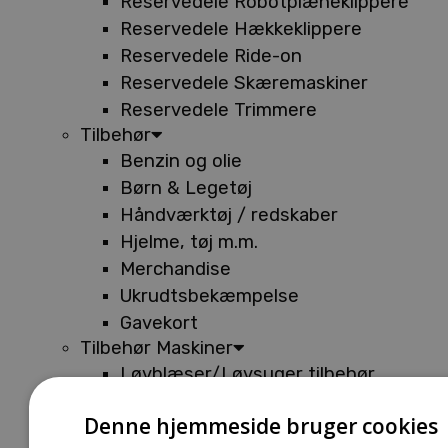
Reservedele Robotplæneklippere
Reservedele Hækkeklippere
Reservedele Ride-on
Reservedele Skæremaskiner
Reservedele Trimmere
Tilbehør
Benzin og olie
Børn & Legetøj
Håndværktøj / redskaber
Hjelme, tøj m.m.
Merchandise
Ukrudtsbekæmpelse
Gavekort
Tilbehør Maskiner
Løvblæser/Løvsuger tilbehør
Tilbehør Batterimaskiner
Denne hjemmeside bruger cookies
Tilbehør Buskryddere og Trimmere