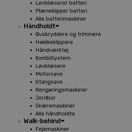
Løvblæserer batteri
Plæneklipper batteri
Alle batterimaskiner
Håndholdt
Buskryddere og trimmere
Hækkeklippere
Håndværktøj
KombiSystem
Løvblæsere
Motorsave
Stangsave
Rengøringsmaskiner
Jordbor
Skæremaskiner
Alle håndholdte
Walk-behind
Fejemaskiner