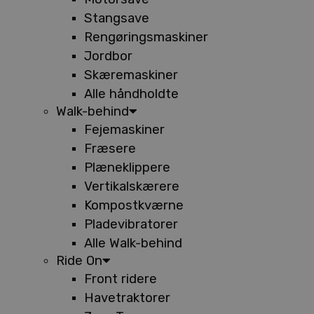
Stangsave
Rengøringsmaskiner
Jordbor
Skæremaskiner
Alle håndholdte
Walk-behind
Fejemaskiner
Fræsere
Plæneklippere
Vertikalskærere
Kompostkværne
Pladevibratorer
Alle Walk-behind
Ride On
Front ridere
Havetraktorer