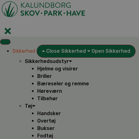
Videre
til
indhold
Sikkerhed
Close Sikkerhed
Open Sikkerhed
Sikkerhedsudstyr
Hjelme og visirer
Briller
Bæreseler og remme
Høreværn
Tilbehør
Tøj
Handsker
Overtøj
Bukser
Fodtøj