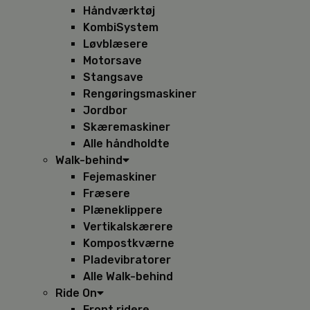
Håndværktøj
KombiSystem
Løvblæsere
Motorsave
Stangsave
Rengøringsmaskiner
Jordbor
Skæremaskiner
Alle håndholdte
Walk-behind
Fejemaskiner
Fræsere
Plæneklippere
Vertikalskærere
Kompostkværne
Pladevibratorer
Alle Walk-behind
Ride On
Front ridere