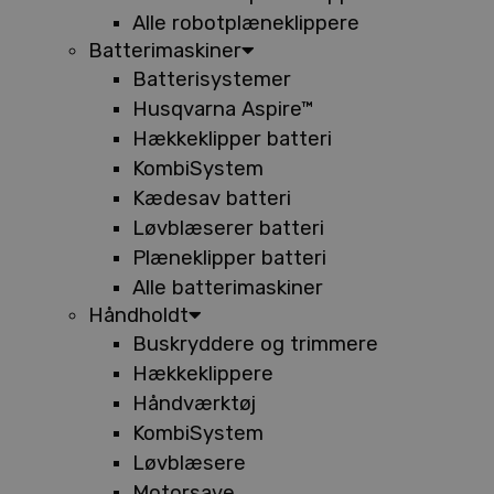
Alle robotplæneklippere
Batterimaskiner
Batterisystemer
Husqvarna Aspire™
Hækkeklipper batteri
KombiSystem
Kædesav batteri
Løvblæserer batteri
Plæneklipper batteri
Alle batterimaskiner
Håndholdt
Buskryddere og trimmere
Hækkeklippere
Håndværktøj
KombiSystem
Løvblæsere
Motorsave