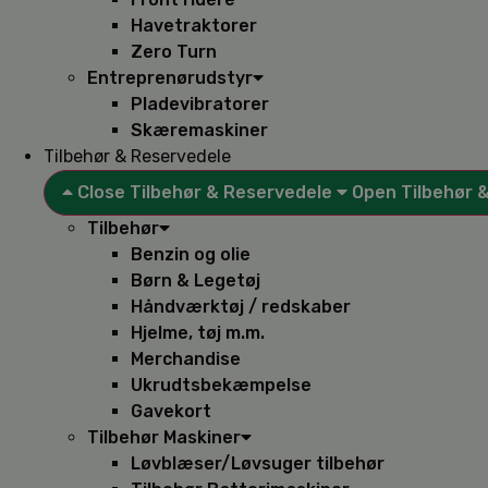
Havetraktorer
Zero Turn
Entreprenørudstyr
Pladevibratorer
Skæremaskiner
Tilbehør & Reservedele
Close Tilbehør & Reservedele
Open Tilbehør 
Tilbehør
Benzin og olie
Børn & Legetøj
Håndværktøj / redskaber
Hjelme, tøj m.m.
Merchandise
Ukrudtsbekæmpelse
Gavekort
Tilbehør Maskiner
Løvblæser/Løvsuger tilbehør