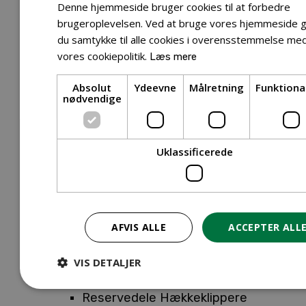
Tilbehør Entreprenørudstyr
Denne hjemmeside bruger cookies til at forbedre
Tilbehør Havetraktor
brugeroplevelsen. Ved at bruge vores hjemmeside g
du samtykke til alle cookies i overensstemmelse me
Tilbehør Hækkeklippere
vores cookiepolitik.
Læs mere
Tilbehør Motorsav
Tilbehør Kæder
Absolut
Ydeevne
Målretning
Funktiona
Tilbehør Sværd
nødvendige
Tilbehør Rengøringsmaskiner
Tilbehør Rider
Tilbehør Robotplæneklipper
Uklassificerede
Tilbehør Walk Behind
Reservedele
Reservedele Buskryddere
Reservedele Løvblæsere
AFVIS ALLE
ACCEPTER ALL
Reservedele Motorsave
Reservedele Plæneklippere
VIS DETALJER
Reservedele Robotplæneklippere
Reservedele Hækkeklippere