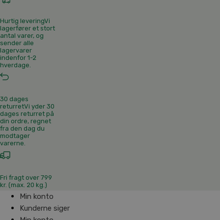
Hurtig levering
Vi
lagerfører et stort
antal varer, og
sender alle
lagervarer
indenfor 1-2
hverdage.
30 dages
returret
Vi yder 30
dages returret på
din ordre, regnet
fra den dag du
modtager
varerne.
Fri fragt over 799
kr. (max. 20 kg.)
Min konto
Kunderne siger
Min konto