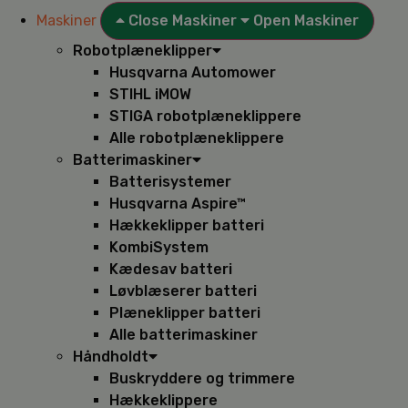
Maskiner
Close Maskiner
Open Maskiner
Robotplæneklipper
Husqvarna Automower
STIHL iMOW
STIGA robotplæneklippere
Alle robotplæneklippere
Batterimaskiner
Batterisystemer
Husqvarna Aspire™
Hækkeklipper batteri
KombiSystem
Kædesav batteri
Løvblæserer batteri
Plæneklipper batteri
Alle batterimaskiner
Håndholdt
Buskryddere og trimmere
Hækkeklippere