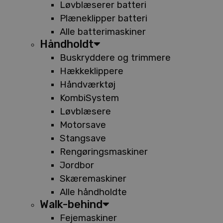
Løvblæserer batteri
Plæneklipper batteri
Alle batterimaskiner
Håndholdt
Buskryddere og trimmere
Hækkeklippere
Håndværktøj
KombiSystem
Løvblæsere
Motorsave
Stangsave
Rengøringsmaskiner
Jordbor
Skæremaskiner
Alle håndholdte
Walk-behind
Fejemaskiner