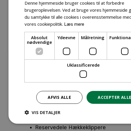
Tilbehør Entreprenørudstyr
Denne hjemmeside bruger cookies til at forbedre
Tilbehør Havetraktor
brugeroplevelsen. Ved at bruge vores hjemmeside g
du samtykke til alle cookies i overensstemmelse me
Tilbehør Hækkeklippere
vores cookiepolitik.
Læs mere
Tilbehør Motorsav
Tilbehør Kæder
Absolut
Ydeevne
Målretning
Funktiona
Tilbehør Sværd
nødvendige
Tilbehør Rengøringsmaskiner
Tilbehør Rider
Tilbehør Robotplæneklipper
Uklassificerede
Tilbehør Walk Behind
Reservedele
Reservedele Buskryddere
Reservedele Løvblæsere
AFVIS ALLE
ACCEPTER ALL
Reservedele Motorsave
Reservedele Plæneklippere
VIS DETALJER
Reservedele Robotplæneklippere
Reservedele Hækkeklippere