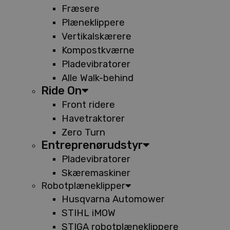
Fræsere
Plæneklippere
Vertikalskærere
Kompostkværne
Pladevibratorer
Alle Walk-behind
Ride On
Front ridere
Havetraktorer
Zero Turn
Entreprenørudstyr
Pladevibratorer
Skæremaskiner
Robotplæneklipper
Husqvarna Automower
STIHL iMOW
STIGA robotplæneklippere