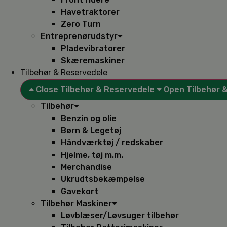
Havetraktorer
Zero Turn
Entreprenørudstyr
Pladevibratorer
Skæremaskiner
Tilbehør & Reservedele
Close Tilbehør & Reservedele
Open Tilbehør 
Tilbehør
Benzin og olie
Børn & Legetøj
Håndværktøj / redskaber
Hjelme, tøj m.m.
Merchandise
Ukrudtsbekæmpelse
Gavekort
Tilbehør Maskiner
Løvblæser/Løvsuger tilbehør