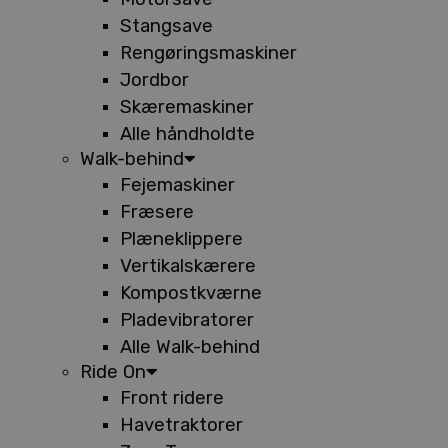
Stangsave
Rengøringsmaskiner
Jordbor
Skæremaskiner
Alle håndholdte
Walk-behind
Fejemaskiner
Fræsere
Plæneklippere
Vertikalskærere
Kompostkværne
Pladevibratorer
Alle Walk-behind
Ride On
Front ridere
Havetraktorer