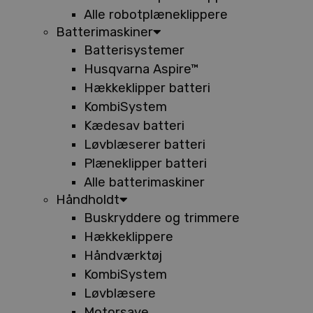
Alle robotplæneklippere
Batterimaskiner
Batterisystemer
Husqvarna Aspire™
Hækkeklipper batteri
KombiSystem
Kædesav batteri
Løvblæserer batteri
Plæneklipper batteri
Alle batterimaskiner
Håndholdt
Buskryddere og trimmere
Hækkeklippere
Håndværktøj
KombiSystem
Løvblæsere
Motorsave