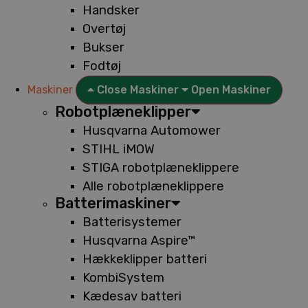
Handsker
Overtøj
Bukser
Fodtøj
Maskiner
Close Maskiner
Open Maskiner
Robotplæneklipper
Husqvarna Automower
STIHL iMOW
STIGA robotplæneklippere
Alle robotplæneklippere
Batterimaskiner
Batterisystemer
Husqvarna Aspire™
Hækkeklipper batteri
KombiSystem
Kædesav batteri