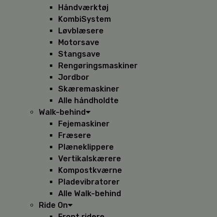
Håndværktøj
KombiSystem
Løvblæsere
Motorsave
Stangsave
Rengøringsmaskiner
Jordbor
Skæremaskiner
Alle håndholdte
Walk-behind
Fejemaskiner
Fræsere
Plæneklippere
Vertikalskærere
Kompostkværne
Pladevibratorer
Alle Walk-behind
Ride On
Front ridere