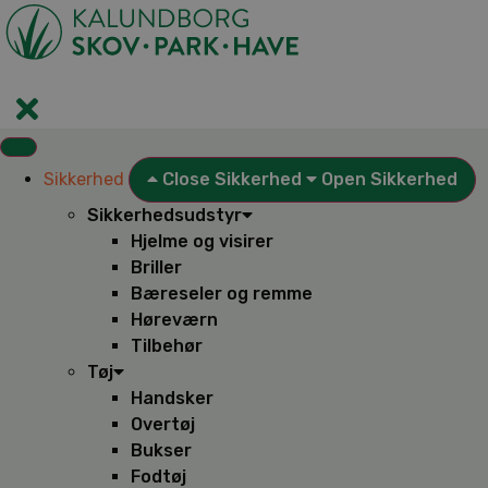
Videre
til
indhold
Sikkerhed
Close Sikkerhed
Open Sikkerhed
Sikkerhedsudstyr
Hjelme og visirer
Briller
Bæreseler og remme
Høreværn
Tilbehør
Tøj
Handsker
Overtøj
Bukser
Fodtøj