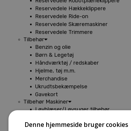
Reservedele Robotplæneklippere
Reservedele Hækkeklippere
Reservedele Ride-on
Reservedele Skæremaskiner
Reservedele Trimmere
Tilbehør
Benzin og olie
Børn & Legetøj
Håndværktøj / redskaber
Hjelme, tøj m.m.
Merchandise
Ukrudtsbekæmpelse
Gavekort
Tilbehør Maskiner
Løvblæser/Løvsuger tilbehør
Tilbehør Batterimaskiner
Denne hjemmeside bruger cookies
Tilbehør Buskryddere og Trimmere