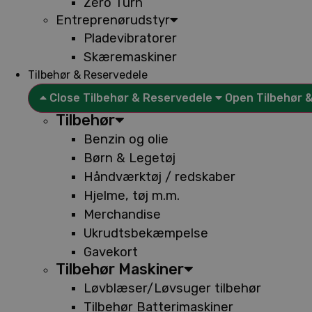
Zero Turn
Entreprenørudstyr
Pladevibratorer
Skæremaskiner
Tilbehør & Reservedele
Close Tilbehør & Reservedele
Open Tilbehør 
Tilbehør
Benzin og olie
Børn & Legetøj
Håndværktøj / redskaber
Hjelme, tøj m.m.
Merchandise
Ukrudtsbekæmpelse
Gavekort
Tilbehør Maskiner
Løvblæser/Løvsuger tilbehør
Tilbehør Batterimaskiner