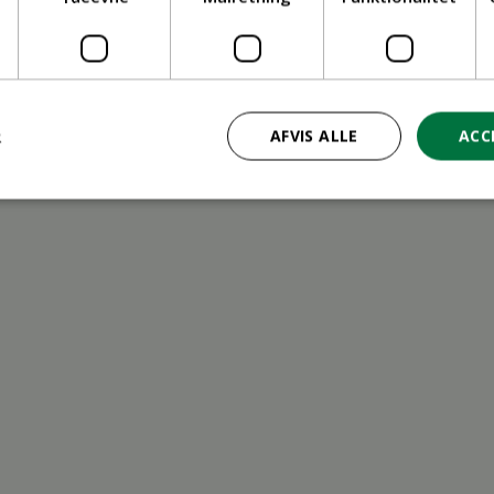
ritid
R
AFVIS ALLE
ACC