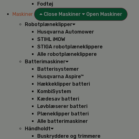
Fodtøj
Maskiner
Close Maskiner
Open Maskiner
Robotplæneklipper
Husqvarna Automower
STIHL iMOW
STIGA robotplæneklippere
Alle robotplæneklippere
Batterimaskiner
Batterisystemer
Husqvarna Aspire™
Hækkeklipper batteri
KombiSystem
Kædesav batteri
Løvblæserer batteri
Plæneklipper batteri
Alle batterimaskiner
Håndholdt
Buskryddere og trimmere