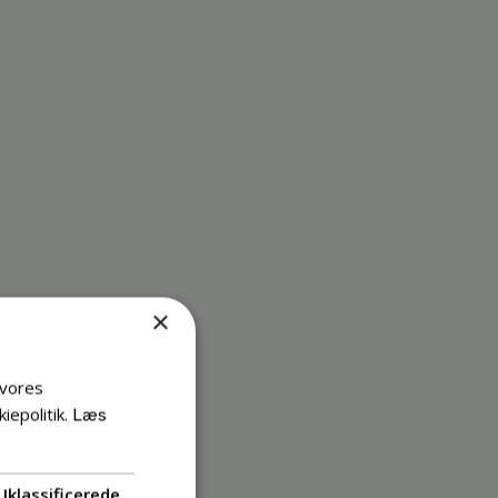
×
 vores
iepolitik.
Læs
Uklassificerede