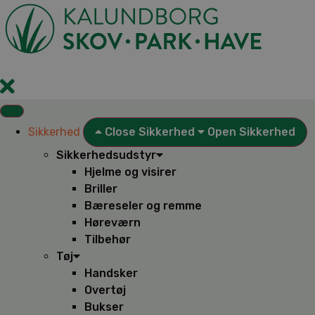
Videre
til
indhold
Sikkerhed
Close Sikkerhed
Open Sikkerhed
Sikkerhedsudstyr
Hjelme og visirer
Briller
Bæreseler og remme
Høreværn
Tilbehør
Tøj
Handsker
Overtøj
Bukser