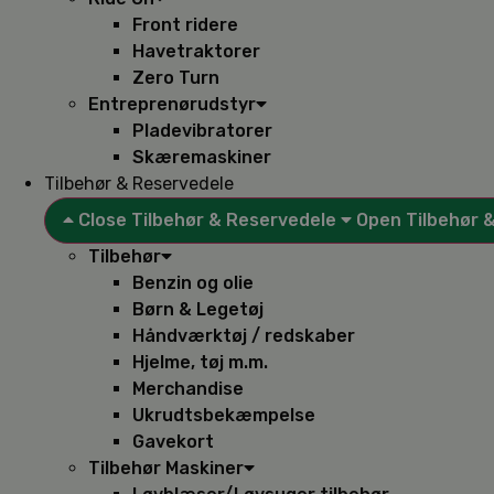
Front ridere
Havetraktorer
Zero Turn
Entreprenørudstyr
Pladevibratorer
Skæremaskiner
Tilbehør & Reservedele
Close Tilbehør & Reservedele
Open Tilbehør 
Tilbehør
Benzin og olie
Børn & Legetøj
Håndværktøj / redskaber
Hjelme, tøj m.m.
Merchandise
Ukrudtsbekæmpelse
Gavekort
Tilbehør Maskiner