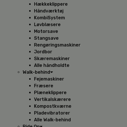
Hækkeklippere
Håndværktøj
KombiSystem
Løvblæsere
Motorsave
Stangsave
Rengøringsmaskiner
Jordbor
Skæremaskiner
Alle håndholdte
Walk-behind
Fejemaskiner
Fræsere
Plæneklippere
Vertikalskærere
Kompostkværne
Pladevibratorer
Alle Walk-behind
Ride On