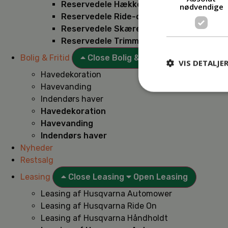
Reservedele Hækkeklippere
nødvendige
Reservedele Ride-on
Reservedele Skæremaskiner
Reservedele Trimmere
Bolig & Fritid
Close Bolig & Fritid
Open Bolig & F
VIS DETALJE
Havedekoration
Havevanding
Indendørs haver
Havedekoration
Havevanding
Indendørs haver
Nyheder
Restsalg
Leasing
Close Leasing
Open Leasing
Leasing af Husqvarna Automower
Leasing af Husqvarna Ride On
Leasing af Husqvarna Håndholdt