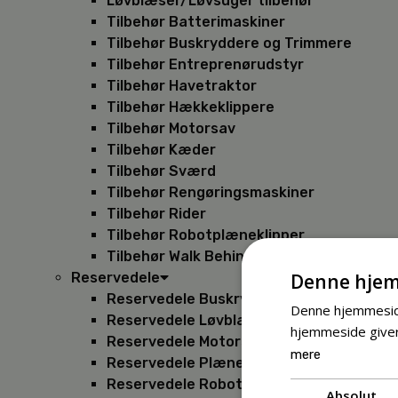
Løvblæser/Løvsuger tilbehør
Tilbehør Batterimaskiner
Tilbehør Buskryddere og Trimmere
Tilbehør Entreprenørudstyr
Tilbehør Havetraktor
Tilbehør Hækkeklippere
Tilbehør Motorsav
Tilbehør Kæder
Tilbehør Sværd
Tilbehør Rengøringsmaskiner
Tilbehør Rider
Tilbehør Robotplæneklipper
Tilbehør Walk Behind
Denne hjem
Reservedele
Reservedele Buskryddere
Denne hjemmeside
Reservedele Løvblæsere
hjemmeside giver
Reservedele Motorsave
mere
Reservedele Plæneklippere
Reservedele Robotplæneklippere
Absolut