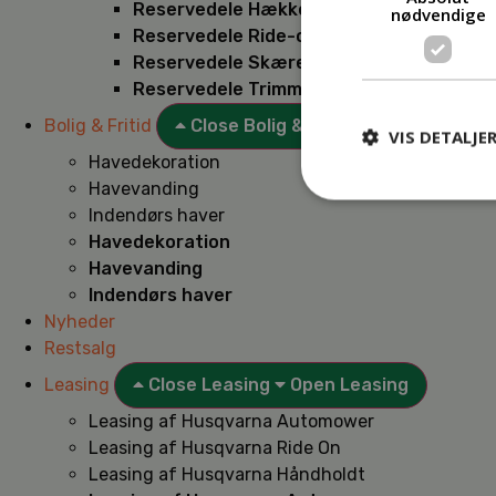
Reservedele Hækkeklippere
nødvendige
Reservedele Ride-on
Reservedele Skæremaskiner
Reservedele Trimmere
Bolig & Fritid
Close Bolig & Fritid
Open Bolig & F
VIS DETALJE
Havedekoration
Havevanding
Indendørs haver
Havedekoration
Havevanding
Indendørs haver
Nyheder
Restsalg
Leasing
Close Leasing
Open Leasing
Leasing af Husqvarna Automower
Leasing af Husqvarna Ride On
Leasing af Husqvarna Håndholdt