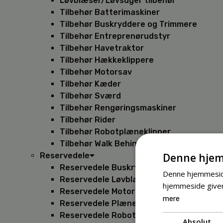
Løvblæser/Løvsuger tilbehør
Tilbehør Batterimaskiner
Tilbehør Buskryddere og Trimmere
Tilbehør Entreprenørudstyr
Tilbehør Havetraktor
Tilbehør Hækkeklippere
Tilbehør Motorsav
Tilbehør Kæder
Tilbehør Sværd
Tilbehør Rengøringsmaskiner
Tilbehør Rider
Tilbehør Robotplæneklipper
Tilbehør Walk Behind
Denne hjem
Reservedele
Reservedele Buskryddere
Denne hjemmeside
Reservedele Løvblæsere
hjemmeside giver
Reservedele Motorsave
mere
Reservedele Plæneklippere
Reservedele Robotplæneklippere
Absolut