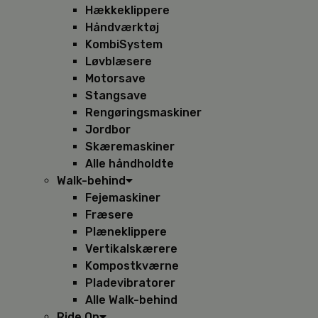
Hækkeklippere
Håndværktøj
KombiSystem
Løvblæsere
Motorsave
Stangsave
Rengøringsmaskiner
Jordbor
Skæremaskiner
Alle håndholdte
Walk-behind
Fejemaskiner
Fræsere
Plæneklippere
Vertikalskærere
Kompostkværne
Pladevibratorer
Alle Walk-behind
Ride On