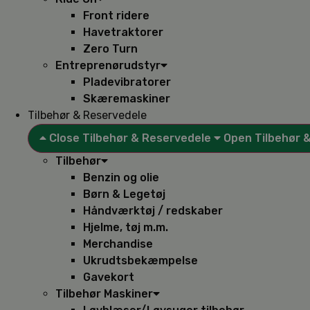
Front ridere
Havetraktorer
Zero Turn
Entreprenørudstyr
Pladevibratorer
Skæremaskiner
Tilbehør & Reservedele
Close Tilbehør & Reservedele
Open Tilbehør 
Tilbehør
Benzin og olie
Børn & Legetøj
Håndværktøj / redskaber
Hjelme, tøj m.m.
Merchandise
Ukrudtsbekæmpelse
Gavekort
Tilbehør Maskiner