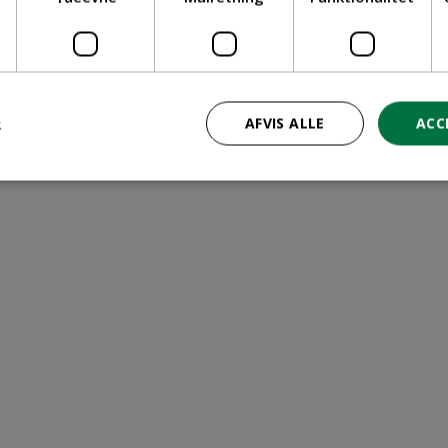
ritid
R
AFVIS ALLE
ACC