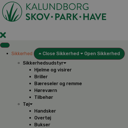
Videre
til
indhold
Sikkerhed
Close Sikkerhed
Open Sikkerhed
Sikkerhedsudstyr
Hjelme og visirer
Briller
Bæreseler og remme
Høreværn
Tilbehør
Tøj
Handsker
Overtøj
Bukser