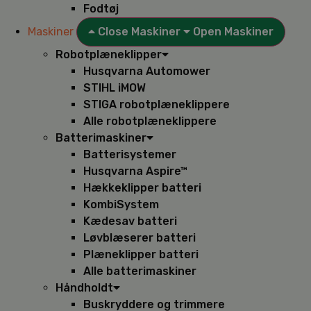
Fodtøj
Maskiner
Close Maskiner
Open Maskiner
Robotplæneklipper
Husqvarna Automower
STIHL iMOW
STIGA robotplæneklippere
Alle robotplæneklippere
Batterimaskiner
Batterisystemer
Husqvarna Aspire™
Hækkeklipper batteri
KombiSystem
Kædesav batteri
Løvblæserer batteri
Plæneklipper batteri
Alle batterimaskiner
Håndholdt
Buskryddere og trimmere