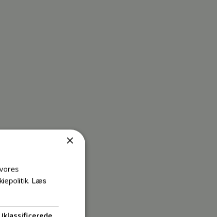
×
 vores
iepolitik.
Læs
Uklassificerede