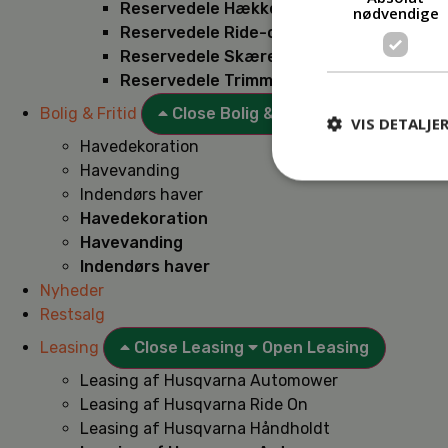
Reservedele Hækkeklippere
nødvendige
Reservedele Ride-on
Reservedele Skæremaskiner
Reservedele Trimmere
Bolig & Fritid
Close Bolig & Fritid
Open Bolig & F
VIS DETALJE
Havedekoration
Havevanding
Indendørs haver
Havedekoration
Havevanding
Indendørs haver
Nyheder
Restsalg
Leasing
Close Leasing
Open Leasing
Leasing af Husqvarna Automower
Leasing af Husqvarna Ride On
Leasing af Husqvarna Håndholdt