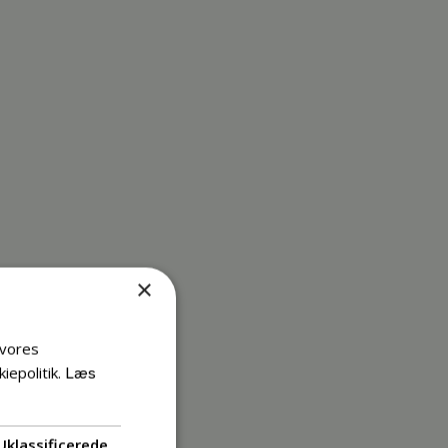
×
 vores
iepolitik.
Læs
Uklassificerede