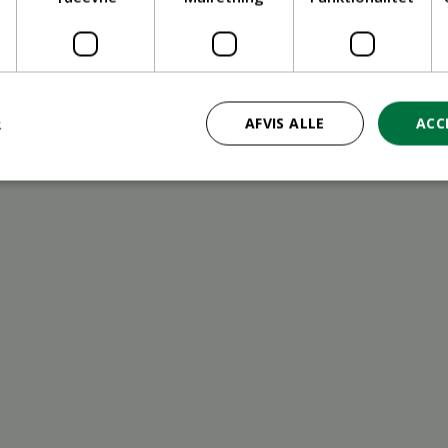
ritid
R
AFVIS ALLE
ACC