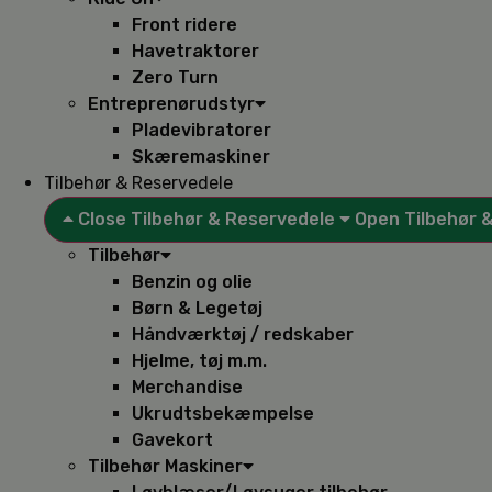
Front ridere
Havetraktorer
Zero Turn
Entreprenørudstyr
Pladevibratorer
Skæremaskiner
Tilbehør & Reservedele
Close Tilbehør & Reservedele
Open Tilbehør 
Tilbehør
Benzin og olie
Børn & Legetøj
Håndværktøj / redskaber
Hjelme, tøj m.m.
Merchandise
Ukrudtsbekæmpelse
Gavekort
Tilbehør Maskiner