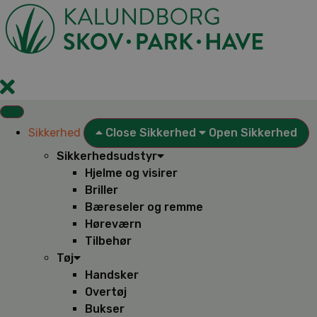
Videre
til
indhold
Sikkerhed
Close Sikkerhed
Open Sikkerhed
Sikkerhedsudstyr
Hjelme og visirer
Briller
Bæreseler og remme
Høreværn
Tilbehør
Tøj
Handsker
Overtøj
Bukser