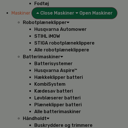
Fodtøj
Maskiner
Close Maskiner
Open Maskiner
Robotplæneklipper
Husqvarna Automower
STIHL iMOW
STIGA robotplæneklippere
Alle robotplæneklippere
Batterimaskiner
Batterisystemer
Husqvarna Aspire™
Hækkeklipper batteri
KombiSystem
Kædesav batteri
Løvblæserer batteri
Plæneklipper batteri
Alle batterimaskiner
Håndholdt
Buskryddere og trimmere