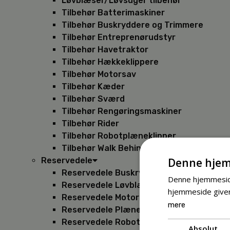
Løvblæser/Løvsuger tilbehør
Tilbehør Batterimaskiner
Tilbehør Buskryddere og Trimmere
Tilbehør Entreprenørudstyr
Tilbehør Havetraktor
Tilbehør Hækkeklippere
Tilbehør Motorsav
Tilbehør Kæder
Tilbehør Sværd
Tilbehør Rengøringsmaskiner
Tilbehør Rider
Tilbehør Robotplæneklipper
Tilbehør Walk Behind
Denne hjem
Reservedele
Reservedele Buskryddere
Denne hjemmeside
Reservedele Løvblæsere
hjemmeside giver
Reservedele Motorsave
mere
Reservedele Plæneklippere
Reservedele Robotplæneklippere
Absolut