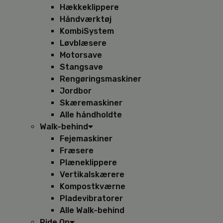
Hækkeklippere
Håndværktøj
KombiSystem
Løvblæsere
Motorsave
Stangsave
Rengøringsmaskiner
Jordbor
Skæremaskiner
Alle håndholdte
Walk-behind
Fejemaskiner
Fræsere
Plæneklippere
Vertikalskærere
Kompostkværne
Pladevibratorer
Alle Walk-behind
Ride On