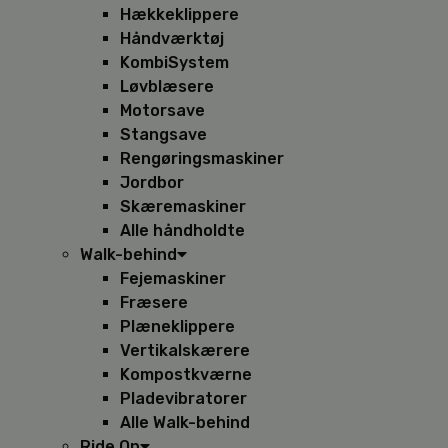
Hækkeklippere
Håndværktøj
KombiSystem
Løvblæsere
Motorsave
Stangsave
Rengøringsmaskiner
Jordbor
Skæremaskiner
Alle håndholdte
Walk-behind
Fejemaskiner
Fræsere
Plæneklippere
Vertikalskærere
Kompostkværne
Pladevibratorer
Alle Walk-behind
Ride On