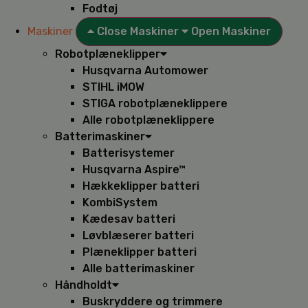
Fodtøj
Maskiner
Close Maskiner
Open Maskiner
Robotplæneklipper
Husqvarna Automower
STIHL iMOW
STIGA robotplæneklippere
Alle robotplæneklippere
Batterimaskiner
Batterisystemer
Husqvarna Aspire™
Hækkeklipper batteri
KombiSystem
Kædesav batteri
Løvblæserer batteri
Plæneklipper batteri
Alle batterimaskiner
Håndholdt
Buskryddere og trimmere