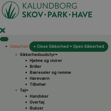
Videre
til
indhold
Sikkerhed
Close Sikkerhed
Open Sikkerhed
Sikkerhedsudstyr
Hjelme og visirer
Briller
Bæreseler og remme
Høreværn
Tilbehør
Tøj
Handsker
Overtøj
Bukser