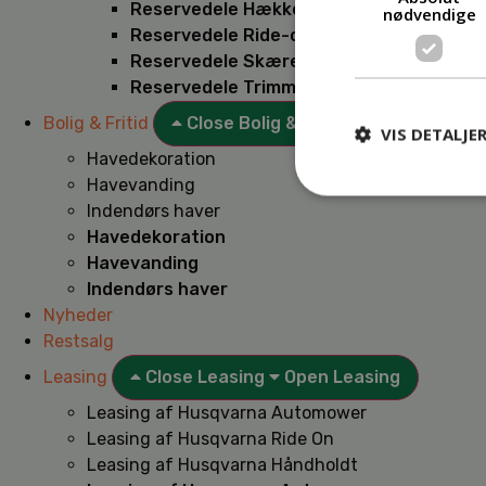
Reservedele Hækkeklippere
nødvendige
Reservedele Ride-on
Reservedele Skæremaskiner
Reservedele Trimmere
Bolig & Fritid
Close Bolig & Fritid
Open Bolig & F
VIS DETALJE
Havedekoration
Havevanding
Indendørs haver
Havedekoration
Havevanding
Indendørs haver
Nyheder
Restsalg
Leasing
Close Leasing
Open Leasing
Leasing af Husqvarna Automower
Leasing af Husqvarna Ride On
Leasing af Husqvarna Håndholdt