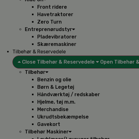
Front ridere
Havetraktorer
Zero Turn
Entreprenørudstyr
Pladevibratorer
Skæremaskiner
Tilbehør & Reservedele
Close Tilbehør & Reservedele
Open Tilbehør 
Tilbehør
Benzin og olie
Børn & Legetøj
Håndværktøj / redskaber
Hjelme, tøj m.m.
Merchandise
Ukrudtsbekæmpelse
Gavekort
Tilbehør Maskiner