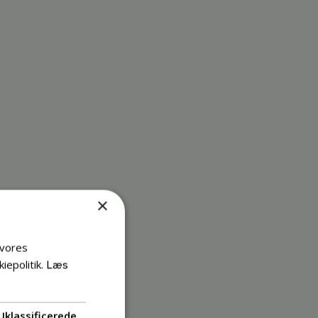
×
 vores
iepolitik.
Læs
Uklassificerede