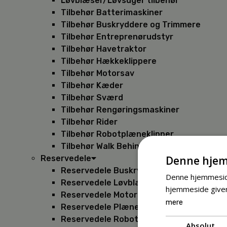
Løvblæser/Løvsuger tilbehør
Tilbehør Batterimaskiner
Tilbehør Buskryddere og Trimmere
Tilbehør Entreprenørudstyr
Tilbehør Havetraktor
Tilbehør Hækkeklippere
Tilbehør Motorsav
Tilbehør Kæder
Tilbehør Sværd
Tilbehør Rengøringsmaskiner
Tilbehør Rider
Tilbehør Robotplæneklipper
Tilbehør Walk Behind
Denne hjem
Reservedele
Reservedele Buskryddere
Denne hjemmeside
Reservedele Løvblæsere
hjemmeside giver
Reservedele Motorsave
mere
Reservedele Plæneklippere
Reservedele Robotplæneklippere
Absolut