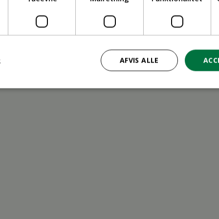
ritid
R
AFVIS ALLE
ACC