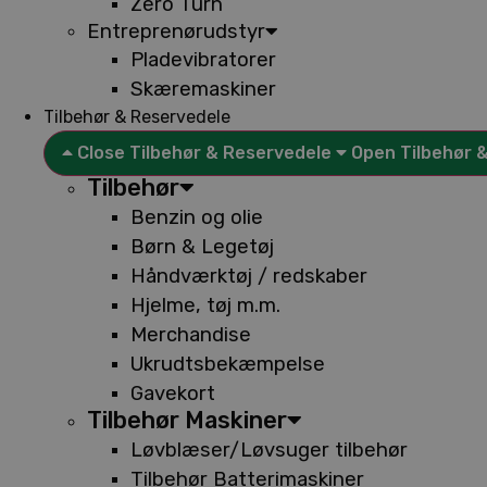
Zero Turn
Entreprenørudstyr
Pladevibratorer
Skæremaskiner
Tilbehør & Reservedele
Close Tilbehør & Reservedele
Open Tilbehør 
Tilbehør
Benzin og olie
Børn & Legetøj
Håndværktøj / redskaber
Hjelme, tøj m.m.
Merchandise
Ukrudtsbekæmpelse
Gavekort
Tilbehør Maskiner
Løvblæser/Løvsuger tilbehør
Tilbehør Batterimaskiner