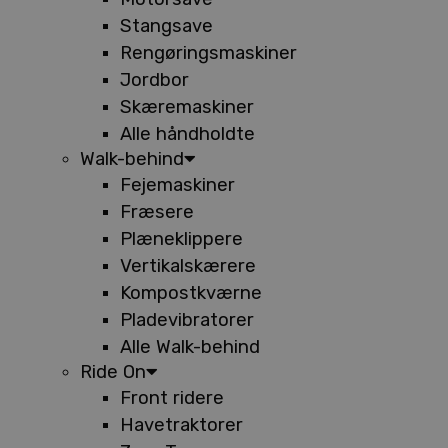
Stangsave
Rengøringsmaskiner
Jordbor
Skæremaskiner
Alle håndholdte
Walk-behind
Fejemaskiner
Fræsere
Plæneklippere
Vertikalskærere
Kompostkværne
Pladevibratorer
Alle Walk-behind
Ride On
Front ridere
Havetraktorer