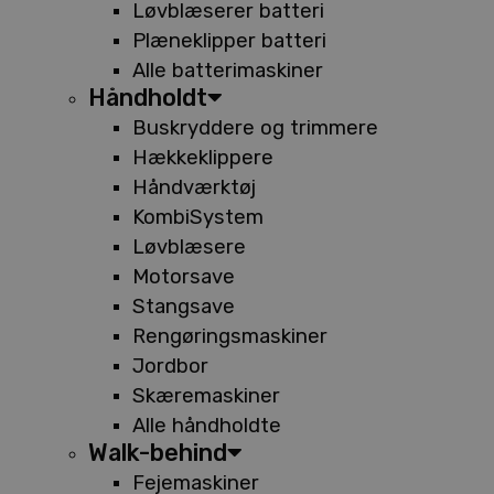
Løvblæserer batteri
Plæneklipper batteri
Alle batterimaskiner
Håndholdt
Buskryddere og trimmere
Hækkeklippere
Håndværktøj
KombiSystem
Løvblæsere
Motorsave
Stangsave
Rengøringsmaskiner
Jordbor
Skæremaskiner
Alle håndholdte
Walk-behind
Fejemaskiner