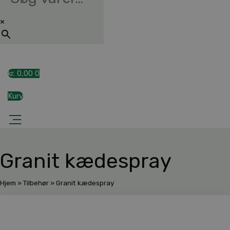
×
kr.
0,00
0
Kurv
Granit kædespray
Hjem
»
Tilbehør
»
Granit kædespray