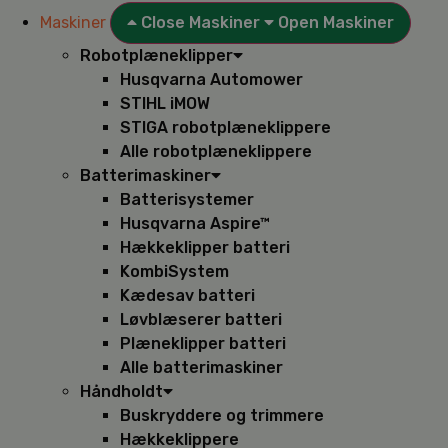
Maskiner
Close Maskiner
Open Maskiner
Robotplæneklipper
Husqvarna Automower
STIHL iMOW
STIGA robotplæneklippere
Alle robotplæneklippere
Batterimaskiner
Batterisystemer
Husqvarna Aspire™
Hækkeklipper batteri
KombiSystem
Kædesav batteri
Løvblæserer batteri
Plæneklipper batteri
Alle batterimaskiner
Håndholdt
Buskryddere og trimmere
Hækkeklippere