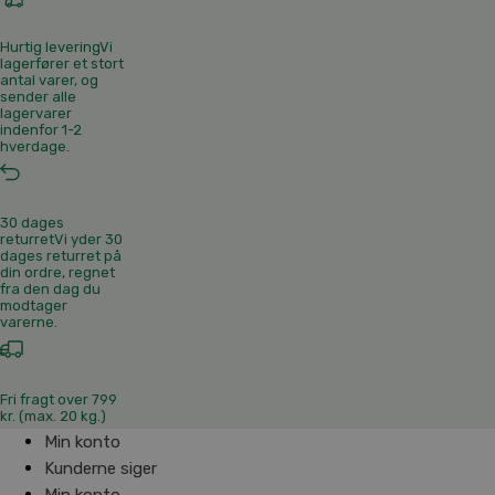
Hurtig levering
Vi
lagerfører et stort
antal varer, og
sender alle
lagervarer
indenfor 1-2
hverdage.
30 dages
returret
Vi yder 30
dages returret på
din ordre, regnet
fra den dag du
modtager
varerne.
Fri fragt over 799
kr. (max. 20 kg.)
Min konto
Kunderne siger
Min konto