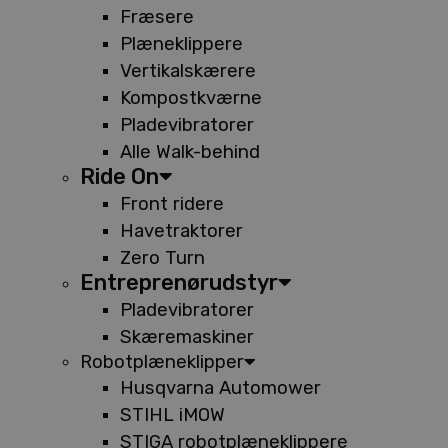
Fræsere
Plæneklippere
Vertikalskærere
Kompostkværne
Pladevibratorer
Alle Walk-behind
Ride On
Front ridere
Havetraktorer
Zero Turn
Entreprenørudstyr
Pladevibratorer
Skæremaskiner
Robotplæneklipper
Husqvarna Automower
STIHL iMOW
STIGA robotplæneklippere