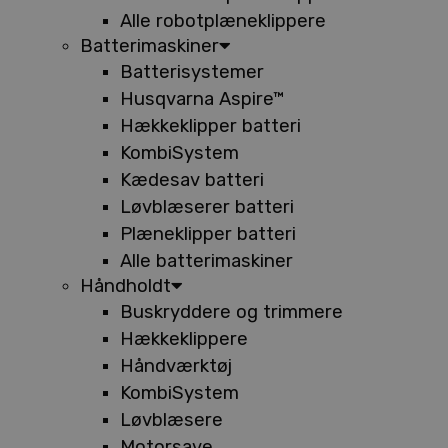
Alle robotplæneklippere
Batterimaskiner
Batterisystemer
Husqvarna Aspire™
Hækkeklipper batteri
KombiSystem
Kædesav batteri
Løvblæserer batteri
Plæneklipper batteri
Alle batterimaskiner
Håndholdt
Buskryddere og trimmere
Hækkeklippere
Håndværktøj
KombiSystem
Løvblæsere
Motorsave