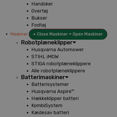
Handsker
Overtøj
Bukser
Fodtøj
Maskiner
Close Maskiner
Open Maskiner
Robotplæneklipper
Husqvarna Automower
STIHL iMOW
STIGA robotplæneklippere
Alle robotplæneklippere
Batterimaskiner
Batterisystemer
Husqvarna Aspire™
Hækkeklipper batteri
KombiSystem
Kædesav batteri