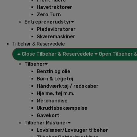
Havetraktorer
Zero Turn
Entreprenørudstyr
Pladevibratorer
Skæremaskiner
Tilbehør & Reservedele
Close Tilbehør & Reservedele
Open Tilbehør 
Tilbehør
Benzin og olie
Børn & Legetøj
Håndværktøj / redskaber
Hjelme, tøj m.m.
Merchandise
Ukrudtsbekæmpelse
Gavekort
Tilbehør Maskiner
Løvblæser/Løvsuger tilbehør