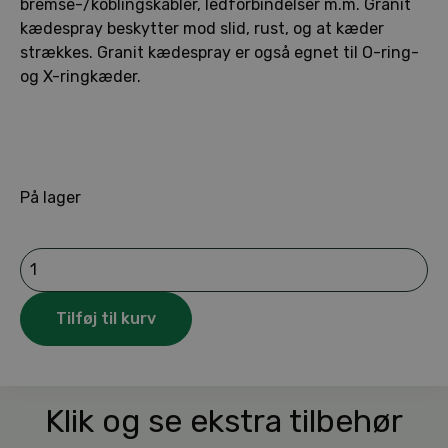
bremse-/koblingskabler, ledforbindelser m.m. Granit
kædespray beskytter mod slid, rust, og at kæder
strækkes. Granit kædespray er også egnet til O-ring-
og X-ringkæder.
På lager
Granit
kædespray
antal
Tilføj til kurv
Klik og se ekstra tilbehør