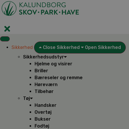
Videre
til
indhold
Sikkerhed
Close Sikkerhed
Open Sikkerhed
Sikkerhedsudstyr
Hjelme og visirer
Briller
Bæreseler og remme
Høreværn
Tilbehør
Tøj
Handsker
Overtøj
Bukser
Fodtøj