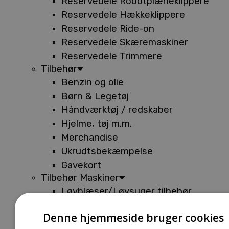
Reservedele Robotplæneklippere
Reservedele Hækkeklippere
Reservedele Ride-on
Reservedele Skæremaskiner
Reservedele Trimmere
Tilbehør
Benzin og olie
Børn & Legetøj
Håndværktøj / redskaber
Hjelme, tøj m.m.
Merchandise
Ukrudtsbekæmpelse
Gavekort
Tilbehør Maskiner
Løvblæser/Løvsuger tilbehør
Tilbehør Batterimaskiner
Denne hjemmeside bruger cookies
Tilbehør Buskryddere og Trimmere