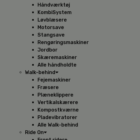
Håndværktøj
KombiSystem
Løvblæsere
Motorsave
Stangsave
Rengøringsmaskiner
Jordbor
Skæremaskiner
Alle håndholdte
Walk-behind
Fejemaskiner
Fræsere
Plæneklippere
Vertikalskærere
Kompostkværne
Pladevibratorer
Alle Walk-behind
Ride On
Front ridere