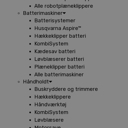
Alle robotplæneklippere
Batterimaskiner
Batterisystemer
Husqvarna Aspire™
Hækkeklipper batteri
KombiSystem
Kædesav batteri
Løvblæserer batteri
Plæneklipper batteri
Alle batterimaskiner
Håndholdt
Buskryddere og trimmere
Hækkeklippere
Håndværktøj
KombiSystem
Løvblæsere
Motorsave