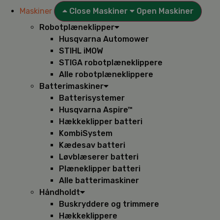
Maskiner
Close Maskiner
Open Maskiner
Robotplæneklipper
Husqvarna Automower
STIHL iMOW
STIGA robotplæneklippere
Alle robotplæneklippere
Batterimaskiner
Batterisystemer
Husqvarna Aspire™
Hækkeklipper batteri
KombiSystem
Kædesav batteri
Løvblæserer batteri
Plæneklipper batteri
Alle batterimaskiner
Håndholdt
Buskryddere og trimmere
Hækkeklippere