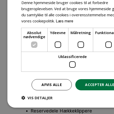
Tilbehør Entreprenørudstyr
Denne hjemmeside bruger cookies til at forbedre
Tilbehør Havetraktor
brugeroplevelsen. Ved at bruge vores hjemmeside g
du samtykke til alle cookies i overensstemmelse me
Tilbehør Hækkeklippere
vores cookiepolitik.
Læs mere
Tilbehør Motorsav
Tilbehør Kæder
Absolut
Ydeevne
Målretning
Funktiona
Tilbehør Sværd
nødvendige
Tilbehør Rengøringsmaskiner
Tilbehør Rider
Tilbehør Robotplæneklipper
Uklassificerede
Tilbehør Walk Behind
Reservedele
Reservedele Buskryddere
Reservedele Løvblæsere
AFVIS ALLE
ACCEPTER ALL
Reservedele Motorsave
Reservedele Plæneklippere
VIS DETALJER
Reservedele Robotplæneklippere
Reservedele Hækkeklippere