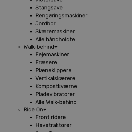
Stangsave
Rengøringsmaskiner
Jordbor
Skæremaskiner
Alle håndholdte
Walk-behind
Fejemaskiner
Fræsere
Plæneklippere
Vertikalskærere
Kompostkværne
Pladevibratorer
Alle Walk-behind
Ride On
Front ridere
Havetraktorer