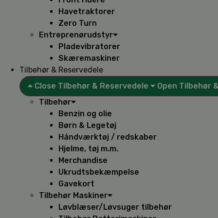
Havetraktorer
Zero Turn
Entreprenørudstyr
Pladevibratorer
Skæremaskiner
Tilbehør & Reservedele
Close Tilbehør & Reservedele
Open Tilbehør 
Tilbehør
Benzin og olie
Børn & Legetøj
Håndværktøj / redskaber
Hjelme, tøj m.m.
Merchandise
Ukrudtsbekæmpelse
Gavekort
Tilbehør Maskiner
Løvblæser/Løvsuger tilbehør