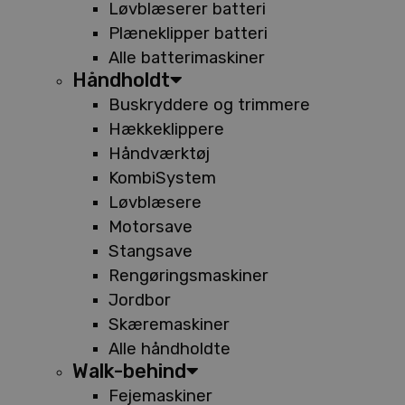
Løvblæserer batteri
Plæneklipper batteri
Alle batterimaskiner
Håndholdt
Buskryddere og trimmere
Hækkeklippere
Håndværktøj
KombiSystem
Løvblæsere
Motorsave
Stangsave
Rengøringsmaskiner
Jordbor
Skæremaskiner
Alle håndholdte
Walk-behind
Fejemaskiner