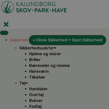
Videre
til
indhold
Sikkerhed
Close Sikkerhed
Open Sikkerhed
Sikkerhedsudstyr
Hjelme og visirer
Briller
Bæreseler og remme
Høreværn
Tilbehør
Tøj
Handsker
Overtøj
Bukser
Fodtøj