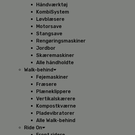
Håndværktøj
KombiSystem
Løvblæsere
Motorsave
Stangsave
Rengøringsmaskiner
Jordbor
Skæremaskiner
Alle håndholdte
Walk-behind
Fejemaskiner
Fræsere
Plæneklippere
Vertikalskærere
Kompostkværne
Pladevibratorer
Alle Walk-behind
Ride On
Front ridere