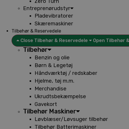
Zero Turn
Entreprenørudstyr
Pladevibratorer
Skæremaskiner
Tilbehør & Reservedele
Close Tilbehør & Reservedele
Open Tilbehør 
Tilbehør
Benzin og olie
Børn & Legetøj
Håndværktøj / redskaber
Hjelme, tøj m.m.
Merchandise
Ukrudtsbekæmpelse
Gavekort
Tilbehør Maskiner
Løvblæser/Løvsuger tilbehør
Tilbehør Batterimaskiner