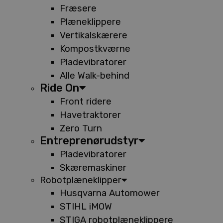
Fræsere
Plæneklippere
Vertikalskærere
Kompostkværne
Pladevibratorer
Alle Walk-behind
Ride On
Front ridere
Havetraktorer
Zero Turn
Entreprenørudstyr
Pladevibratorer
Skæremaskiner
Robotplæneklipper
Husqvarna Automower
STIHL iMOW
STIGA robotplæneklippere