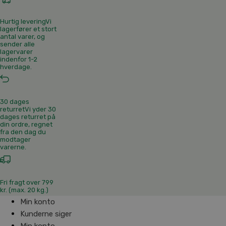
Hurtig levering
Vi
lagerfører et stort
antal varer, og
sender alle
lagervarer
indenfor 1-2
hverdage.
30 dages
returret
Vi yder 30
dages returret på
din ordre, regnet
fra den dag du
modtager
varerne.
Fri fragt over 799
kr. (max. 20 kg.)
Min konto
Kunderne siger
Min konto