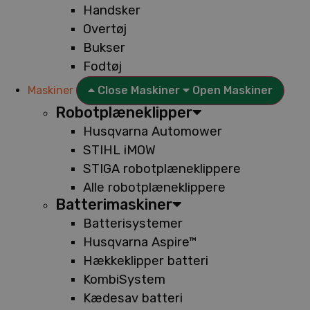
Handsker
Overtøj
Bukser
Fodtøj
Maskiner
Close Maskiner
Open Maskiner
Robotplæneklipper
Husqvarna Automower
STIHL iMOW
STIGA robotplæneklippere
Alle robotplæneklippere
Batterimaskiner
Batterisystemer
Husqvarna Aspire™
Hækkeklipper batteri
KombiSystem
Kædesav batteri