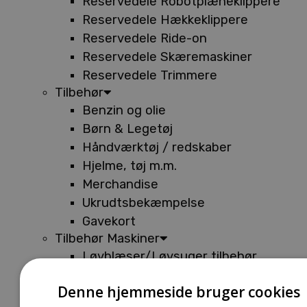
Reservedele Robotplæneklippere
Reservedele Hækkeklippere
Reservedele Ride-on
Reservedele Skæremaskiner
Reservedele Trimmere
Tilbehør
Benzin og olie
Børn & Legetøj
Håndværktøj / redskaber
Hjelme, tøj m.m.
Merchandise
Ukrudtsbekæmpelse
Gavekort
Tilbehør Maskiner
Løvblæser/Løvsuger tilbehør
Tilbehør Batterimaskiner
Denne hjemmeside bruger cookies
Tilbehør Buskryddere og Trimmere