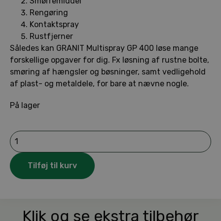
Smørremiddel
Rengøring
Kontaktspray
Rustfjerner
Således kan GRANIT Multispray GP 400 løse mange
forskellige opgaver for dig. Fx løsning af rustne bolte,
smøring af hængsler og bøsninger, samt vedligehold
af plast- og metaldele, for bare at nævne nogle.
På lager
GRANIT
Multispray
GP
400
Tilføj til kurv
antal
Klik og se ekstra tilbehør