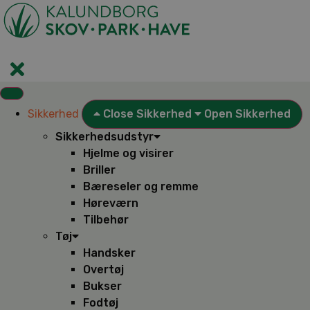
Videre
til
indhold
Sikkerhed
Close Sikkerhed
Open Sikkerhed
Sikkerhedsudstyr
Hjelme og visirer
Briller
Bæreseler og remme
Høreværn
Tilbehør
Tøj
Handsker
Overtøj
Bukser
Fodtøj