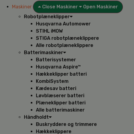
Maskiner
Close Maskiner
Open Maskiner
Robotplæneklipper
Husqvarna Automower
STIHL iMOW
STIGA robotplæneklippere
Alle robotplæneklippere
Batterimaskiner
Batterisystemer
Husqvarna Aspire™
Hækkeklipper batteri
KombiSystem
Kædesav batteri
Løvblæserer batteri
Plæneklipper batteri
Alle batterimaskiner
Håndholdt
Buskryddere og trimmere
Hækkeklippere