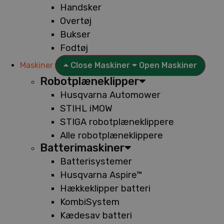
Handsker
Overtøj
Bukser
Fodtøj
Maskiner
Close Maskiner
Open Maskiner
Robotplæneklipper
Husqvarna Automower
STIHL iMOW
STIGA robotplæneklippere
Alle robotplæneklippere
Batterimaskiner
Batterisystemer
Husqvarna Aspire™
Hækkeklipper batteri
KombiSystem
Kædesav batteri