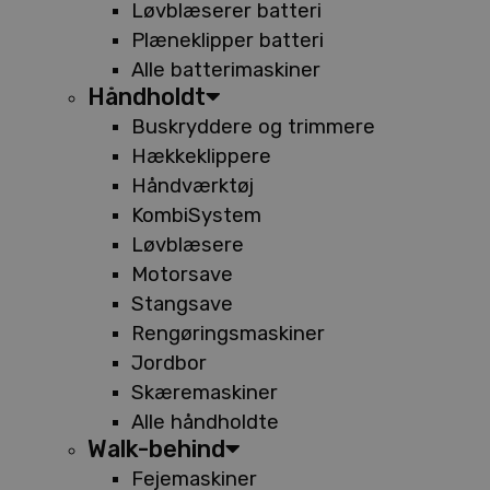
Løvblæserer batteri
Plæneklipper batteri
Alle batterimaskiner
Håndholdt
Buskryddere og trimmere
Hækkeklippere
Håndværktøj
KombiSystem
Løvblæsere
Motorsave
Stangsave
Rengøringsmaskiner
Jordbor
Skæremaskiner
Alle håndholdte
Walk-behind
Fejemaskiner