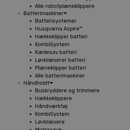
Alle robotplæneklippere
Batterimaskiner
Batterisystemer
Husqvarna Aspire™
Hækkeklipper batteri
KombiSystem
Kædesav batteri
Løvblæserer batteri
Plæneklipper batteri
Alle batterimaskiner
Håndholdt
Buskryddere og trimmere
Hækkeklippere
Håndværktøj
KombiSystem
Løvblæsere
Motorsave