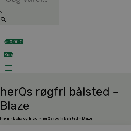
×
kr.
0,00
0
Kurv
herQs røgfri bålsted –
Blaze
Hjem
»
Bolig og fritid
»
herQs røgfri bålsted – Blaze