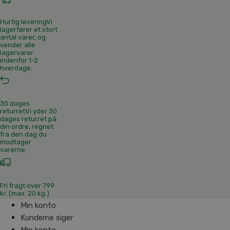
Hurtig levering
Vi
lagerfører et stort
antal varer, og
sender alle
lagervarer
indenfor 1-2
hverdage.
30 dages
returret
Vi yder 30
dages returret på
din ordre, regnet
fra den dag du
modtager
varerne.
Fri fragt over 799
kr. (max. 20 kg.)
Min konto
Kunderne siger
Min konto