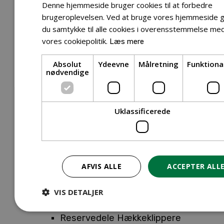
Tilbehør Entreprenørudstyr
Denne hjemmeside bruger cookies til at forbedre
Tilbehør Havetraktor
brugeroplevelsen. Ved at bruge vores hjemmeside g
du samtykke til alle cookies i overensstemmelse me
Tilbehør Hækkeklippere
vores cookiepolitik.
Læs mere
Tilbehør Motorsav
Tilbehør Kæder
Absolut
Ydeevne
Målretning
Funktiona
Tilbehør Sværd
nødvendige
Tilbehør Rengøringsmaskiner
Tilbehør Rider
Tilbehør Robotplæneklipper
Uklassificerede
Tilbehør Walk Behind
Reservedele
Reservedele Buskryddere
Reservedele Løvblæsere
AFVIS ALLE
ACCEPTER ALL
Reservedele Motorsave
Reservedele Plæneklippere
VIS DETALJER
Reservedele Robotplæneklippere
Reservedele Hækkeklippere