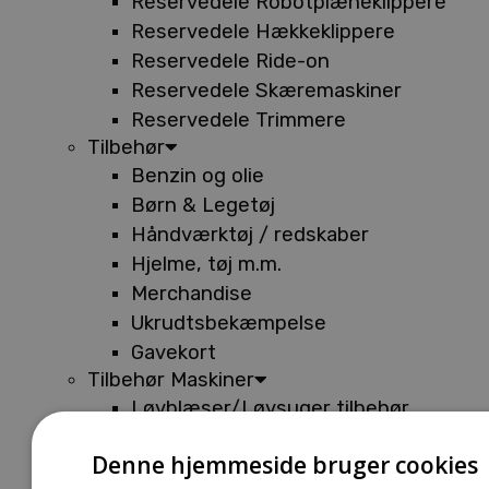
Reservedele Robotplæneklippere
Reservedele Hækkeklippere
Reservedele Ride-on
Reservedele Skæremaskiner
Reservedele Trimmere
Tilbehør
Benzin og olie
Børn & Legetøj
Håndværktøj / redskaber
Hjelme, tøj m.m.
Merchandise
Ukrudtsbekæmpelse
Gavekort
Tilbehør Maskiner
Løvblæser/Løvsuger tilbehør
Tilbehør Batterimaskiner
Denne hjemmeside bruger cookies
Tilbehør Buskryddere og Trimmere