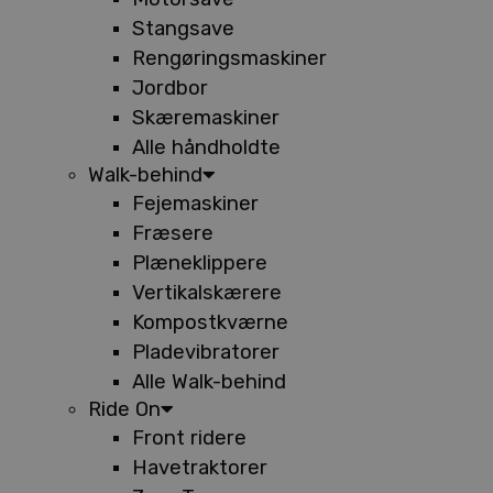
Stangsave
Rengøringsmaskiner
Jordbor
Skæremaskiner
Alle håndholdte
Walk-behind
Fejemaskiner
Fræsere
Plæneklippere
Vertikalskærere
Kompostkværne
Pladevibratorer
Alle Walk-behind
Ride On
Front ridere
Havetraktorer