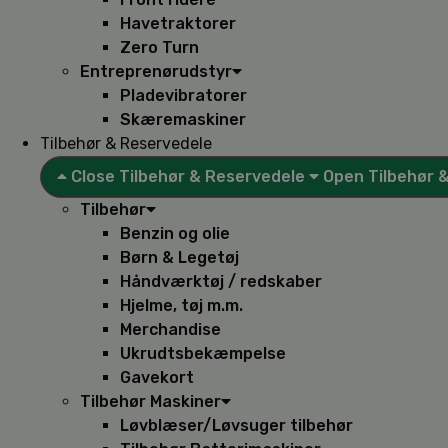
Havetraktorer
Zero Turn
Entreprenørudstyr
Pladevibratorer
Skæremaskiner
Tilbehør & Reservedele
Close Tilbehør & Reservedele
Open Tilbehør 
Tilbehør
Benzin og olie
Børn & Legetøj
Håndværktøj / redskaber
Hjelme, tøj m.m.
Merchandise
Ukrudtsbekæmpelse
Gavekort
Tilbehør Maskiner
Løvblæser/Løvsuger tilbehør