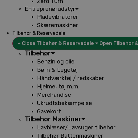
Zero Turn
Entreprenørudstyr
Pladevibratorer
Skæremaskiner
Tilbehør & Reservedele
Close Tilbehør & Reservedele
Open Tilbehør 
Tilbehør
Benzin og olie
Børn & Legetøj
Håndværktøj / redskaber
Hjelme, tøj m.m.
Merchandise
Ukrudtsbekæmpelse
Gavekort
Tilbehør Maskiner
Løvblæser/Løvsuger tilbehør
Tilbehør Batterimaskiner