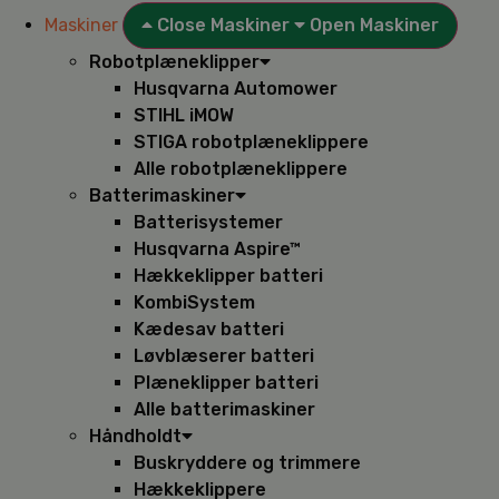
Maskiner
Close Maskiner
Open Maskiner
Robotplæneklipper
Husqvarna Automower
STIHL iMOW
STIGA robotplæneklippere
Alle robotplæneklippere
Batterimaskiner
Batterisystemer
Husqvarna Aspire™
Hækkeklipper batteri
KombiSystem
Kædesav batteri
Løvblæserer batteri
Plæneklipper batteri
Alle batterimaskiner
Håndholdt
Buskryddere og trimmere
Hækkeklippere