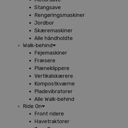
Stangsave
Rengøringsmaskiner
Jordbor
Skæremaskiner
Alle håndholdte
Walk-behind
Fejemaskiner
Fræsere
Plæneklippere
Vertikalskærere
Kompostkværne
Pladevibratorer
Alle Walk-behind
Ride On
Front ridere
Havetraktorer