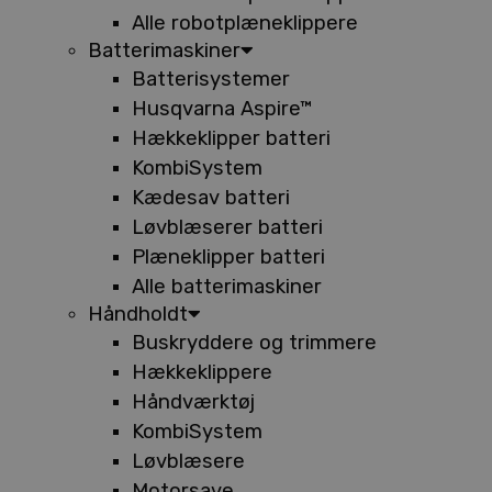
Alle robotplæneklippere
Batterimaskiner
Batterisystemer
Husqvarna Aspire™
Hækkeklipper batteri
KombiSystem
Kædesav batteri
Løvblæserer batteri
Plæneklipper batteri
Alle batterimaskiner
Håndholdt
Buskryddere og trimmere
Hækkeklippere
Håndværktøj
KombiSystem
Løvblæsere
Motorsave