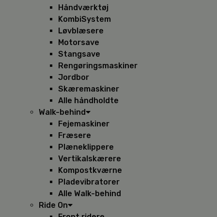
Håndværktøj
KombiSystem
Løvblæsere
Motorsave
Stangsave
Rengøringsmaskiner
Jordbor
Skæremaskiner
Alle håndholdte
Walk-behind
Fejemaskiner
Fræsere
Plæneklippere
Vertikalskærere
Kompostkværne
Pladevibratorer
Alle Walk-behind
Ride On
Front ridere