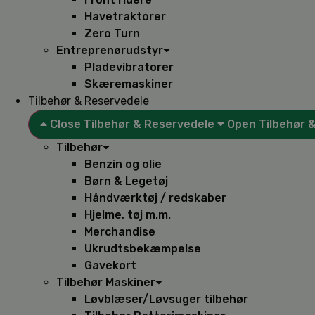
Havetraktorer
Zero Turn
Entreprenørudstyr
Pladevibratorer
Skæremaskiner
Tilbehør & Reservedele
Close Tilbehør & Reservedele
Open Tilbehør 
Tilbehør
Benzin og olie
Børn & Legetøj
Håndværktøj / redskaber
Hjelme, tøj m.m.
Merchandise
Ukrudtsbekæmpelse
Gavekort
Tilbehør Maskiner
Løvblæser/Løvsuger tilbehør