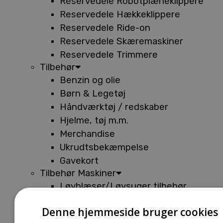
Reservedele Robotplæneklippere
Reservedele Hækkeklippere
Reservedele Ride-on
Reservedele Skæremaskiner
Reservedele Trimmere
Tilbehør
Benzin og olie
Børn & Legetøj
Håndværktøj / redskaber
Hjelme, tøj m.m.
Merchandise
Ukrudtsbekæmpelse
Gavekort
Tilbehør Maskiner
Løvblæser/Løvsuger tilbehør
Tilbehør Batterimaskiner
Denne hjemmeside bruger cookies
Tilbehør Buskryddere og Trimmere