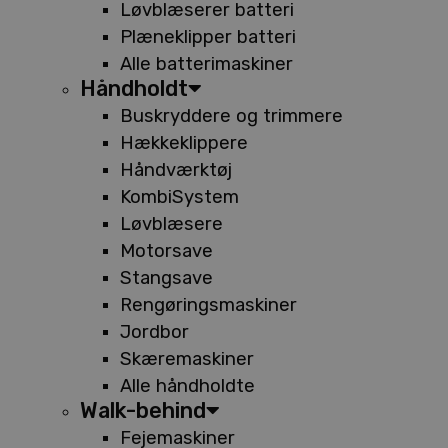
Løvblæserer batteri
Plæneklipper batteri
Alle batterimaskiner
Håndholdt
Buskryddere og trimmere
Hækkeklippere
Håndværktøj
KombiSystem
Løvblæsere
Motorsave
Stangsave
Rengøringsmaskiner
Jordbor
Skæremaskiner
Alle håndholdte
Walk-behind
Fejemaskiner