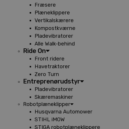
Fræsere
Plæneklippere
Vertikalskærere
Kompostkværne
Pladevibratorer
Alle Walk-behind
Ride On
Front ridere
Havetraktorer
Zero Turn
Entreprenørudstyr
Pladevibratorer
Skæremaskiner
Robotplæneklipper
Husqvarna Automower
STIHL iMOW
STIGA robotplæneklippere