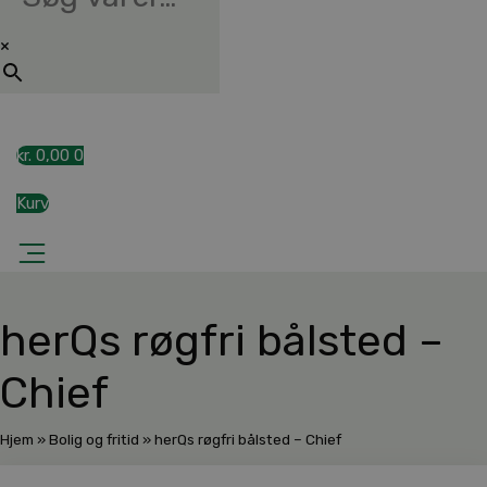
×
kr.
0,00
0
Kurv
herQs røgfri bålsted –
Chief
Hjem
»
Bolig og fritid
»
herQs røgfri bålsted – Chief