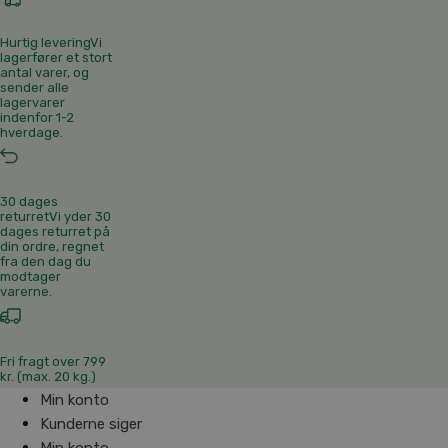
Hurtig levering
Vi
lagerfører et stort
antal varer, og
sender alle
lagervarer
indenfor 1-2
hverdage.
30 dages
returret
Vi yder 30
dages returret på
din ordre, regnet
fra den dag du
modtager
varerne.
Fri fragt over 799
kr. (max. 20 kg.)
Min konto
Kunderne siger
Min konto