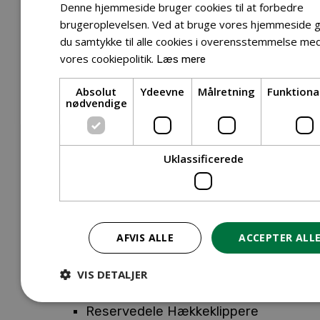
Tilbehør Entreprenørudstyr
Denne hjemmeside bruger cookies til at forbedre
Tilbehør Havetraktor
brugeroplevelsen. Ved at bruge vores hjemmeside g
du samtykke til alle cookies i overensstemmelse me
Tilbehør Hækkeklippere
vores cookiepolitik.
Læs mere
Tilbehør Motorsav
Tilbehør Kæder
Absolut
Ydeevne
Målretning
Funktiona
Tilbehør Sværd
nødvendige
Tilbehør Rengøringsmaskiner
Tilbehør Rider
Tilbehør Robotplæneklipper
Uklassificerede
Tilbehør Walk Behind
Reservedele
Reservedele Buskryddere
Reservedele Løvblæsere
AFVIS ALLE
ACCEPTER ALL
Reservedele Motorsave
Reservedele Plæneklippere
VIS DETALJER
Reservedele Robotplæneklippere
Reservedele Hækkeklippere