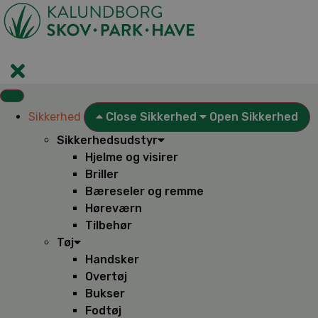
Videre
til
indhold
Sikkerhed
Close Sikkerhed
Open Sikkerhed
Sikkerhedsudstyr
Hjelme og visirer
Briller
Bæreseler og remme
Høreværn
Tilbehør
Tøj
Handsker
Overtøj
Bukser
Fodtøj