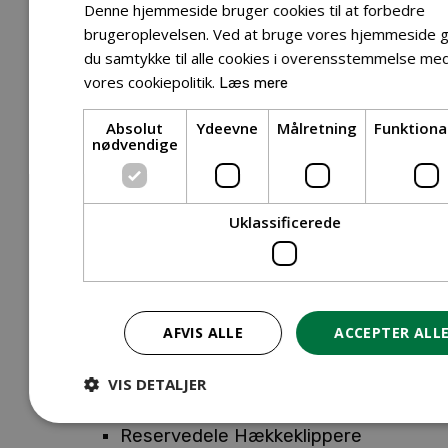
Tilbehør Entreprenørudstyr
Denne hjemmeside bruger cookies til at forbedre
Tilbehør Havetraktor
brugeroplevelsen. Ved at bruge vores hjemmeside g
du samtykke til alle cookies i overensstemmelse me
Tilbehør Hækkeklippere
vores cookiepolitik.
Læs mere
Tilbehør Motorsav
Tilbehør Kæder
Absolut
Ydeevne
Målretning
Funktiona
Tilbehør Sværd
nødvendige
Tilbehør Rengøringsmaskiner
Tilbehør Rider
Tilbehør Robotplæneklipper
Uklassificerede
Tilbehør Walk Behind
Reservedele
Reservedele Buskryddere
Reservedele Løvblæsere
AFVIS ALLE
ACCEPTER ALL
Reservedele Motorsave
Reservedele Plæneklippere
VIS DETALJER
Reservedele Robotplæneklippere
Reservedele Hækkeklippere