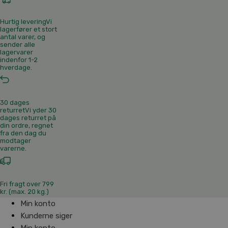
Hurtig levering
Vi
lagerfører et stort
antal varer, og
sender alle
lagervarer
indenfor 1-2
hverdage.
30 dages
returret
Vi yder 30
dages returret på
din ordre, regnet
fra den dag du
modtager
varerne.
Fri fragt over 799
kr. (max. 20 kg.)
Min konto
Kunderne siger
Min konto