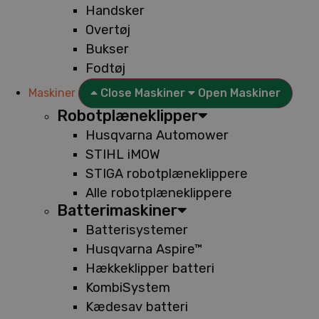
Handsker
Overtøj
Bukser
Fodtøj
Maskiner
Close Maskiner
Open Maskiner
Robotplæneklipper
Husqvarna Automower
STIHL iMOW
STIGA robotplæneklippere
Alle robotplæneklippere
Batterimaskiner
Batterisystemer
Husqvarna Aspire™
Hækkeklipper batteri
KombiSystem
Kædesav batteri