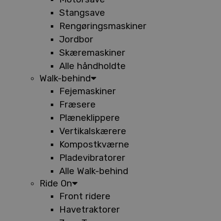
Stangsave
Rengøringsmaskiner
Jordbor
Skæremaskiner
Alle håndholdte
Walk-behind
Fejemaskiner
Fræsere
Plæneklippere
Vertikalskærere
Kompostkværne
Pladevibratorer
Alle Walk-behind
Ride On
Front ridere
Havetraktorer