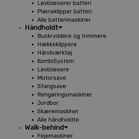
Løvblæserer batteri
Plæneklipper batteri
Alle batterimaskiner
Håndholdt
Buskryddere og trimmere
Hækkeklippere
Håndværktøj
KombiSystem
Løvblæsere
Motorsave
Stangsave
Rengøringsmaskiner
Jordbor
Skæremaskiner
Alle håndholdte
Walk-behind
Fejemaskiner