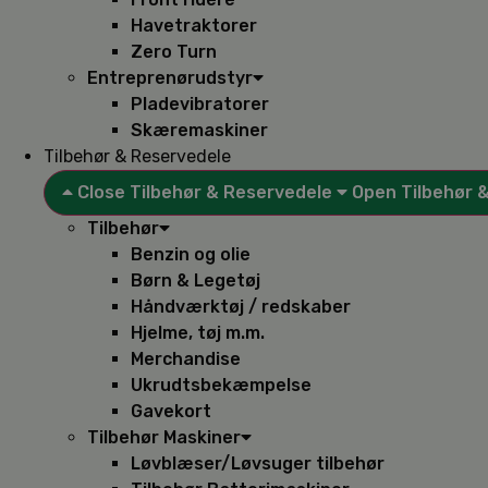
Havetraktorer
Zero Turn
Entreprenørudstyr
Pladevibratorer
Skæremaskiner
Tilbehør & Reservedele
Close Tilbehør & Reservedele
Open Tilbehør 
Tilbehør
Benzin og olie
Børn & Legetøj
Håndværktøj / redskaber
Hjelme, tøj m.m.
Merchandise
Ukrudtsbekæmpelse
Gavekort
Tilbehør Maskiner
Løvblæser/Løvsuger tilbehør