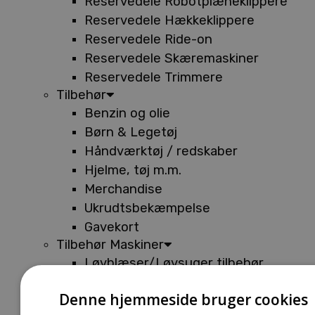
Reservedele Robotplæneklippere
Reservedele Hækkeklippere
Reservedele Ride-on
Reservedele Skæremaskiner
Reservedele Trimmere
Tilbehør
Benzin og olie
Børn & Legetøj
Håndværktøj / redskaber
Hjelme, tøj m.m.
Merchandise
Ukrudtsbekæmpelse
Gavekort
Tilbehør Maskiner
Løvblæser/Løvsuger tilbehør
Tilbehør Batterimaskiner
Denne hjemmeside bruger cookies
Tilbehør Buskryddere og Trimmere