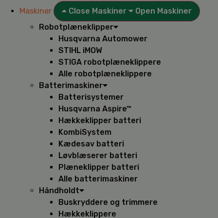
Maskiner
Close Maskiner
Open Maskiner
Robotplæneklipper
Husqvarna Automower
STIHL iMOW
STIGA robotplæneklippere
Alle robotplæneklippere
Batterimaskiner
Batterisystemer
Husqvarna Aspire™
Hækkeklipper batteri
KombiSystem
Kædesav batteri
Løvblæserer batteri
Plæneklipper batteri
Alle batterimaskiner
Håndholdt
Buskryddere og trimmere
Hækkeklippere