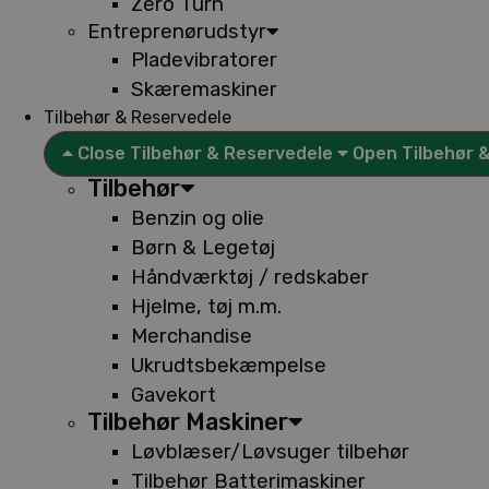
Zero Turn
Entreprenørudstyr
Pladevibratorer
Skæremaskiner
Tilbehør & Reservedele
Close Tilbehør & Reservedele
Open Tilbehør 
Tilbehør
Benzin og olie
Børn & Legetøj
Håndværktøj / redskaber
Hjelme, tøj m.m.
Merchandise
Ukrudtsbekæmpelse
Gavekort
Tilbehør Maskiner
Løvblæser/Løvsuger tilbehør
Tilbehør Batterimaskiner