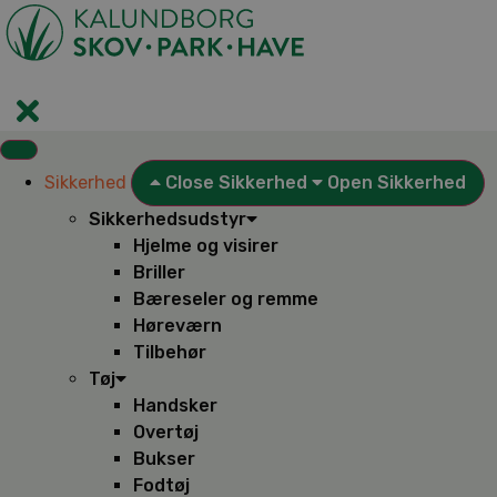
Videre
til
indhold
Sikkerhed
Close Sikkerhed
Open Sikkerhed
Sikkerhedsudstyr
Hjelme og visirer
Briller
Bæreseler og remme
Høreværn
Tilbehør
Tøj
Handsker
Overtøj
Bukser
Fodtøj