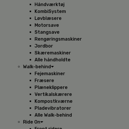
Håndværktøj
KombiSystem
Løvblæsere
Motorsave
Stangsave
Rengøringsmaskiner
Jordbor
Skæremaskiner
Alle håndholdte
Walk-behind
Fejemaskiner
Fræsere
Plæneklippere
Vertikalskærere
Kompostkværne
Pladevibratorer
Alle Walk-behind
Ride On
Front ridere