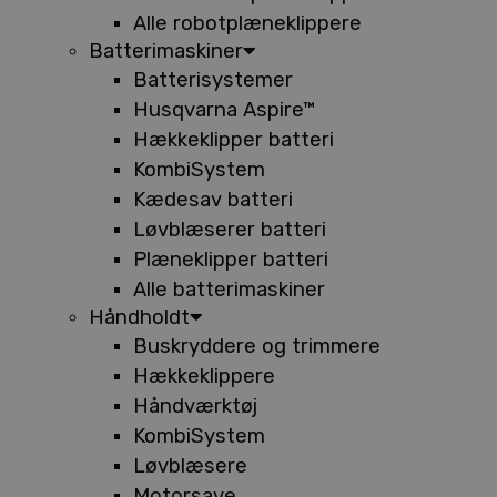
Alle robotplæneklippere
Batterimaskiner
Batterisystemer
Husqvarna Aspire™
Hækkeklipper batteri
KombiSystem
Kædesav batteri
Løvblæserer batteri
Plæneklipper batteri
Alle batterimaskiner
Håndholdt
Buskryddere og trimmere
Hækkeklippere
Håndværktøj
KombiSystem
Løvblæsere
Motorsave