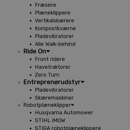
Fræsere
Plæneklippere
Vertikalskærere
Kompostkværne
Pladevibratorer
Alle Walk-behind
Ride On
Front ridere
Havetraktorer
Zero Turn
Entreprenørudstyr
Pladevibratorer
Skæremaskiner
Robotplæneklipper
Husqvarna Automower
STIHL iMOW
STIGA robotplæneklippere