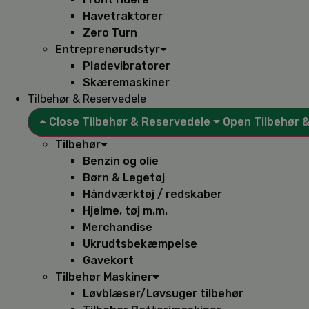
Havetraktorer
Zero Turn
Entreprenørudstyr
Pladevibratorer
Skæremaskiner
Tilbehør & Reservedele
Close Tilbehør & Reservedele
Open Tilbehør 
Tilbehør
Benzin og olie
Børn & Legetøj
Håndværktøj / redskaber
Hjelme, tøj m.m.
Merchandise
Ukrudtsbekæmpelse
Gavekort
Tilbehør Maskiner
Løvblæser/Løvsuger tilbehør