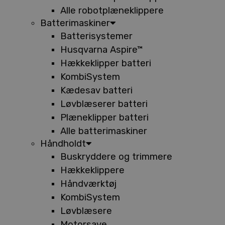
Alle robotplæneklippere
Batterimaskiner
Batterisystemer
Husqvarna Aspire™
Hækkeklipper batteri
KombiSystem
Kædesav batteri
Løvblæserer batteri
Plæneklipper batteri
Alle batterimaskiner
Håndholdt
Buskryddere og trimmere
Hækkeklippere
Håndværktøj
KombiSystem
Løvblæsere
Motorsave