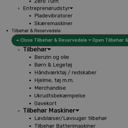
Zero Turn
Entreprenørudstyr
Pladevibratorer
Skæremaskiner
Tilbehør & Reservedele
Close Tilbehør & Reservedele
Open Tilbehør 
Tilbehør
Benzin og olie
Børn & Legetøj
Håndværktøj / redskaber
Hjelme, tøj m.m.
Merchandise
Ukrudtsbekæmpelse
Gavekort
Tilbehør Maskiner
Løvblæser/Løvsuger tilbehør
Tilbehør Batterimaskiner