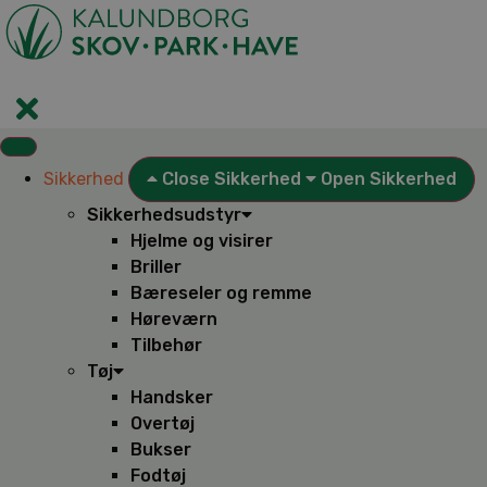
Videre
til
indhold
Sikkerhed
Close Sikkerhed
Open Sikkerhed
Sikkerhedsudstyr
Hjelme og visirer
Briller
Bæreseler og remme
Høreværn
Tilbehør
Tøj
Handsker
Overtøj
Bukser
Fodtøj