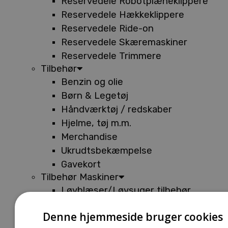
Reservedele Robotplæneklippere
Reservedele Hækkeklippere
Reservedele Ride-on
Reservedele Skæremaskiner
Reservedele Trimmere
Tilbehør
Benzin og olie
Børn & Legetøj
Håndværktøj / redskaber
Hjelme, tøj m.m.
Merchandise
Ukrudtsbekæmpelse
Gavekort
Tilbehør Maskiner
Løvblæser/Løvsuger tilbehør
Tilbehør Batterimaskiner
Denne hjemmeside bruger cookies
Tilbehør Buskryddere og Trimmere