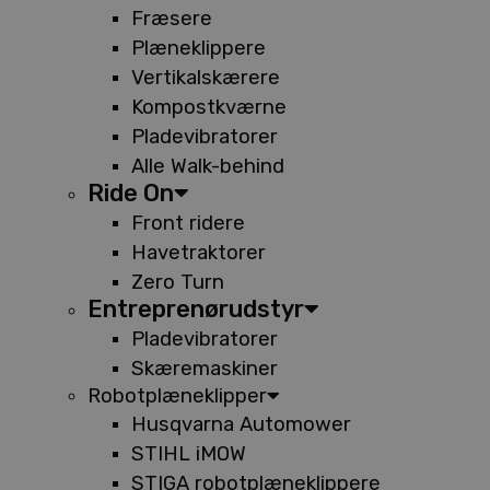
Fræsere
Plæneklippere
Vertikalskærere
Kompostkværne
Pladevibratorer
Alle Walk-behind
Ride On
Front ridere
Havetraktorer
Zero Turn
Entreprenørudstyr
Pladevibratorer
Skæremaskiner
Robotplæneklipper
Husqvarna Automower
STIHL iMOW
STIGA robotplæneklippere