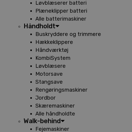
Løvblæserer batteri
Plæneklipper batteri
Alle batterimaskiner
Håndholdt
Buskryddere og trimmere
Hækkeklippere
Håndværktøj
KombiSystem
Løvblæsere
Motorsave
Stangsave
Rengøringsmaskiner
Jordbor
Skæremaskiner
Alle håndholdte
Walk-behind
Fejemaskiner