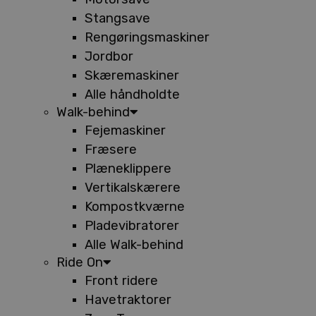
Stangsave
Rengøringsmaskiner
Jordbor
Skæremaskiner
Alle håndholdte
Walk-behind
Fejemaskiner
Fræsere
Plæneklippere
Vertikalskærere
Kompostkværne
Pladevibratorer
Alle Walk-behind
Ride On
Front ridere
Havetraktorer