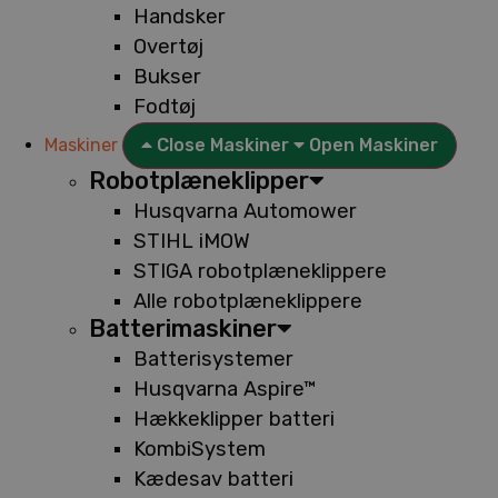
Handsker
Overtøj
Bukser
Fodtøj
Maskiner
Close Maskiner
Open Maskiner
Robotplæneklipper
Husqvarna Automower
STIHL iMOW
STIGA robotplæneklippere
Alle robotplæneklippere
Batterimaskiner
Batterisystemer
Husqvarna Aspire™
Hækkeklipper batteri
KombiSystem
Kædesav batteri