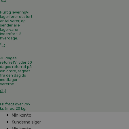
Hurtig levering
Vi
lagerfører et stort
antal varer, og
sender alle
lagervarer
indenfor 1-2
hverdage.
30 dages
returret
Vi yder 30
dages returret på
din ordre, regnet
fra den dag du
modtager
varerne.
Fri fragt over 799
kr. (max. 20 kg.)
Min konto
Kunderne siger
Min konto