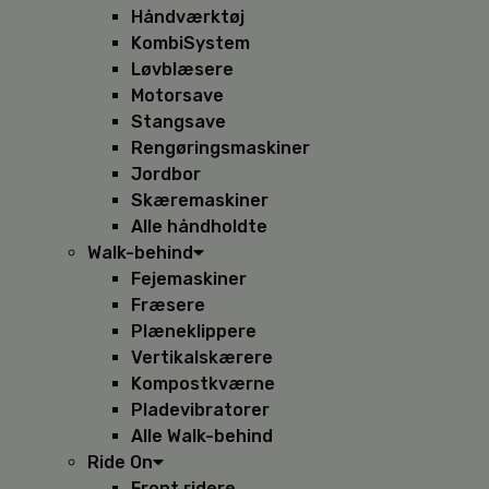
Håndværktøj
KombiSystem
Løvblæsere
Motorsave
Stangsave
Rengøringsmaskiner
Jordbor
Skæremaskiner
Alle håndholdte
Walk-behind
Fejemaskiner
Fræsere
Plæneklippere
Vertikalskærere
Kompostkværne
Pladevibratorer
Alle Walk-behind
Ride On
Front ridere