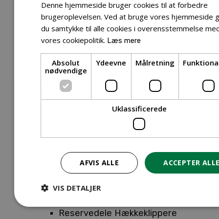
Tilbehør Entreprenørudstyr
Denne hjemmeside bruger cookies til at forbedre
Tilbehør Havetraktor
brugeroplevelsen. Ved at bruge vores hjemmeside g
du samtykke til alle cookies i overensstemmelse me
Tilbehør Hækkeklippere
vores cookiepolitik.
Læs mere
Tilbehør Motorsav
Tilbehør Kæder
Absolut
Ydeevne
Målretning
Funktiona
Tilbehør Sværd
nødvendige
Tilbehør Rengøringsmaskiner
Tilbehør Rider
Tilbehør Robotplæneklipper
Uklassificerede
Tilbehør Walk Behind
Reservedele
Reservedele Buskryddere
Reservedele Løvblæsere
AFVIS ALLE
ACCEPTER ALL
Reservedele Motorsave
Reservedele Plæneklippere
VIS DETALJER
Reservedele Robotplæneklippere
Reservedele Hækkeklippere