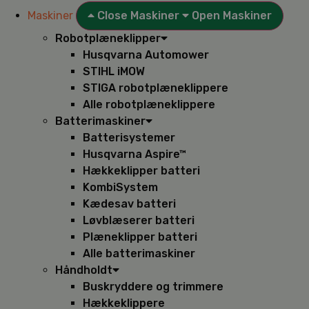
Maskiner
Close Maskiner
Open Maskiner
Robotplæneklipper
Husqvarna Automower
STIHL iMOW
STIGA robotplæneklippere
Alle robotplæneklippere
Batterimaskiner
Batterisystemer
Husqvarna Aspire™
Hækkeklipper batteri
KombiSystem
Kædesav batteri
Løvblæserer batteri
Plæneklipper batteri
Alle batterimaskiner
Håndholdt
Buskryddere og trimmere
Hækkeklippere