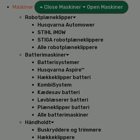
Maskiner
Close Maskiner
Open Maskiner
Robotplæneklipper
Husqvarna Automower
STIHL iMOW
STIGA robotplæneklippere
Alle robotplæneklippere
Batterimaskiner
Batterisystemer
Husqvarna Aspire™
Hækkeklipper batteri
KombiSystem
Kædesav batteri
Løvblæserer batteri
Plæneklipper batteri
Alle batterimaskiner
Håndholdt
Buskryddere og trimmere
Hækkeklippere