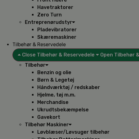
Havetraktorer
Zero Turn
Entreprenørudstyr
Pladevibratorer
Skæremaskiner
Tilbehør & Reservedele
Close Tilbehør & Reservedele
Open Tilbehør 
Tilbehør
Benzin og olie
Børn & Legetøj
Håndværktøj / redskaber
Hjelme, tøj m.m.
Merchandise
Ukrudtsbekæmpelse
Gavekort
Tilbehør Maskiner
Løvblæser/Løvsuger tilbehør