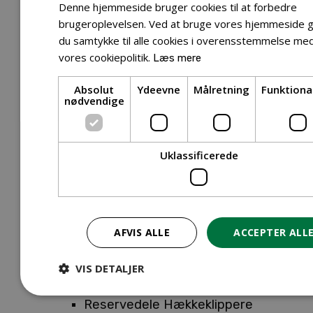
Tilbehør Entreprenørudstyr
Denne hjemmeside bruger cookies til at forbedre
Tilbehør Havetraktor
brugeroplevelsen. Ved at bruge vores hjemmeside g
du samtykke til alle cookies i overensstemmelse me
Tilbehør Hækkeklippere
vores cookiepolitik.
Læs mere
Tilbehør Motorsav
Tilbehør Kæder
Absolut
Ydeevne
Målretning
Funktiona
Tilbehør Sværd
nødvendige
Tilbehør Rengøringsmaskiner
Tilbehør Rider
Tilbehør Robotplæneklipper
Uklassificerede
Tilbehør Walk Behind
Reservedele
Reservedele Buskryddere
Reservedele Løvblæsere
AFVIS ALLE
ACCEPTER ALL
Reservedele Motorsave
Reservedele Plæneklippere
VIS DETALJER
Reservedele Robotplæneklippere
Reservedele Hækkeklippere