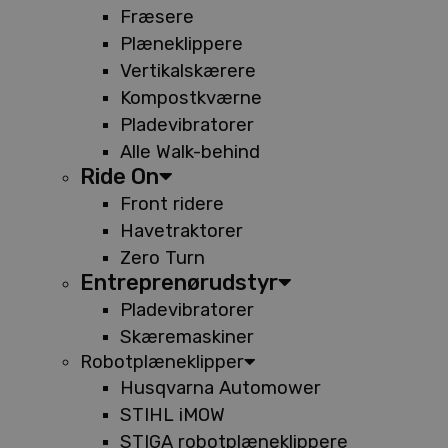
Fræsere
Plæneklippere
Vertikalskærere
Kompostkværne
Pladevibratorer
Alle Walk-behind
Ride On
Front ridere
Havetraktorer
Zero Turn
Entreprenørudstyr
Pladevibratorer
Skæremaskiner
Robotplæneklipper
Husqvarna Automower
STIHL iMOW
STIGA robotplæneklippere