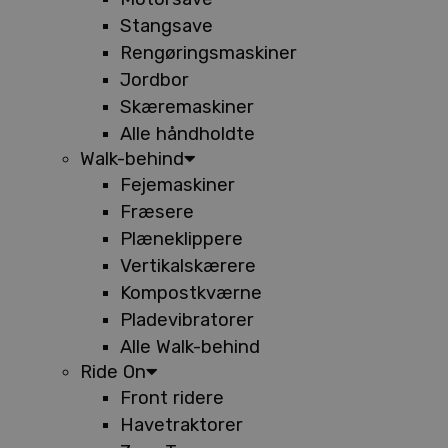
Stangsave
Rengøringsmaskiner
Jordbor
Skæremaskiner
Alle håndholdte
Walk-behind
Fejemaskiner
Fræsere
Plæneklippere
Vertikalskærere
Kompostkværne
Pladevibratorer
Alle Walk-behind
Ride On
Front ridere
Havetraktorer