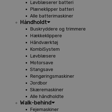
Løvblæserer batteri
Plæneklipper batteri
Alle batterimaskiner
Håndholdt
Buskryddere og trimmere
Hækkeklippere
Håndværktøj
KombiSystem
Løvblæsere
Motorsave
Stangsave
Rengøringsmaskiner
Jordbor
Skæremaskiner
Alle håndholdte
Walk-behind
Fejemaskiner