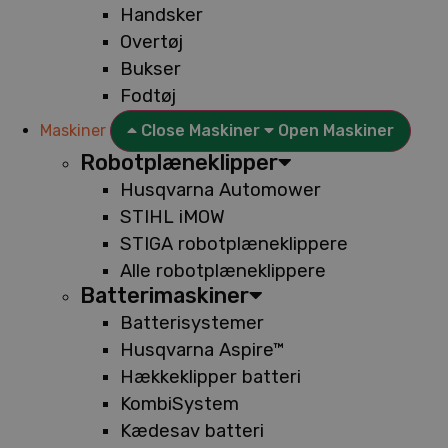
Handsker
Overtøj
Bukser
Fodtøj
Maskiner
Close Maskiner
Open Maskiner
Robotplæneklipper
Husqvarna Automower
STIHL iMOW
STIGA robotplæneklippere
Alle robotplæneklippere
Batterimaskiner
Batterisystemer
Husqvarna Aspire™
Hækkeklipper batteri
KombiSystem
Kædesav batteri