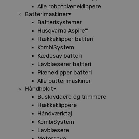
Alle robotplæneklippere
Batterimaskiner
Batterisystemer
Husqvarna Aspire™
Hækkeklipper batteri
KombiSystem
Kædesav batteri
Løvblæserer batteri
Plæneklipper batteri
Alle batterimaskiner
Håndholdt
Buskryddere og trimmere
Hækkeklippere
Håndværktøj
KombiSystem
Løvblæsere
Motorsave