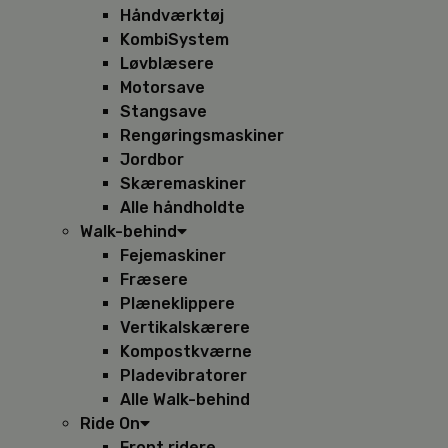
Håndværktøj
KombiSystem
Løvblæsere
Motorsave
Stangsave
Rengøringsmaskiner
Jordbor
Skæremaskiner
Alle håndholdte
Walk-behind
Fejemaskiner
Fræsere
Plæneklippere
Vertikalskærere
Kompostkværne
Pladevibratorer
Alle Walk-behind
Ride On
Front ridere