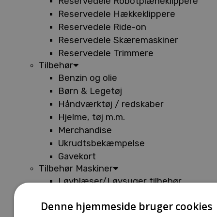
Reservedele Robotplæneklippere
Reservedele Hækkeklippere
Reservedele Ride-on
Reservedele Skæremaskiner
Reservedele Trimmere
Tilbehør
Benzin og olie
Børn & Legetøj
Håndværktøj / redskaber
Hjelme, tøj m.m.
Merchandise
Ukrudtsbekæmpelse
Gavekort
Tilbehør Maskiner
Løvblæser/Løvsuger tilbehør
Tilbehør Batterimaskiner
Denne hjemmeside bruger cookies
Tilbehør Buskryddere og Trimmere