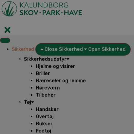
Videre
til
indhold
Sikkerhed
Close Sikkerhed
Open Sikkerhed
Sikkerhedsudstyr
Hjelme og visirer
Briller
Bæreseler og remme
Høreværn
Tilbehør
Tøj
Handsker
Overtøj
Bukser
Fodtøj