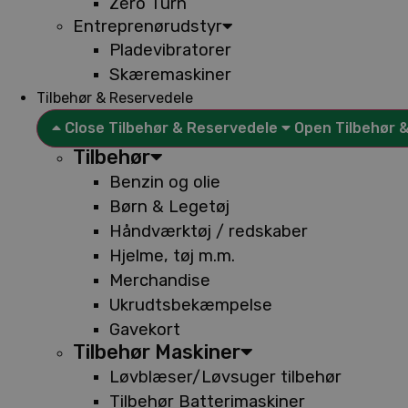
Zero Turn
Entreprenørudstyr
Pladevibratorer
Skæremaskiner
Tilbehør & Reservedele
Close Tilbehør & Reservedele
Open Tilbehør 
Tilbehør
Benzin og olie
Børn & Legetøj
Håndværktøj / redskaber
Hjelme, tøj m.m.
Merchandise
Ukrudtsbekæmpelse
Gavekort
Tilbehør Maskiner
Løvblæser/Løvsuger tilbehør
Tilbehør Batterimaskiner