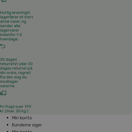
Hurtig levering
Vi
lagerfører et stort
antal varer, og
sender alle
lagervarer
indenfor 1-2
hverdage.
30 dages
returret
Vi yder 30
dages returret på
din ordre, regnet
fra den dag du
modtager
varerne.
Fri fragt over 799
kr. (max. 20 kg.)
Min konto
Kunderne siger
Min konto