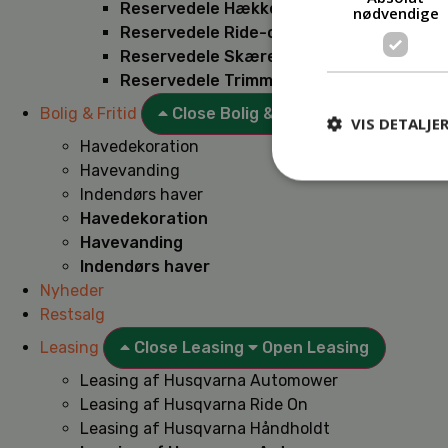
Reservedele Hækkeklippere
nødvendige
Reservedele Ride-on
Reservedele Skæremaskiner
Reservedele Trimmere
Bolig & Fritid
Close Bolig & Fritid
Open Bolig & F
VIS DETALJE
Havedekoration
Havevanding
Indendørs haver
Havedekoration
Havevanding
Indendørs haver
Nyheder
Restsalg
Leasing
Close Leasing
Open Leasing
Leasing af Husqvarna Automower
Leasing af Husqvarna Ride On
Leasing af Husqvarna Håndholdt