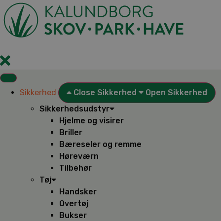
Videre
til
indhold
Sikkerhed
Close Sikkerhed
Open Sikkerhed
Sikkerhedsudstyr
Hjelme og visirer
Briller
Bæreseler og remme
Høreværn
Tilbehør
Tøj
Handsker
Overtøj
Bukser