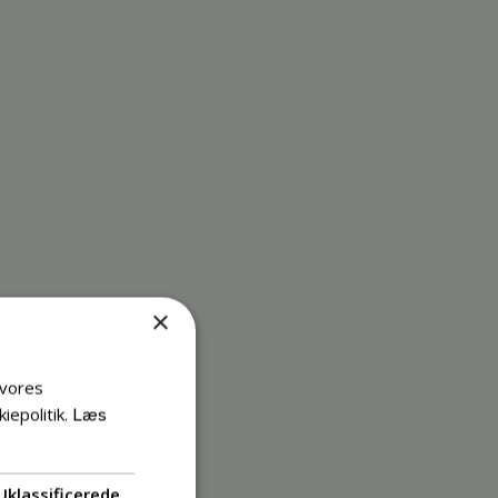
×
 vores
iepolitik.
Læs
Uklassificerede