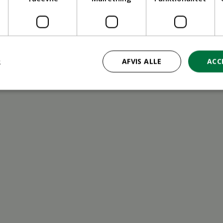
ritid
R
AFVIS ALLE
ACC