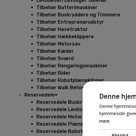
Løvblæser/Løvsuger tilbehør
Tilbehør Batterimaskiner
Tilbehør Buskryddere og Trimmere
Tilbehør Entreprenørudstyr
Tilbehør Havetraktor
Tilbehør Hækkeklippere
Tilbehør Motorsav
Tilbehør Kæder
Tilbehør Sværd
Tilbehør Rengøringsmaskiner
Tilbehør Rider
Tilbehør Robotplæneklipper
Tilbehør Walk Behind
Denne hjem
Reservedele
Reservedele Buskryddere
Denne hjemmeside
Reservedele Løvblæsere
hjemmeside giver
Reservedele Motorsave
mere
Reservedele Plæneklippere
Reservedele Robotplæneklippere
Absolut