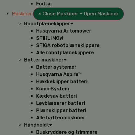
Fodtøj
Maskiner
Close Maskiner
Open Maskiner
Robotplæneklipper
Husqvarna Automower
STIHL iMOW
STIGA robotplæneklippere
Alle robotplæneklippere
Batterimaskiner
Batterisystemer
Husqvarna Aspire™
Hækkeklipper batteri
KombiSystem
Kædesav batteri
Løvblæserer batteri
Plæneklipper batteri
Alle batterimaskiner
Håndholdt
Buskryddere og trimmere