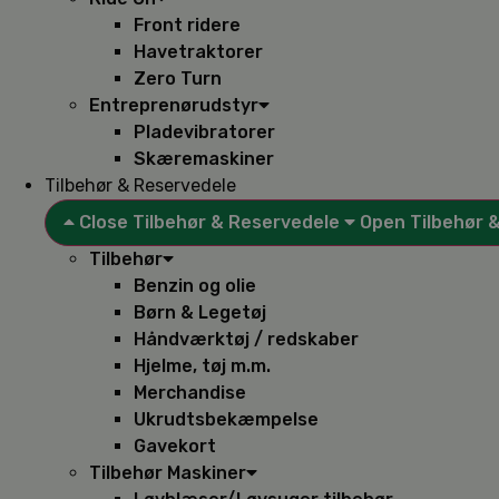
Front ridere
Havetraktorer
Zero Turn
Entreprenørudstyr
Pladevibratorer
Skæremaskiner
Tilbehør & Reservedele
Close Tilbehør & Reservedele
Open Tilbehør 
Tilbehør
Benzin og olie
Børn & Legetøj
Håndværktøj / redskaber
Hjelme, tøj m.m.
Merchandise
Ukrudtsbekæmpelse
Gavekort
Tilbehør Maskiner