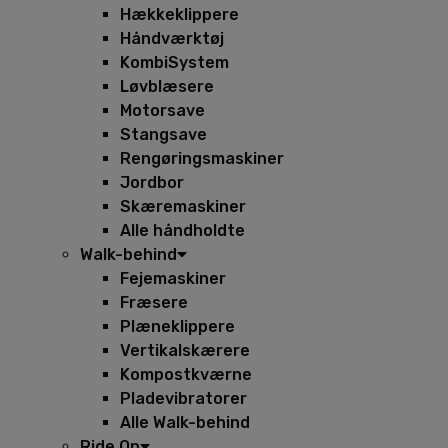
Hækkeklippere
Håndværktøj
KombiSystem
Løvblæsere
Motorsave
Stangsave
Rengøringsmaskiner
Jordbor
Skæremaskiner
Alle håndholdte
Walk-behind
Fejemaskiner
Fræsere
Plæneklippere
Vertikalskærere
Kompostkværne
Pladevibratorer
Alle Walk-behind
Ride On