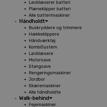
Løvblæserer batteri
Plæneklipper batteri
Alle batterimaskiner
Håndholdt
Buskryddere og trimmere
Hækkeklippere
Håndværktøj
KombiSystem
Løvblæsere
Motorsave
Stangsave
Rengøringsmaskiner
Jordbor
Skæremaskiner
Alle håndholdte
Walk-behind
Fejemaskiner