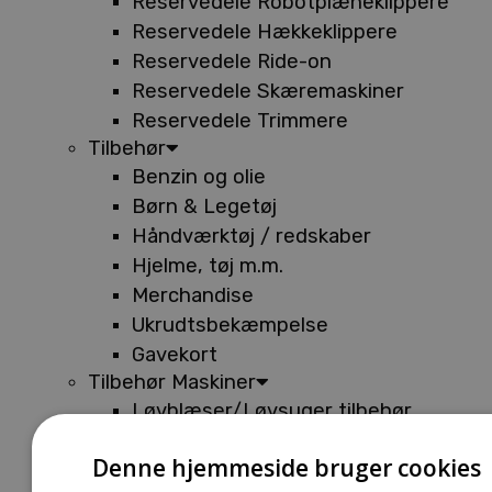
Reservedele Robotplæneklippere
Reservedele Hækkeklippere
Reservedele Ride-on
Reservedele Skæremaskiner
Reservedele Trimmere
Tilbehør
Benzin og olie
Børn & Legetøj
Håndværktøj / redskaber
Hjelme, tøj m.m.
Merchandise
Ukrudtsbekæmpelse
Gavekort
Tilbehør Maskiner
Løvblæser/Løvsuger tilbehør
Tilbehør Batterimaskiner
Denne hjemmeside bruger cookies
Tilbehør Buskryddere og Trimmere