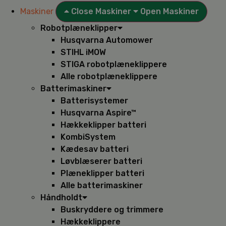
Maskiner
Close Maskiner
Open Maskiner
Robotplæneklipper
Husqvarna Automower
STIHL iMOW
STIGA robotplæneklippere
Alle robotplæneklippere
Batterimaskiner
Batterisystemer
Husqvarna Aspire™
Hækkeklipper batteri
KombiSystem
Kædesav batteri
Løvblæserer batteri
Plæneklipper batteri
Alle batterimaskiner
Håndholdt
Buskryddere og trimmere
Hækkeklippere