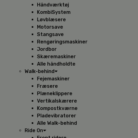
Håndværktøj
KombiSystem
Løvblæsere
Motorsave
Stangsave
Rengøringsmaskiner
Jordbor
Skæremaskiner
Alle håndholdte
Walk-behind
Fejemaskiner
Fræsere
Plæneklippere
Vertikalskærere
Kompostkværne
Pladevibratorer
Alle Walk-behind
Ride On
Front ridere