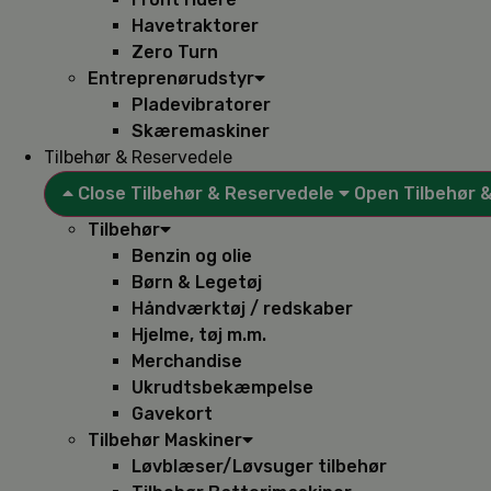
Havetraktorer
Zero Turn
Entreprenørudstyr
Pladevibratorer
Skæremaskiner
Tilbehør & Reservedele
Close Tilbehør & Reservedele
Open Tilbehør 
Tilbehør
Benzin og olie
Børn & Legetøj
Håndværktøj / redskaber
Hjelme, tøj m.m.
Merchandise
Ukrudtsbekæmpelse
Gavekort
Tilbehør Maskiner
Løvblæser/Løvsuger tilbehør