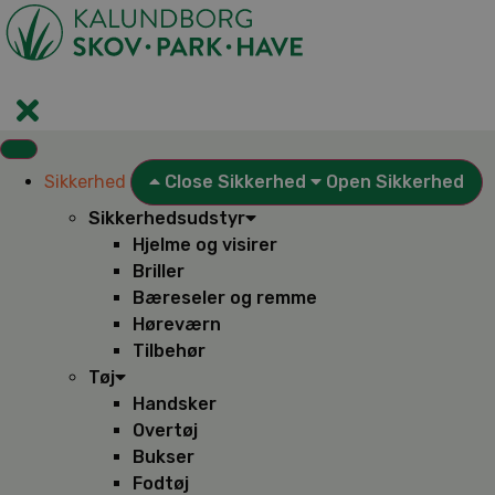
Videre
til
indhold
Sikkerhed
Close Sikkerhed
Open Sikkerhed
Sikkerhedsudstyr
Hjelme og visirer
Briller
Bæreseler og remme
Høreværn
Tilbehør
Tøj
Handsker
Overtøj
Bukser
Fodtøj