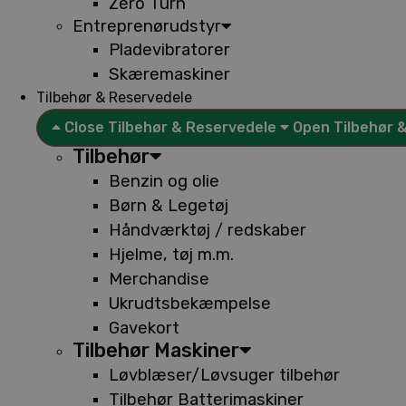
Zero Turn
Entreprenørudstyr
Pladevibratorer
Skæremaskiner
Tilbehør & Reservedele
Close Tilbehør & Reservedele
Open Tilbehør 
Tilbehør
Benzin og olie
Børn & Legetøj
Håndværktøj / redskaber
Hjelme, tøj m.m.
Merchandise
Ukrudtsbekæmpelse
Gavekort
Tilbehør Maskiner
Løvblæser/Løvsuger tilbehør
Tilbehør Batterimaskiner