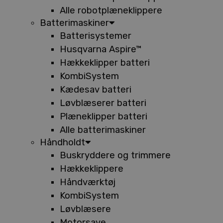
Alle robotplæneklippere
Batterimaskiner
Batterisystemer
Husqvarna Aspire™
Hækkeklipper batteri
KombiSystem
Kædesav batteri
Løvblæserer batteri
Plæneklipper batteri
Alle batterimaskiner
Håndholdt
Buskryddere og trimmere
Hækkeklippere
Håndværktøj
KombiSystem
Løvblæsere
Motorsave