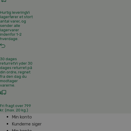
Hurtig levering
Vi
lagerfører et stort
antal varer, og
sender alle
lagervarer
indenfor 1-2
hverdage.
30 dages
returret
Vi yder 30
dages returret på
din ordre, regnet
fra den dag du
modtager
varerne.
Fri fragt over 799
kr. (max. 20 kg.)
Min konto
Kunderne siger
Min konto