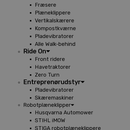
Fræsere
Plæneklippere
Vertikalskærere
Kompostkværne
Pladevibratorer
Alle Walk-behind
Ride On
Front ridere
Havetraktorer
Zero Turn
Entreprenørudstyr
Pladevibratorer
Skæremaskiner
Robotplæneklipper
Husqvarna Automower
STIHL iMOW
STIGA robotplæneklippere