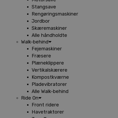
Stangsave
Rengøringsmaskiner
Jordbor
Skæremaskiner
Alle håndholdte
Walk-behind
Fejemaskiner
Fræsere
Plæneklippere
Vertikalskærere
Kompostkværne
Pladevibratorer
Alle Walk-behind
Ride On
Front ridere
Havetraktorer