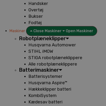
Handsker
Overtøj
Bukser
Fodtøj
Maskiner
Close Maskiner
Open Maskiner
Robotplæneklipper
Husqvarna Automower
STIHL iMOW
STIGA robotplæneklippere
Alle robotplæneklippere
Batterimaskiner
Batterisystemer
Husqvarna Aspire™
Hækkeklipper batteri
KombiSystem
Kædesav batteri