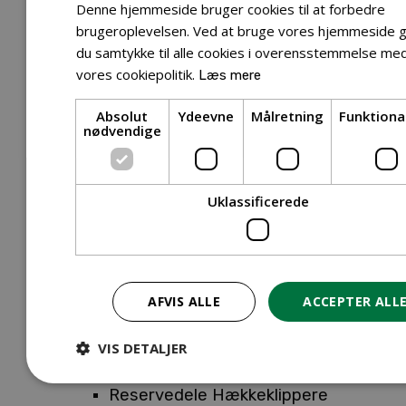
Tilbehør Entreprenørudstyr
Denne hjemmeside bruger cookies til at forbedre
Tilbehør Havetraktor
brugeroplevelsen. Ved at bruge vores hjemmeside g
du samtykke til alle cookies i overensstemmelse me
Tilbehør Hækkeklippere
vores cookiepolitik.
Læs mere
Tilbehør Motorsav
Tilbehør Kæder
Absolut
Ydeevne
Målretning
Funktiona
Tilbehør Sværd
nødvendige
Tilbehør Rengøringsmaskiner
Tilbehør Rider
Tilbehør Robotplæneklipper
Uklassificerede
Tilbehør Walk Behind
Reservedele
Reservedele Buskryddere
Reservedele Løvblæsere
AFVIS ALLE
ACCEPTER ALL
Reservedele Motorsave
Reservedele Plæneklippere
VIS DETALJER
Reservedele Robotplæneklippere
Reservedele Hækkeklippere