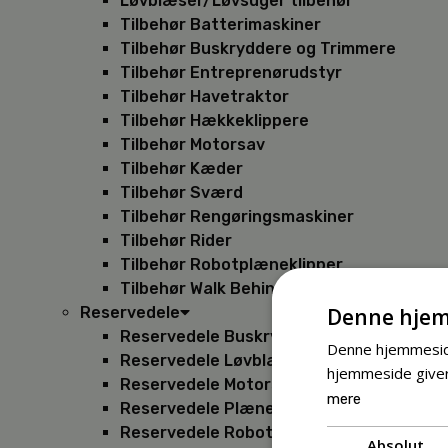
Løvblæser/Løvsuger tilbehør
Tilbehør Batterimaskiner
Tilbehør Buskryddere og Trimmere
Tilbehør Entreprenørudstyr
Tilbehør Havetraktor
Tilbehør Hækkeklippere
Tilbehør Motorsav
Tilbehør Kæder
Tilbehør Sværd
Tilbehør Rengøringsmaskiner
Tilbehør Rider
Tilbehør Robotplæneklipper
Tilbehør Walk Behind
Denne hjem
Reservedele
Reservedele Buskryddere
Denne hjemmeside
Reservedele Løvblæsere
hjemmeside giver
Reservedele Motorsave
mere
Reservedele Plæneklippere
Reservedele Robotplæneklippere
Absolut