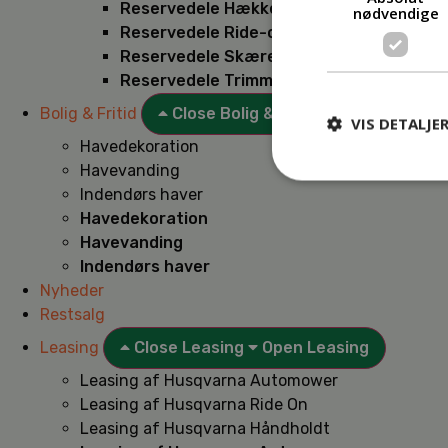
Reservedele Hækkeklippere
nødvendige
Reservedele Ride-on
Reservedele Skæremaskiner
Reservedele Trimmere
Bolig & Fritid
Close Bolig & Fritid
Open Bolig & F
VIS DETALJE
Havedekoration
Havevanding
Indendørs haver
Havedekoration
Havevanding
Indendørs haver
Nyheder
Restsalg
Leasing
Close Leasing
Open Leasing
Leasing af Husqvarna Automower
Leasing af Husqvarna Ride On
Leasing af Husqvarna Håndholdt