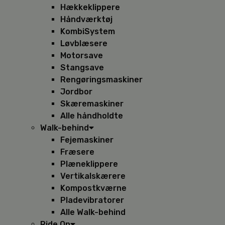
Hækkeklippere
Håndværktøj
KombiSystem
Løvblæsere
Motorsave
Stangsave
Rengøringsmaskiner
Jordbor
Skæremaskiner
Alle håndholdte
Walk-behind
Fejemaskiner
Fræsere
Plæneklippere
Vertikalskærere
Kompostkværne
Pladevibratorer
Alle Walk-behind
Ride On