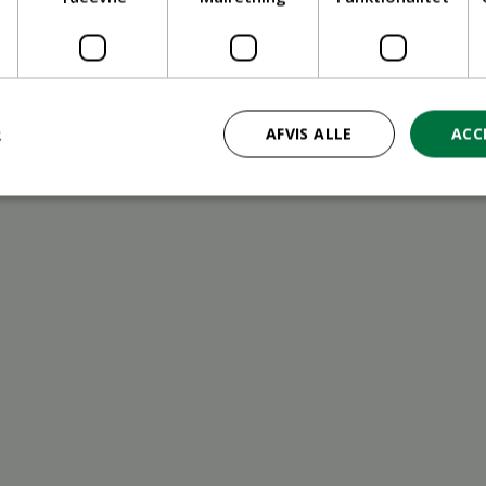
ritid
R
AFVIS ALLE
ACC