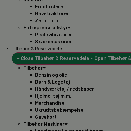
Front ridere
Havetraktorer
Zero Turn
Entreprenørudstyr
Pladevibratorer
Skæremaskiner
Tilbehør & Reservedele
Close Tilbehør & Reservedele
Open Tilbehør 
Tilbehør
Benzin og olie
Børn & Legetøj
Håndværktøj / redskaber
Hjelme, tøj m.m.
Merchandise
Ukrudtsbekæmpelse
Gavekort
Tilbehør Maskiner