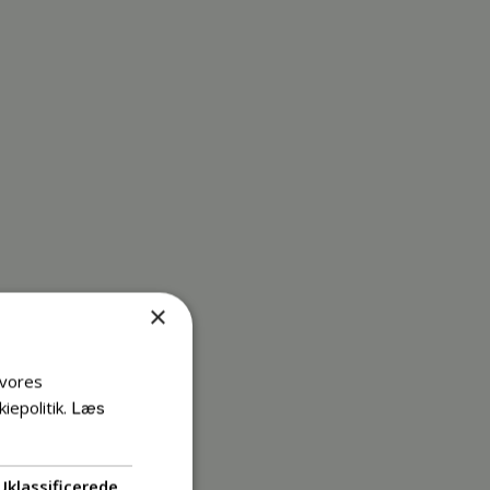
×
 vores
iepolitik.
Læs
Uklassificerede