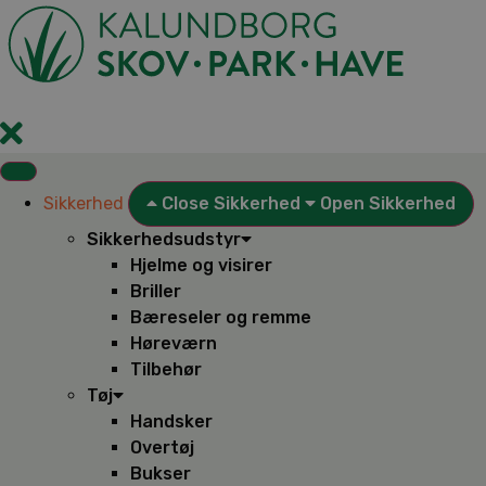
Videre
til
indhold
Sikkerhed
Close Sikkerhed
Open Sikkerhed
Sikkerhedsudstyr
Hjelme og visirer
Briller
Bæreseler og remme
Høreværn
Tilbehør
Tøj
Handsker
Overtøj
Bukser