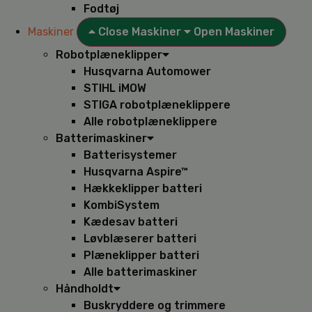
Fodtøj
Maskiner
Close Maskiner
Open Maskiner
Robotplæneklipper
Husqvarna Automower
STIHL iMOW
STIGA robotplæneklippere
Alle robotplæneklippere
Batterimaskiner
Batterisystemer
Husqvarna Aspire™
Hækkeklipper batteri
KombiSystem
Kædesav batteri
Løvblæserer batteri
Plæneklipper batteri
Alle batterimaskiner
Håndholdt
Buskryddere og trimmere