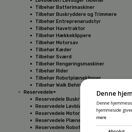
Løvblæser/Løvsuger tilbehør
Tilbehør Batterimaskiner
Tilbehør Buskryddere og Trimmere
Tilbehør Entreprenørudstyr
Tilbehør Havetraktor
Tilbehør Hækkeklippere
Tilbehør Motorsav
Tilbehør Kæder
Tilbehør Sværd
Tilbehør Rengøringsmaskiner
Tilbehør Rider
Tilbehør Robotplæneklipper
Tilbehør Walk Behind
Denne hjem
Reservedele
Reservedele Buskryddere
Denne hjemmeside
Reservedele Løvblæsere
hjemmeside giver
Reservedele Motorsave
mere
Reservedele Plæneklippere
Reservedele Robotplæneklippere
Absolut