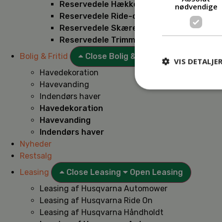
Reservedele Hækkeklippere
nødvendige
Reservedele Ride-on
Reservedele Skæremaskiner
Reservedele Trimmere
Bolig & Fritid
Close Bolig & Fritid
Open Bolig & F
VIS DETALJE
Havedekoration
Havevanding
Indendørs haver
Havedekoration
Havevanding
Indendørs haver
Nyheder
Restsalg
Leasing
Close Leasing
Open Leasing
Leasing af Husqvarna Automower
Leasing af Husqvarna Ride On
Leasing af Husqvarna Håndholdt