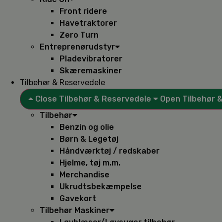
Front ridere
Havetraktorer
Zero Turn
Entreprenørudstyr
Pladevibratorer
Skæremaskiner
Tilbehør & Reservedele
Close Tilbehør & Reservedele
Open Tilbehør 
Tilbehør
Benzin og olie
Børn & Legetøj
Håndværktøj / redskaber
Hjelme, tøj m.m.
Merchandise
Ukrudtsbekæmpelse
Gavekort
Tilbehør Maskiner