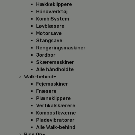
Hækkeklippere
Håndværktøj
KombiSystem
Løvblæsere
Motorsave
Stangsave
Rengøringsmaskiner
Jordbor
Skæremaskiner
Alle håndholdte
Walk-behind
Fejemaskiner
Fræsere
Plæneklippere
Vertikalskærere
Kompostkværne
Pladevibratorer
Alle Walk-behind
Ride On