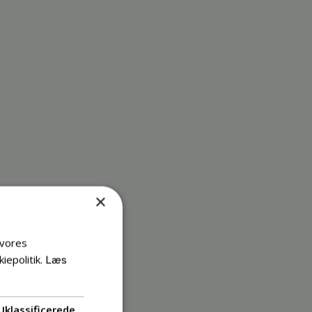
×
 vores
iepolitik.
Læs
Uklassificerede