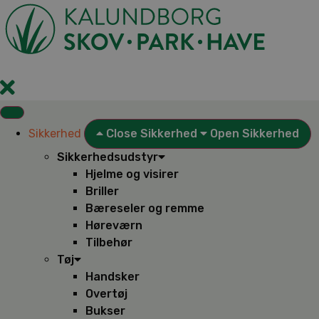
Videre
til
indhold
Sikkerhed
Close Sikkerhed
Open Sikkerhed
Sikkerhedsudstyr
Hjelme og visirer
Briller
Bæreseler og remme
Høreværn
Tilbehør
Tøj
Handsker
Overtøj
Bukser