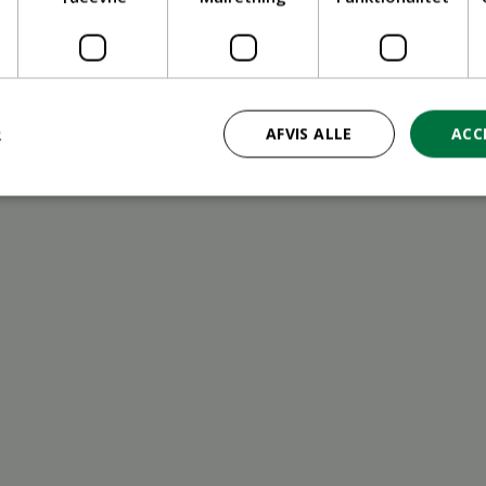
ritid
R
AFVIS ALLE
ACC