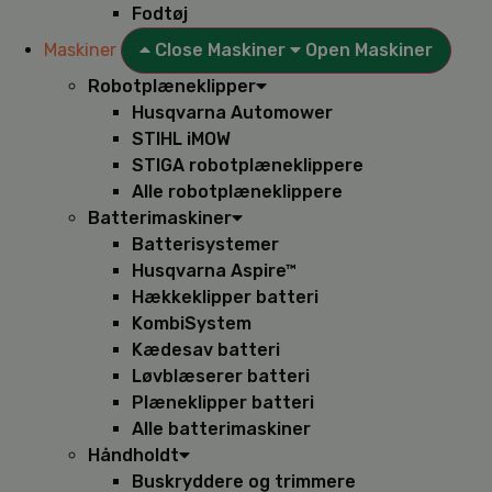
Fodtøj
Maskiner
Close Maskiner
Open Maskiner
Robotplæneklipper
Husqvarna Automower
STIHL iMOW
STIGA robotplæneklippere
Alle robotplæneklippere
Batterimaskiner
Batterisystemer
Husqvarna Aspire™
Hækkeklipper batteri
KombiSystem
Kædesav batteri
Løvblæserer batteri
Plæneklipper batteri
Alle batterimaskiner
Håndholdt
Buskryddere og trimmere