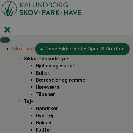
Videre
til
indhold
Sikkerhed
Close Sikkerhed
Open Sikkerhed
Sikkerhedsudstyr
Hjelme og visirer
Briller
Bæreseler og remme
Høreværn
Tilbehør
Tøj
Handsker
Overtøj
Bukser
Fodtøj