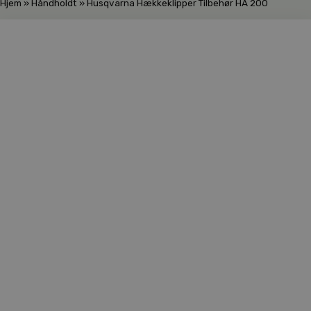
Hjem
»
Håndholdt
»
Husqvarna Hækkeklipper Tilbehør HA 200