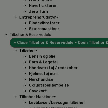
Havetraktorer
Zero Turn
Entreprenørudstyr
Pladevibratorer
Skæremaskiner
Tilbehør & Reservedele
Close Tilbehør & Reservedele
Open Tilbehør 
Tilbehør
Benzin og olie
Børn & Legetøj
Håndværktøj / redskaber
Hjelme, tøj m.m.
Merchandise
Ukrudtsbekæmpelse
Gavekort
Tilbehør Maskiner
Løvblæser/Løvsuger tilbehør