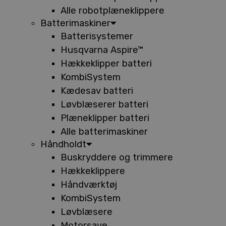
Alle robotplæneklippere
Batterimaskiner
Batterisystemer
Husqvarna Aspire™
Hækkeklipper batteri
KombiSystem
Kædesav batteri
Løvblæserer batteri
Plæneklipper batteri
Alle batterimaskiner
Håndholdt
Buskryddere og trimmere
Hækkeklippere
Håndværktøj
KombiSystem
Løvblæsere
Motorsave