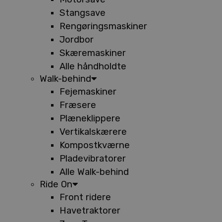
Stangsave
Rengøringsmaskiner
Jordbor
Skæremaskiner
Alle håndholdte
Walk-behind
Fejemaskiner
Fræsere
Plæneklippere
Vertikalskærere
Kompostkværne
Pladevibratorer
Alle Walk-behind
Ride On
Front ridere
Havetraktorer