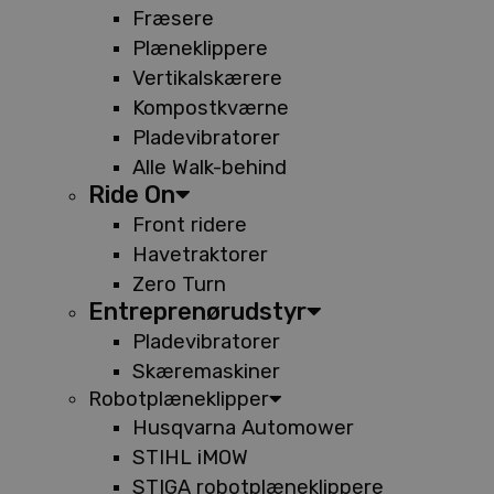
Fræsere
Plæneklippere
Vertikalskærere
Kompostkværne
Pladevibratorer
Alle Walk-behind
Ride On
Front ridere
Havetraktorer
Zero Turn
Entreprenørudstyr
Pladevibratorer
Skæremaskiner
Robotplæneklipper
Husqvarna Automower
STIHL iMOW
STIGA robotplæneklippere