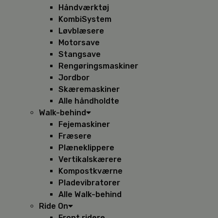
Håndværktøj
KombiSystem
Løvblæsere
Motorsave
Stangsave
Rengøringsmaskiner
Jordbor
Skæremaskiner
Alle håndholdte
Walk-behind
Fejemaskiner
Fræsere
Plæneklippere
Vertikalskærere
Kompostkværne
Pladevibratorer
Alle Walk-behind
Ride On
Front ridere