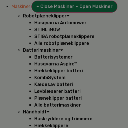
Maskiner
Close Maskiner
Open Maskiner
Robotplæneklipper
Husqvarna Automower
STIHL iMOW
STIGA robotplæneklippere
Alle robotplæneklippere
Batterimaskiner
Batterisystemer
Husqvarna Aspire™
Hækkeklipper batteri
KombiSystem
Kædesav batteri
Løvblæserer batteri
Plæneklipper batteri
Alle batterimaskiner
Håndholdt
Buskryddere og trimmere
Hækkeklippere