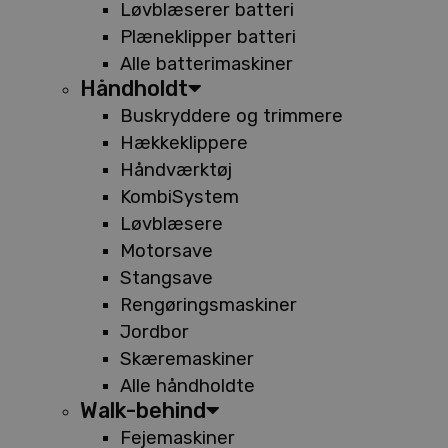
Løvblæserer batteri
Plæneklipper batteri
Alle batterimaskiner
Håndholdt
Buskryddere og trimmere
Hækkeklippere
Håndværktøj
KombiSystem
Løvblæsere
Motorsave
Stangsave
Rengøringsmaskiner
Jordbor
Skæremaskiner
Alle håndholdte
Walk-behind
Fejemaskiner