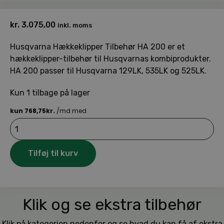
kr.
3.075,00
inkl. moms
Husqvarna Hækkeklipper Tilbehør HA 200 er et
hækkeklipper-tilbehør til Husqvarnas kombiprodukter.
HA 200 passer til Husqvarna 129LK, 535LK og 525LK.
Kun 1 tilbage på lager
Husqvarna
Hækkeklipper
Tilbehør
HA
Tilføj til kurv
200
antal
Klik og se ekstra tilbehør
Klik på kategorien nedenfor og se hvad du kan få af ekstra