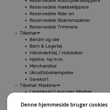
Reservedele Robotplæneklippere
Reservedele Hækkeklippere
Reservedele Ride-on
Reservedele Skæremaskiner
Reservedele Trimmere
Tilbehør
Benzin og olie
Børn & Legetøj
Håndværktøj / redskaber
Hjelme, tøj m.m.
Merchandise
Ukrudtsbekæmpelse
Gavekort
Tilbehør Maskiner
Løvblæser/Løvsuger tilbehør
Tilbehør Batterimaskiner
Denne hjemmeside bruger cookies
Tilbehør Buskryddere og Trimmere