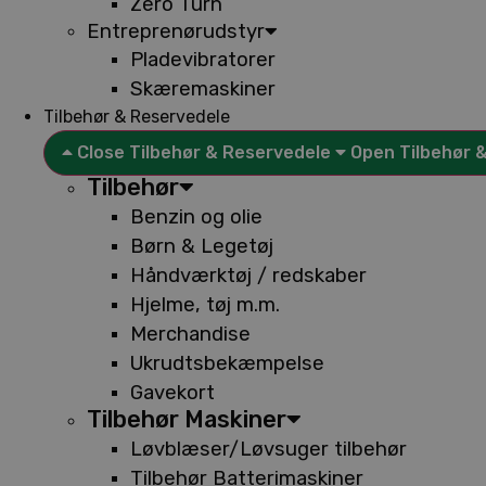
Zero Turn
Entreprenørudstyr
Pladevibratorer
Skæremaskiner
Tilbehør & Reservedele
Close Tilbehør & Reservedele
Open Tilbehør 
Tilbehør
Benzin og olie
Børn & Legetøj
Håndværktøj / redskaber
Hjelme, tøj m.m.
Merchandise
Ukrudtsbekæmpelse
Gavekort
Tilbehør Maskiner
Løvblæser/Løvsuger tilbehør
Tilbehør Batterimaskiner