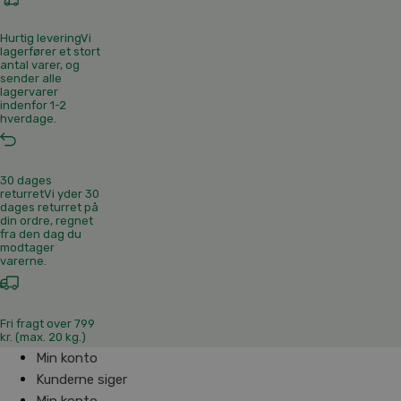
Hurtig levering
Vi
lagerfører et stort
antal varer, og
sender alle
lagervarer
indenfor 1-2
hverdage.
30 dages
returret
Vi yder 30
dages returret på
din ordre, regnet
fra den dag du
modtager
varerne.
Fri fragt over 799
kr. (max. 20 kg.)
Min konto
Kunderne siger
Min konto