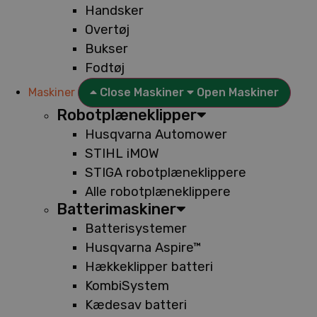
Handsker
Overtøj
Bukser
Fodtøj
Maskiner
Close Maskiner
Open Maskiner
Robotplæneklipper
Husqvarna Automower
STIHL iMOW
STIGA robotplæneklippere
Alle robotplæneklippere
Batterimaskiner
Batterisystemer
Husqvarna Aspire™
Hækkeklipper batteri
KombiSystem
Kædesav batteri