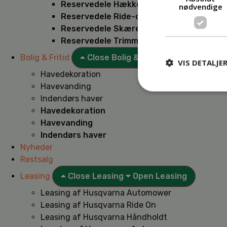
Reservedele Hækkeklippere
nødvendige
Reservedele Ride-on
Reservedele Skæremaskiner
Reservedele Trimmere
Bolig & Fritid
Close Bolig & Fritid
Open Bolig & F
VIS DETALJE
Havedekoration
Havevanding
Indendørs haver
Havedekoration
Havevanding
Indendørs haver
Nyheder
Restsalg
Leasing
Close Leasing
Open Leasing
Leasing af Husqvarna Automower
Leasing af Husqvarna Ride On
Leasing af Husqvarna Håndholdt