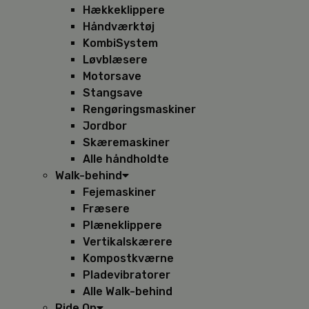
Hækkeklippere
Håndværktøj
KombiSystem
Løvblæsere
Motorsave
Stangsave
Rengøringsmaskiner
Jordbor
Skæremaskiner
Alle håndholdte
Walk-behind
Fejemaskiner
Fræsere
Plæneklippere
Vertikalskærere
Kompostkværne
Pladevibratorer
Alle Walk-behind
Ride On