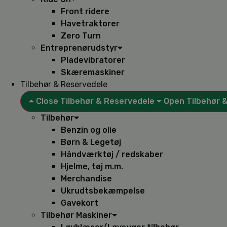
Front ridere
Havetraktorer
Zero Turn
Entreprenørudstyr
Pladevibratorer
Skæremaskiner
Tilbehør & Reservedele
Close Tilbehør & Reservedele
Open Tilbehør 
Tilbehør
Benzin og olie
Børn & Legetøj
Håndværktøj / redskaber
Hjelme, tøj m.m.
Merchandise
Ukrudtsbekæmpelse
Gavekort
Tilbehør Maskiner