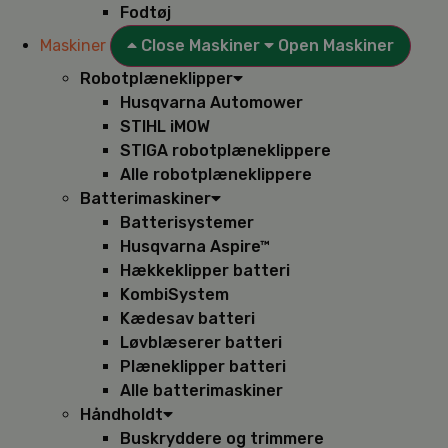
Fodtøj
Maskiner
Close Maskiner
Open Maskiner
Robotplæneklipper
Husqvarna Automower
STIHL iMOW
STIGA robotplæneklippere
Alle robotplæneklippere
Batterimaskiner
Batterisystemer
Husqvarna Aspire™
Hækkeklipper batteri
KombiSystem
Kædesav batteri
Løvblæserer batteri
Plæneklipper batteri
Alle batterimaskiner
Håndholdt
Buskryddere og trimmere