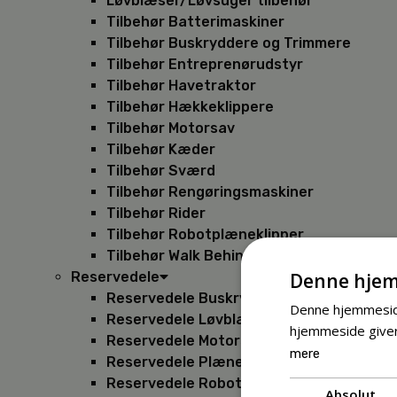
Løvblæser/Løvsuger tilbehør
Tilbehør Batterimaskiner
Tilbehør Buskryddere og Trimmere
Tilbehør Entreprenørudstyr
Tilbehør Havetraktor
Tilbehør Hækkeklippere
Tilbehør Motorsav
Tilbehør Kæder
Tilbehør Sværd
Tilbehør Rengøringsmaskiner
Tilbehør Rider
Tilbehør Robotplæneklipper
Tilbehør Walk Behind
Denne hjem
Reservedele
Reservedele Buskryddere
Denne hjemmeside
Reservedele Løvblæsere
hjemmeside giver
Reservedele Motorsave
mere
Reservedele Plæneklippere
Reservedele Robotplæneklippere
Absolut