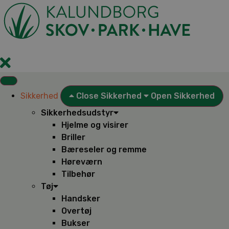
Videre
til
indhold
Sikkerhed
Close Sikkerhed
Open Sikkerhed
Sikkerhedsudstyr
Hjelme og visirer
Briller
Bæreseler og remme
Høreværn
Tilbehør
Tøj
Handsker
Overtøj
Bukser