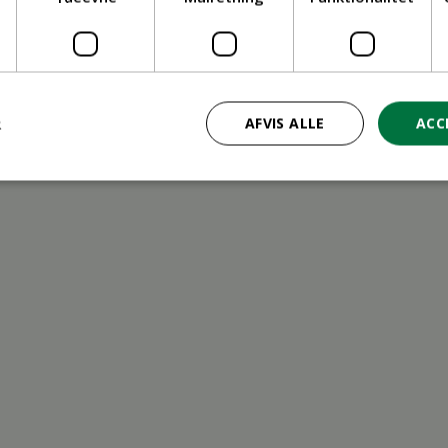
ritid
R
AFVIS ALLE
ACC