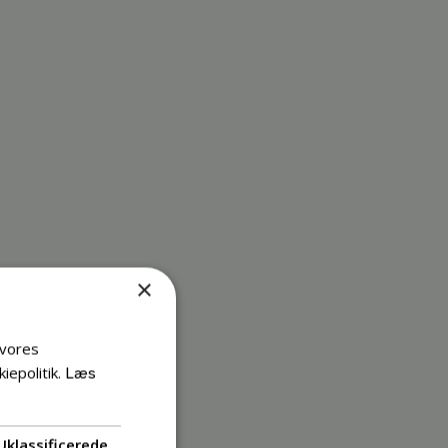
×
 vores
iepolitik.
Læs
Uklassificerede