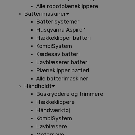
Alle robotplæneklippere
Batterimaskiner
Batterisystemer
Husqvarna Aspire™
Hækkeklipper batteri
KombiSystem
Kædesav batteri
Løvblæserer batteri
Plæneklipper batteri
Alle batterimaskiner
Håndholdt
Buskryddere og trimmere
Hækkeklippere
Håndværktøj
KombiSystem
Løvblæsere
Motorsave