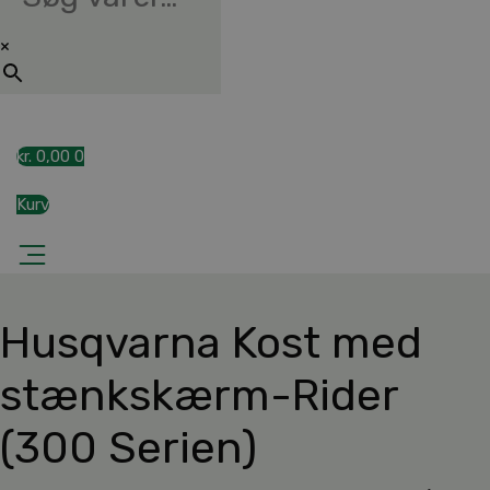
×
kr.
0,00
0
Kurv
Husqvarna Kost med
stænkskærm-Rider
(300 Serien)