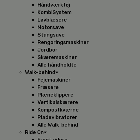
Håndværktøj
KombiSystem
Løvblæsere
Motorsave
Stangsave
Rengøringsmaskiner
Jordbor
Skæremaskiner
Alle håndholdte
Walk-behind
Fejemaskiner
Fræsere
Plæneklippere
Vertikalskærere
Kompostkværne
Pladevibratorer
Alle Walk-behind
Ride On
Front ridere