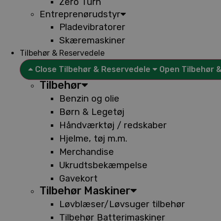
Zero Turn
Entreprenørudstyr
Pladevibratorer
Skæremaskiner
Tilbehør & Reservedele
Close Tilbehør & Reservedele
Open Tilbehør 
Tilbehør
Benzin og olie
Børn & Legetøj
Håndværktøj / redskaber
Hjelme, tøj m.m.
Merchandise
Ukrudtsbekæmpelse
Gavekort
Tilbehør Maskiner
Løvblæser/Løvsuger tilbehør
Tilbehør Batterimaskiner