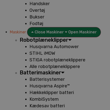
Handsker
Overtøj
Bukser
Fodtøj
Maskiner
Close Maskiner
Open Maskiner
Robotplæneklipper
Husqvarna Automower
STIHL iMOW
STIGA robotplæneklippere
Alle robotplæneklippere
Batterimaskiner
Batterisystemer
Husqvarna Aspire™
Hækkeklipper batteri
KombiSystem
Kædesav batteri