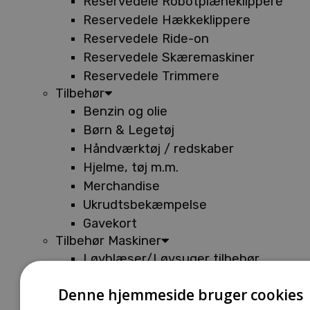
Reservedele Robotplæneklippere
Reservedele Hækkeklippere
Reservedele Ride-on
Reservedele Skæremaskiner
Reservedele Trimmere
Tilbehør
Benzin og olie
Børn & Legetøj
Håndværktøj / redskaber
Hjelme, tøj m.m.
Merchandise
Ukrudtsbekæmpelse
Gavekort
Tilbehør Maskiner
Løvblæser/Løvsuger tilbehør
Tilbehør Batterimaskiner
Denne hjemmeside bruger cookies
Tilbehør Buskryddere og Trimmere