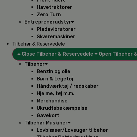
Havetraktorer
Zero Turn
Entreprenørudstyr
Pladevibratorer
Skæremaskiner
Tilbehør & Reservedele
Close Tilbehør & Reservedele
Open Tilbehør 
Tilbehør
Benzin og olie
Børn & Legetøj
Håndværktøj / redskaber
Hjelme, tøj m.m.
Merchandise
Ukrudtsbekæmpelse
Gavekort
Tilbehør Maskiner
Løvblæser/Løvsuger tilbehør