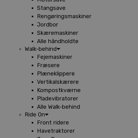
Stangsave
Rengøringsmaskiner
Jordbor
Skæremaskiner
Alle håndholdte
Walk-behind
Fejemaskiner
Fræsere
Plæneklippere
Vertikalskærere
Kompostkværne
Pladevibratorer
Alle Walk-behind
Ride On
Front ridere
Havetraktorer