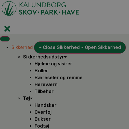
Videre
til
indhold
Sikkerhed
Close Sikkerhed
Open Sikkerhed
Sikkerhedsudstyr
Hjelme og visirer
Briller
Bæreseler og remme
Høreværn
Tilbehør
Tøj
Handsker
Overtøj
Bukser
Fodtøj