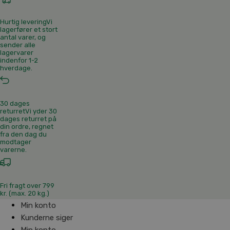
Hurtig levering
Vi
lagerfører et stort
antal varer, og
sender alle
lagervarer
indenfor 1-2
hverdage.
30 dages
returret
Vi yder 30
dages returret på
din ordre, regnet
fra den dag du
modtager
varerne.
Fri fragt over 799
kr. (max. 20 kg.)
Min konto
Kunderne siger
Min konto