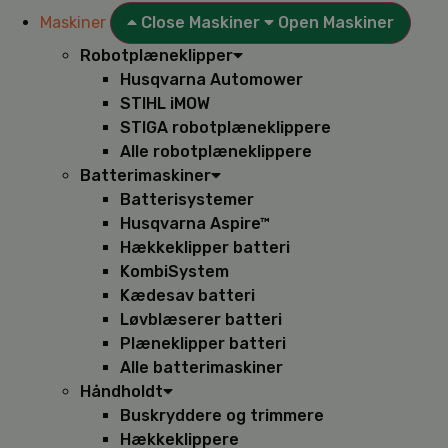
Maskiner
Close Maskiner
Open Maskiner
Robotplæneklipper
Husqvarna Automower
STIHL iMOW
STIGA robotplæneklippere
Alle robotplæneklippere
Batterimaskiner
Batterisystemer
Husqvarna Aspire™
Hækkeklipper batteri
KombiSystem
Kædesav batteri
Løvblæserer batteri
Plæneklipper batteri
Alle batterimaskiner
Håndholdt
Buskryddere og trimmere
Hækkeklippere