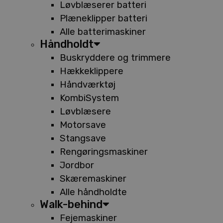
Løvblæserer batteri
Plæneklipper batteri
Alle batterimaskiner
Håndholdt
Buskryddere og trimmere
Hækkeklippere
Håndværktøj
KombiSystem
Løvblæsere
Motorsave
Stangsave
Rengøringsmaskiner
Jordbor
Skæremaskiner
Alle håndholdte
Walk-behind
Fejemaskiner