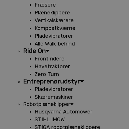
Fræsere
Plæneklippere
Vertikalskærere
Kompostkværne
Pladevibratorer
Alle Walk-behind
Ride On
Front ridere
Havetraktorer
Zero Turn
Entreprenørudstyr
Pladevibratorer
Skæremaskiner
Robotplæneklipper
Husqvarna Automower
STIHL iMOW
STIGA robotplæneklippere