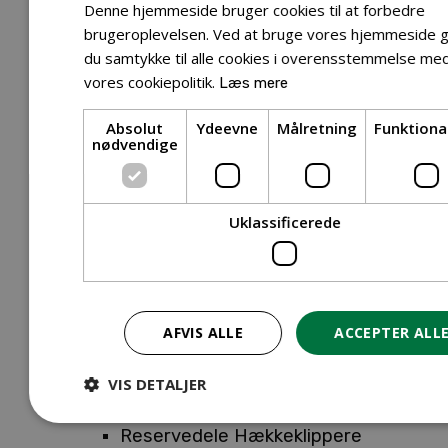
Tilbehør Entreprenørudstyr
Denne hjemmeside bruger cookies til at forbedre
Tilbehør Havetraktor
brugeroplevelsen. Ved at bruge vores hjemmeside g
du samtykke til alle cookies i overensstemmelse me
Tilbehør Hækkeklippere
vores cookiepolitik.
Læs mere
Tilbehør Motorsav
Tilbehør Kæder
Absolut
Ydeevne
Målretning
Funktiona
Tilbehør Sværd
nødvendige
Tilbehør Rengøringsmaskiner
Tilbehør Rider
Tilbehør Robotplæneklipper
Uklassificerede
Tilbehør Walk Behind
Reservedele
Reservedele Buskryddere
Reservedele Løvblæsere
AFVIS ALLE
ACCEPTER ALL
Reservedele Motorsave
Reservedele Plæneklippere
VIS DETALJER
Reservedele Robotplæneklippere
Reservedele Hækkeklippere